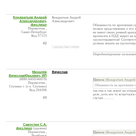
Кондратьев Андрей
Кондратьев Андрей
Александрович,
Александрович
физ.лицо
Обязанность по креплению гр
Перевозчик ,
полное представление о его 
Санкт-Петербург
не имеет своих ремней кре
Код:37123
прописать в ПДД запрет на к
грузоотправителя! Соответст
#2
должна лежать на грузоотпра
* контакт был удален
_______________________
Отредактировано пользова
Михалёв
Вячеслав
ВячеславЮрьевич, ИП
(ИНН:504501469570)
Цитата
(Кондратьев Андрей 
Перевозчик ,
Обязанность на креплении г
Ступино г. (г.о. Ступино)
Код:204306
так она и так лежит на отпра
деле ,хоть кто то встречался
#3
случаи............
Савостин С.А.
физ.лицо
(удалена)
Перевозчик ,
Цитата
(Кондратьев Андрей 
Челябинск