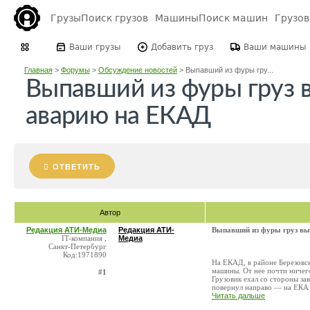
Грузы
Поиск грузов
Машины
Поиск машин
Грузо
Ваши грузы
Добавить груз
Ваши машины
Главная
>
Форумы
>
Обсуждение новостей
>
Выпавший из фуры гру...
Выпавший из фуры груз 
аварию на ЕКАД
ОТВЕТИТЬ
Автор
Редакция АТИ-Медиа
Редакция АТИ-
Выпавший из фуры груз вы
IT-компания ,
Медиа
Санкт-Петербург
Код:1971890
На ЕКАД, в районе Березовс
машины. От нее почти ничего
#1
Грузовик ехал со стороны за
повернул направо — на ЕКА .
Читать дальше