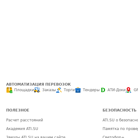
АВТОМАТИЗАЦИЯ ПЕРЕВОЗОК
Площадки
Заказы
Торги
Тендеры
АТИ-Доки
G
ПОЛЕЗНОЕ
БЕЗОПАСНОСТЬ
Расчет расстояний
ATI.SU о безопасн
Академия ATI.SU
Памятка по прове
Звезды ATI.SU на вашем сайте
Светофор+