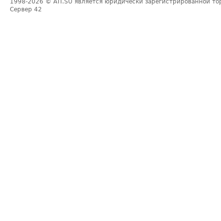
1998-2026
© ATI.SU является юридически зарегистрированной то
Сервер
42