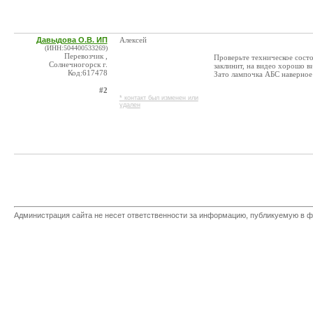
Давыдова О.В. ИП
Алексей
(ИНН:504400533269)
Перевозчик ,
Проверьте техническое состо
Солнечногорск г.
заклинит, на видео хорошо в
Код:617478
Зато лампочка АБС наверное 
#2
* контакт был изменен или
удален
Администрация сайта не несет ответственности за информацию, публикуемую в ф