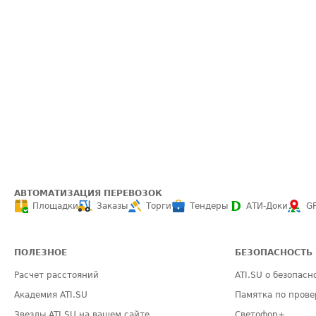
АВТОМАТИЗАЦИЯ ПЕРЕВОЗОК
Площадки
Заказы
Торги
Тендеры
АТИ-Доки
G
ПОЛЕЗНОЕ
БЕЗОПАСНОСТЬ
Расчет расстояний
ATI.SU о безопасн
Академия ATI.SU
Памятка по прове
Звезды ATI.SU на вашем сайте
Светофор+