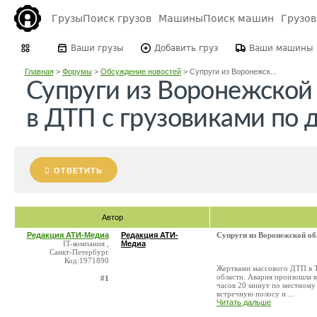
Грузы
Поиск грузов
Машины
Поиск машин
Грузо
Ваши грузы
Добавить груз
Ваши машины
Главная
>
Форумы
>
Обсуждение новостей
>
Супруги из Воронежск...
Супруги из Воронежской
в ДТП с грузовиками по 
ОТВЕТИТЬ
Автор
Редакция АТИ-Медиа
Редакция АТИ-
Супруги из Воронежской об
IT-компания ,
Медиа
Санкт-Петербург
Код:1971890
Жертвами массового ДТП в Т
области. Авария произошла в
#1
часов 20 минут по местному
встречную полосу и ...
Читать дальше