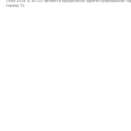
1998-2026
© ATI.SU является юридически зарегистрированной то
Сервер
51