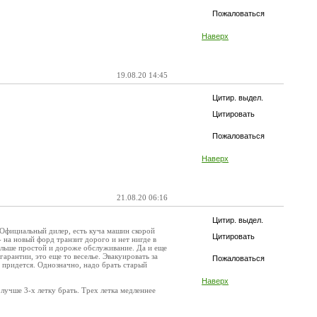
Пожаловаться
Наверх
19.08.20 14:45
Цитир. выдел.
Цитировать
Пожаловаться
Наверх
21.08.20 06:16
Цитир. выдел.
ь Официальный дилер, есть куча машин скорой
Цитировать
 на новый форд транзит дорого и нет нигде в
больше простой и дороже обслуживание. Да и еще
арантии, это еще то веселье. Эвакуировать за
Пожаловаться
о придется. Однозначно, надо брать старый
Наверх
 лучше 3-х летку брать. Трех летка медленнее