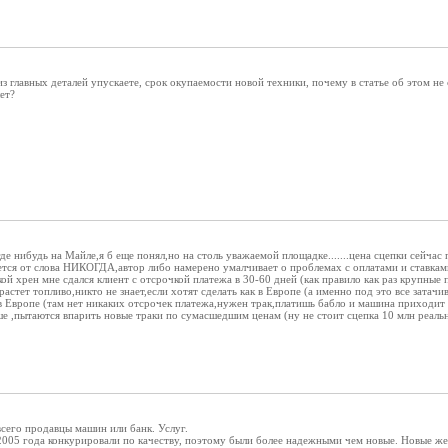
з главных деталей упускаете, срок окупаемости новой техники, почему в статье об этом не
ет?
где нибудь на Майле,я б еще понял,но на столь уважаемой площадке.......цена сцепки сейчас 
ьется от слова НИКОГДА,автор либо намерено умалчивает о проблемах с оплатами и ставками
кой хрен мне сдался клиент с отсрочкой платежа в 30-60 дней (как правило как раз крупные
растет топливо,никто не знает,если хотят сделать как в Европе (а именно под это все зата
 в Европе (там нет никаких отсрочек платежа,нужен трак,платишь бабло и машина приходит 
е ,пытаются впарить новые траки по сумасшедшим ценам (ну не стоит сцепка 10 млн реально
всего продавцы машин или банк. Услуг.
-2005 года конкурировали по качеству, поэтому были более надежными чем новые. Новые 