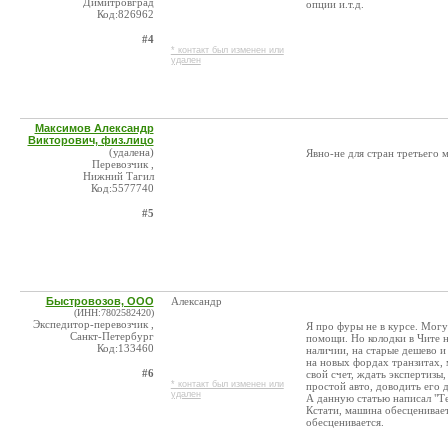
Димитровград
опции и.т.д.
Код:826962
#4
* контакт был изменен или
удален
Максимов Александр
Викторович, физ.лицо
(удалена)
Явно-не для стран третьего 
Перевозчик ,
Нижний Тагил
Код:5577740
#5
Быстровозов, ООО
Александр
(ИНН:7802582420)
Экспедитор-перевозчик ,
Я про фуры не в курсе. Могу
Санкт-Петербург
помощи. Но колодки в Чите н
Код:133460
наличии, на старые дешево и
на новых фордах транзитах, 
#6
свой счет, ждать экспертизы
* контакт был изменен или
простой авто, доводить его 
удален
А данную статью написал "Т
Кстати, машина обесценивает
обесценивается.