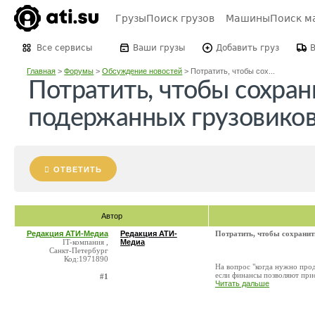
Грузы
Поиск грузов
Машины
Поиск м
Все сервисы
Ваши грузы
Добавить груз
Главная
>
Форумы
>
Обсуждение новостей
>
Потратить, чтобы сох...
Потратить, чтобы сохран
подержанных грузовико
ОТВЕТИТЬ
Автор
Редакция АТИ-Медиа
Редакция АТИ-
Потратить, чтобы сохранит
IT-компания ,
Медиа
Санкт-Петербург
Код:1971890
На вопрос "когда нужно прод
если финансы позволяют при
#1
Читать дальше