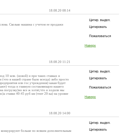
18.08.20 08:14
Цитир. выдел.
 слова. Сколько машина с учетом ее продажи
Цитировать
Пожаловаться
Наверх
18.08.20 11:21
Цитир. выдел.
под 10 млн. (новой) и при таких ставках и
Цитировать
 (что в нашей стране было всегда) либо просто
 предприятия или гос.учреждения) какая будет
чивают) тогда и главную составляющую нашего
Пожаловаться
на погрузку)но все ж хотят,что и ходили мы
)а ставки 40-45 руб км (тент 20-ка) на уровне
Наверх
18.08.20 14:00
Цитир. выдел.
Цитировать
же конкурируют больше по всяким дополнительным