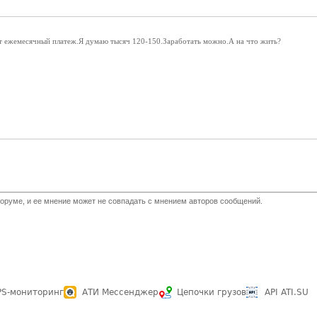
т ежемесячный платеж.Я думаю тысяч 120-150.Заработать можно.А на что жить?
оруме, и ее мнение может не совпадать с мнением авторов сообщений.
PS-мониторинг
АТИ Мессенджер
Цепочки грузов
API ATI.SU