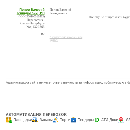
Попов Валерий
Попов Валерий
Геннадьевич , ИП
Геннадьевич
(ИНН:300100310533)
Почему не пишут какой буде
Перевозчик ,
Санкт-Петербург
Код:1322263
#7
* контакт был изменен или
удален
Администрация сайта не несет ответственности за информацию, публикуемую в ф
АВТОМАТИЗАЦИЯ ПЕРЕВОЗОК
Площадки
Заказы
Торги
Тендеры
АТИ-Доки
G