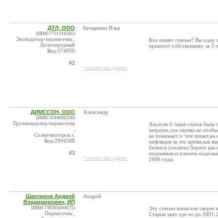
ДТЛ, ООО
Батыршин Илья
(ИНН:7751516585)
Экспедитор-перевозчик ,
Кто пишет статью? Вы одну и
Долгопрудный
принесет собственнику за 5 л
Код:574856
#2
* контакт был удален
ДИМССОН, ООО
Александр
(ИНН:5044096330)
Грузовладелец-перевозчик
Хм,если б такая статья была 
,
затратах,эта сцепка не отоб
Солнечногорск г.
не понимает о чем пишет,на 
Код:2094588
инфляция за это время,как вы
бизнеса (оплаты) берите как
#3
подешевле,и платить подольш
* контакт был удален
2006 года.
Шахтинов Андрей
Андрей
Владимирович, ИП
(ИНН:730205644075)
Эту статью написали скорее 
Перевозчик ,
Старые авто где-то до 2001