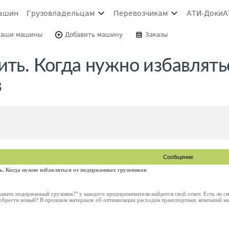
ашин
Грузовладельцам
Перевозчикам
АТИ-Доки
А
Ваши машины
Добавить машину
Заказы
ить. Когда нужно избавлять
в
Сообщение
ь. Когда нужно избавляться от подержанных грузовиков
авать подержанный грузовик?" у каждого предпринимателя найдется свой ответ. Есть ли с
обрести новый? В прошлом материале об оптимизации расходов транспортных компаний мы 