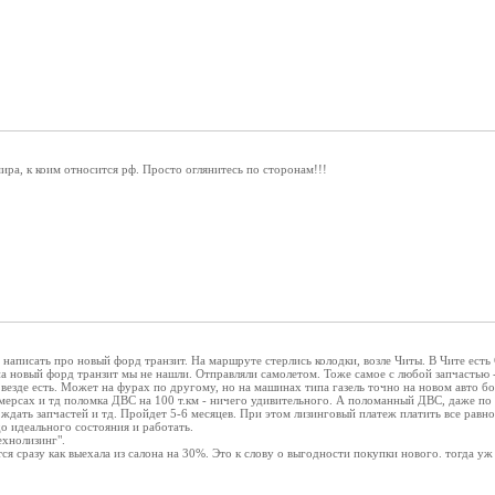
мира, к коим относится рф. Просто оглянитесь по сторонам!!!
 написать про новый форд транзит. На маршруте стерлись колодки, возле Читы. В Чите ест
а новый форд транзит мы не нашли. Отправляли самолетом. Тоже самое с любой запчастью -
 везде есть. Может на фурах по другому, но на машинах типа газель точно на новом авто 
мерсах и тд поломка ДВС на 100 т.км - ничего удивительного. А поломанный ДВС, даже по г
, ждать запчастей и тд. Пройдет 5-6 месяцев. При этом лизинговый платеж платить все равн
до идеального состояния и работать.
ехнолизинг".
ся сразу как выехала из салона на 30%. Это к слову о выгодности покупки нового. тогда уж