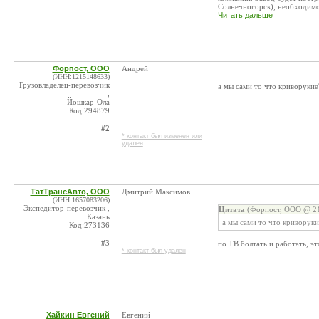
Солнечногорск), необходимое
Читать дальше
Форпост, ООО
Андрей
(ИНН:1215148633)
Грузовладелец-перевозчик
а мы сами то что криворукие
,
Йошкар-Ола
Код:294879
#2
* контакт был изменен или
удален
ТатТрансАвто, ООО
Дмитрий Максимов
(ИНН:1657083206)
Экспедитор-перевозчик ,
Цитата
(Форпост, ООО @ 21
Казань
а мы сами то что криворуки
Код:273136
#3
по ТВ болтать и работать, эт
* контакт был удален
Хайкин Евгений
Евгений