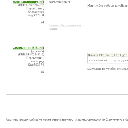
Александрович, ИП
Александрович
(ИНН:614301265272)
Мир не без добрых китайцев.
Перевозчик ,
Волгодонск
Код:432808
#4
* контакт был изменен или
удален
Филимонов В.В. ИП
(удалена)
(ИНН:344802349012)
Цитата
(Форпост, ООО @ 21
Перевозчик ,
а мы сами то что криворуки
Волгоград
Код:503974
мы только по трубам специа
#5
Администрация сайта не несет ответственности за информацию, публикуемую в ф