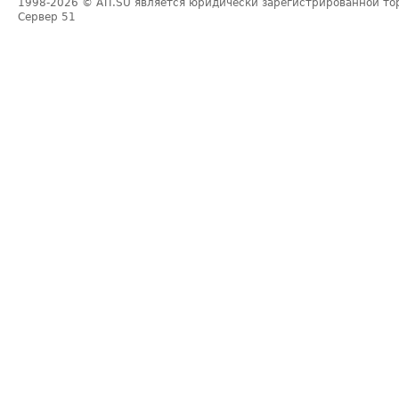
1998-2026
© ATI.SU является юридически зарегистрированной то
Сервер
51