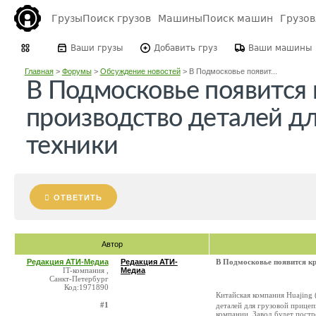
Грузы
Поиск грузов
Машины
Поиск машин
Грузо
Ваши грузы
Добавить груз
Ваши машины
Главная
>
Форумы
>
Обсуждение новостей
>
В Подмосковье появит...
В Подмосковье появится
производство деталей дл
техники
ОТВЕТИТЬ
Автор
Редакция АТИ-Медиа
Редакция АТИ-
В Подмосковье появится кр
IT-компания ,
Медиа
Санкт-Петербург
Код:1971890
Китайская компания Huajing
#1
деталей для грузовой прице
компании. Завод будет пост