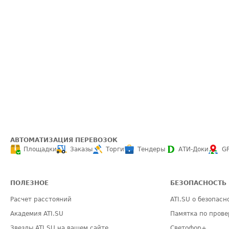
АВТОМАТИЗАЦИЯ ПЕРЕВОЗОК
Площадки
Заказы
Торги
Тендеры
АТИ-Доки
G
ПОЛЕЗНОЕ
БЕЗОПАСНОСТЬ
Расчет расстояний
ATI.SU о безопасн
Академия ATI.SU
Памятка по прове
Звезды ATI.SU на вашем сайте
Светофор+