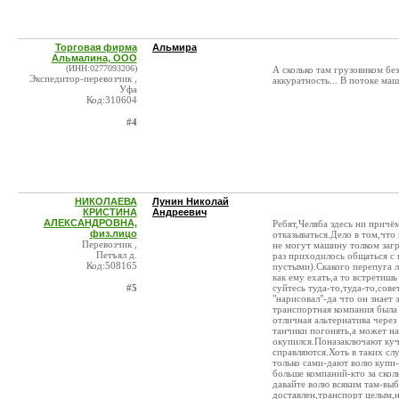
Торговая фирма
Альмира
Альмалина, ООО
(ИНН:0277093206)
А сколько там грузовиком без
Экспедитор-перевозчик ,
аккуратность... В потоке ма
Уфа
Код:310604
#4
НИКОЛАЕВА
Лунин Николай
КРИСТИНА
Андреевич
АЛЕКСАНДРОВНА,
Ребят,Челяба здесь ни причём
физ.лицо
отказываться.Дело в том,что
Перевозчик ,
не могут машину толком загр
Петъял д.
раз приходилось общаться с
Код:508165
пустыми).Скакого перепуга 
как ему ехать,а то встретишь
#5
суйтесь туда-то,туда-то,сов
"нарисовал"-да что он знает
транспортная компания была 
отличная альтернатива через
танчики погонять,а может н
окупился.Поназаключают куч
справляются.Хоть в таких слу
только сами-дают волю купи-
больше компаний-кто за сколь
давайте волю всяким там-выб
доставлен,транспорт целым,н