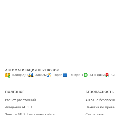
АВТОМАТИЗАЦИЯ ПЕРЕВОЗОК
Площадки
Заказы
Торги
Тендеры
АТИ-Доки
G
ПОЛЕЗНОЕ
БЕЗОПАСНОСТЬ
Расчет расстояний
ATI.SU о безопасн
Академия ATI.SU
Памятка по прове
Звезды ATI.SU на вашем сайте
Светофор+