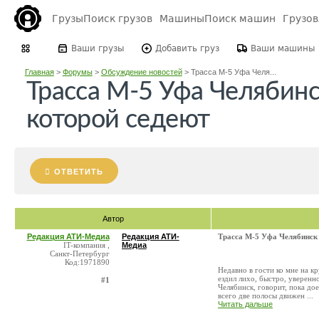
Грузы
Поиск грузов
Машины
Поиск машин
Грузо
Ваши грузы
Добавить груз
Ваши машины
Главная
>
Форумы
>
Обсуждение новостей
>
Трасса М-5 Уфа Челя...
Трасса М-5 Уфа Челябинс
которой седеют
ОТВЕТИТЬ
Автор
Редакция АТИ-Медиа
Редакция АТИ-
Трасса М-5 Уфа Челябинск 
IT-компания ,
Медиа
Санкт-Петербург
Код:1971890
Недавно в гости ко мне на к
ездил лихо, быстро, уверенн
#1
Челябинск, говорит, пока до
всего две полосы движен ...
Читать дальше