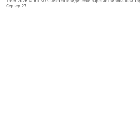
1998-2026
© ATI.SU является юридически зарегистрированной то
Сервер
27