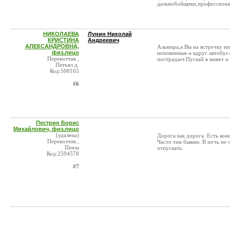
дальнобойщики,профессионалы
НИКОЛАЕВА
Лунин Николай
КРИСТИНА
Андреевич
АЛЕКСАНДРОВНА,
Альмира,а Вы на встречку ни
физ.лицо
неповинные-а вдруг автобус
Перевозчик ,
пострадает.Пускай в кювет 
Петъял д.
Код:508165
#6
Пестрин Борис
Михайлович, физ.лицо
(удалена)
Дорога как дорога. Есть кон
Перевозчик ,
Часто там бываю. В ночь не л
Пенза
отпускать.
Код:2594578
#7