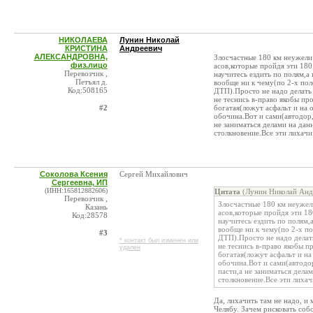
НИКОЛАЕВА
Лунин Николай
КРИСТИНА
Андреевич
АЛЕКСАНДРОВНА,
Злосчастные 180 км неужели 
физ.лицо
асов,которые пройдя эти 180
Перевозчик ,
научитесь ездить по полям,а
Петъял д.
вообще ни к чему(по 2-х пол
Код:508165
ДТП).Просто не надо делать 
не теснись в-право якобы пр
#2
богатая(ложут асфальт и на 
обочина.Вот и сами(автодо
не заниматься делами на да
столкновение.Все эти лихачи
Соколова Ксения
Сергей Михайлович
Сергеевна, ИП
(ИНН:165812882606)
Цитата
(Лунин Николай Анд
Перевозчик ,
Злосчастные 180 км неужели
Казань
асов,которые пройдя эти 18
Код:28578
научитесь ездить по полям,
вообще ни к чему(по 2-х по
#3
ДТП).Просто не надо делать
* контакт был изменен или
не теснись в-право якобы п
удален
богатая(ложут асфальт и на
обочина.Вот и сами(автод
пасти,а не заниматься дел
столкновение.Все эти лихач
Да, лихачить там не надо, и
Челябу. Зачем рисковать со