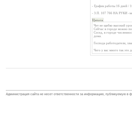
- График работы 16 дней / 1
- З.П. 107 766 НА РУКИ -за
Цитата
Чет не щибко высокий уро
Сейчас в городе можно по 
Сосед, в городе численнос
дома.
Господа работодатели, хва
Чего у вас много так это
Администрация сайта не несет ответственности за информацию, публикуемую в ф