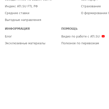
Индекс ATI.SU FTL РФ
Страхование
Средние ставки
О формировании 
Выгодные направления
ИНФОРМАЦИЯ
ПОМОЩЬ
Блог
Видео по работе с ATI.SU
Эксклюзивные материалы
Полезное по перевозкам
Политика конфиденциальности
Часто задаваемые вопросы (FA
Общие положения
Техническая информация
Карта сайта
ЗАДАТЬ ВОПРОС