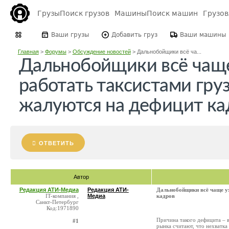
Грузы
Поиск грузов
Машины
Поиск машин
Грузо
Ваши грузы
Добавить груз
Ваши машины
Главная
>
Форумы
>
Обсуждение новостей
>
Дальнобойщики всё ча...
Дальнобойщики всё чаще
работать таксистами гру
жалуются на дефицит ка
ОТВЕТИТЬ
Автор
Редакция АТИ-Медиа
Редакция АТИ-
Дальнобойщики всё чаще ух
IT-компания ,
Медиа
кадров
Санкт-Петербург
Код:1971890
Причина такого дефицита – в
#1
рынка считают, что нехватка