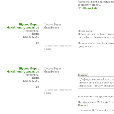
молодёжи идти в трудную про
составляет около ...
Читать дальше
Шустер Борис
Шустер Борис
Михайлович, физ.лицо
Михайлович
Перевозчик ,
Опять сопли?
Пенза
Победили ведь дефицит води
Код:3052969
Часть фирм обанкротилась, в
#2
На камаз молитесь, беспилот
* контакт был изменен или
представляю
удален
Шустер Борис
Шустер Борис
Михайлович, физ.лицо
Михайлович
Перевозчик ,
Цитата
Пенза
"Дефицит водителей сохраня
Код:3052969
изменений в ближайшее вре
персоналу и коммуникациям 
#3
* контакт был изменен или
удален
А на высоком ли уровне зарп
Из объявления FM Logistik н
Цитата
Водитель 16/16 или 30/30 к
.......