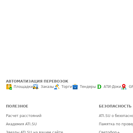
АВТОМАТИЗАЦИЯ ПЕРЕВОЗОК
Площадки
Заказы
Торги
Тендеры
АТИ-Доки
G
ПОЛЕЗНОЕ
БЕЗОПАСНОСТЬ
Расчет расстояний
ATI.SU о безопасн
Академия ATI.SU
Памятка по прове
Звезды ATI.SU на вашем сайте
Светофор+