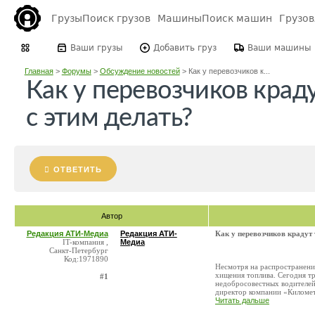
Грузы
Поиск грузов
Машины
Поиск машин
Грузо
Ваши грузы
Добавить груз
Ваши машины
Главная
>
Форумы
>
Обсуждение новостей
>
Как у перевозчиков к...
Как у перевозчиков краду
с этим делать?
ОТВЕТИТЬ
Автор
Редакция АТИ-Медиа
Редакция АТИ-
Как у перевозчиков крадут 
IT-компания ,
Медиа
Санкт-Петербург
Код:1971890
Несмотря на распространени
хищения топлива. Сегодня т
#1
недобросовестных водителей.
директор компании «Километ
Читать дальше