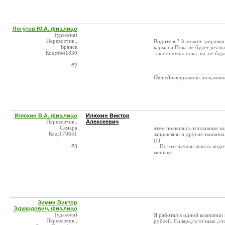
Логутов Ю.А. физ.лицо
(удалена)
Перевозчик ,
Водители? А может заправки 
Брянск
кармана.Пока не будет реаль
Код:6641830
так понемаю пока .вв. не буд
#2
_______________________
Отредактировано пользова
Илюхин В.А. физ.лицо
Илюхин Виктор
Перевозчик ,
Алексеевич
Самара
атем появились топливные ка
Код:178651
заправляли и другие машины.
(с)
#3
....Потом начали искать вод
меньше
Зимин Виктор
Эдуардович, физ.лицо
(удалена)
Я работал в одной компании 
Перевозчик ,
рублей. Соляра,суточные ,ст