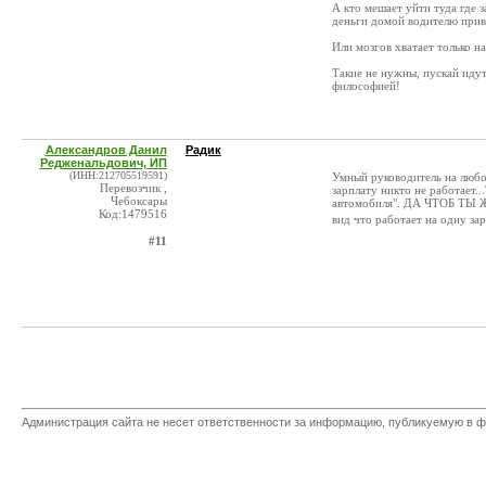
А кто мешает уйти туда где 
деньги домой водителю прив
Или мозгов хватает только на
Такие не нужны, пускай идут
философией!
Александров Данил
Радик
Редженальдович, ИП
(ИНН:212705519591)
Умный руководитель на любом
Перевозчик ,
зарплату никто не работает..
Чебоксары
автомобиля". ДА ЧТОБ ТЫ
Код:1479516
вид что работает на одну зар
#11
Администрация сайта не несет ответственности за информацию, публикуемую в ф