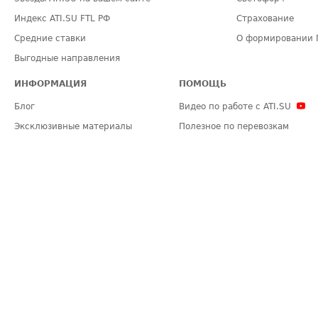
Индекс ATI.SU FTL РФ
Страхование
Средние ставки
О формировании 
Выгодные направления
ИНФОРМАЦИЯ
ПОМОЩЬ
Блог
Видео по работе с ATI.SU
Эксклюзивные материалы
Полезное по перевозкам
Политика конфиденциальности
Часто задаваемые вопросы (FA
Общие положения
Техническая информация
Карта сайта
ЗАДАТЬ ВОПРОС