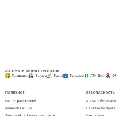
АВТОМАТИЗАЦИЯ ПЕРЕВОЗОК
Площадки
Заказы
Торги
Тендеры
АТИ-Доки
G
ПОЛЕЗНОЕ
БЕЗОПАСНОСТЬ
Расчет расстояний
ATI.SU о безопасн
Академия ATI.SU
Памятка по прове
Звезды ATI.SU на вашем сайте
Светофор+