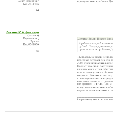
Санкт-Петербург
принципе.твои проблемы.Дене
Код:2511465
#4
Логутов Ю.А. физ.лицо
(удалена)
Перевозчик ,
Цитата
(Зимин Виктор Эдуа
Брянск
Я работал в одной компании
Код:6641830
рублей. Соляра,суточные ,с
принципе.твои проблемы.Ден
#5
ТК правельно чевош не подел
перевозав осталось тех кто 
2005 стали приходить в пере
Потому что стали доступней 
клиенты укаго стали работат
процесы в переходе собствин
водители .В одители всегда 
стали периписоватся в тради
выполнял толька за от дель
НИ ДОПОЛНИТЕЛЬНЫЕ УСЛУГИ
пощетать а самоеглавное обо
перевозы сами виноваты в с
_______________________
Отредактировано пользова