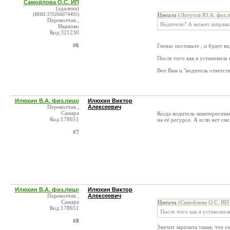
Самойлова О.С. ИП
(удалена)
(ИНН:370266074405)
Цитата
(Логутов Ю.А. физ.л
Перевозчик ,
Водители? А может заправки
Иваново
Код:321230
#6
Глонас поставьте , и будет ви
После того как я установила н
Вот Вам и "водитель ответст
Илюхин В.А. физ.лицо
Илюхин Виктор
Перевозчик ,
Алексеевич
Самара
Когда водитель заинтересова
Код:178651
на её ресурсе. А если нет см
#7
Илюхин В.А. физ.лицо
Илюхин Виктор
Перевозчик ,
Алексеевич
Самара
Цитата
(Самойлова О.С. ИП 
Код:178651
После того как я установила
#8
Значит зарплата такая, что с