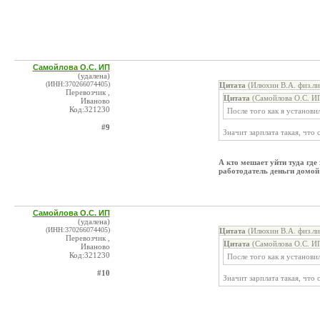
Самойлова О.С. ИП
(удалена)
(ИНН:370266074405)
Цитата
(Илюхин В.А. физ.ли
Перевозчик ,
Цитата
(Самойлова О.С. ИП
Иваново
Код:321230
После того как я установил
#9
Значит зарплата такая, что 
А кто мешает уйти туда где
работодатель деньги домой
Самойлова О.С. ИП
(удалена)
(ИНН:370266074405)
Цитата
(Илюхин В.А. физ.ли
Перевозчик ,
Цитата
(Самойлова О.С. ИП
Иваново
Код:321230
После того как я установил
#10
Значит зарплата такая, что 