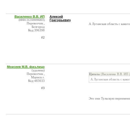
Василенко В.В. ИП
Алексей
(ИНН:312309096803)
Григорьевич
Перевозчик ,
А Луганская область с каког
Белгород
Код:396398
#2
Моисеев М.В. физ.лицо
(удалена)
Перевозчик ,
Цитата
(Василенко В.В. ИП 
Мценск г.
А Луганская область с како
Код:483033
#3
Это они Тульскую переименов