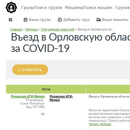
Грузы
Поиск грузов
Машины
Поиск машин
Грузо
Ваши грузы
Добавить груз
Ваши машины
Главная
>
Форумы
>
Обсуждение новостей
>
Въезд в Орловскую об...
Въезд в Орловскую облас
за COVID-19
ОТВЕТИТЬ
Автор
Редакция АТИ-Медиа
Редакция АТИ-
Въезд в Орловскую область
IT-компания ,
Медиа
Санкт-Петербург
Код:1971890
Въезд на территорию Орловск
распространения коронавиру
#1
региона уже появились учет
температуру. Пикеты работаю
Читать дальше