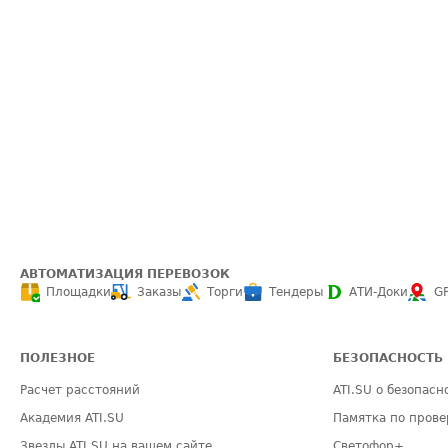
АВТОМАТИЗАЦИЯ ПЕРЕВОЗОК
Площадки
Заказы
Торги
Тендеры
АТИ-Доки
G
ПОЛЕЗНОЕ
БЕЗОПАСНОСТЬ
Расчет расстояний
ATI.SU о безопасн
Академия ATI.SU
Памятка по прове
Звезды ATI.SU на вашем сайте
Светофор+