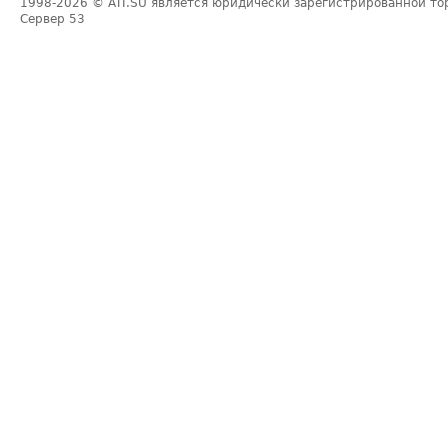
1998-2026
© ATI.SU является юридически зарегистрированной то
Сервер
53