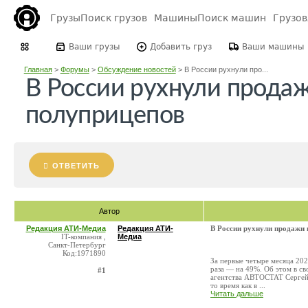
Грузы
Поиск грузов
Машины
Поиск машин
Грузо
Ваши грузы
Добавить груз
Ваши машины
Главная
>
Форумы
>
Обсуждение новостей
>
В России рухнули про...
В России рухнули прода
полуприцепов
ОТВЕТИТЬ
Автор
Редакция АТИ-Медиа
Редакция АТИ-
В России рухнули продажи
IT-компания ,
Медиа
Санкт-Петербург
Код:1971890
За первые четыре месяца 20
раза — на 49%. Об этом в св
#1
агентства АВТОСТАТ Сергей Ц
то время как в ...
Читать дальше