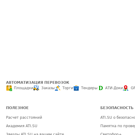
АВТОМАТИЗАЦИЯ ПЕРЕВОЗОК
Площадки
Заказы
Торги
Тендеры
АТИ-Доки
G
ПОЛЕЗНОЕ
БЕЗОПАСНОСТЬ
Расчет расстояний
ATI.SU о безопасн
Академия ATI.SU
Памятка по прове
Звезды ATI.SU на вашем сайте
Светофор+