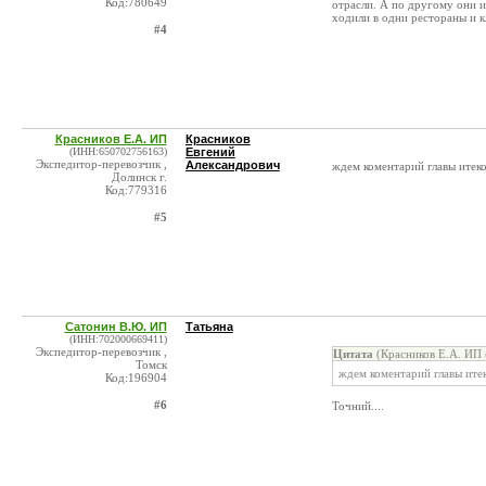
Код:780649
отрасли. А по другому они и
ходили в одни рестораны и к
#4
Красников Е.А. ИП
Красников
(ИНН:650702756163)
Евгений
Экспедитор-перевозчик ,
Александрович
ждем коментарий главы итеко
Долинск г.
Код:779316
#5
Сатонин В.Ю. ИП
Татьяна
(ИНН:702000669411)
Экспедитор-перевозчик ,
Цитата
(Красников Е.А. ИП 
Томск
ждем коментарий главы итек
Код:196904
#6
Точний....