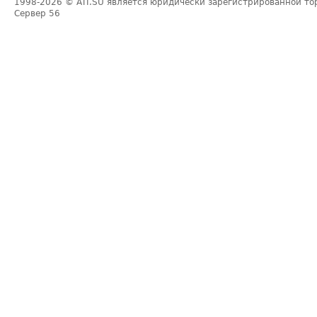
1998-2026
© ATI.SU является юридически зарегистрированной то
Сервер
56