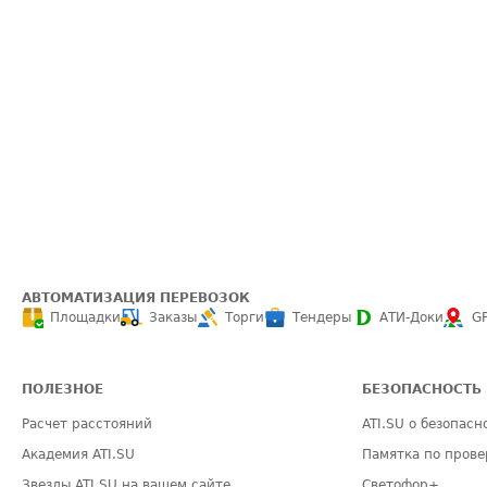
АВТОМАТИЗАЦИЯ ПЕРЕВОЗОК
Площадки
Заказы
Торги
Тендеры
АТИ-Доки
G
ПОЛЕЗНОЕ
БЕЗОПАСНОСТЬ
Расчет расстояний
ATI.SU о безопасн
Академия ATI.SU
Памятка по прове
Звезды ATI.SU на вашем сайте
Светофор+