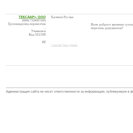
ТЕКСДАР+, ООО
Хасянов Руслан
(ИНН:7328097500)
Грузовладелец-перевозчик
Всем доброго времени суток.
,
перечень документов?
Ульяновск
Код:502298
#2
* контакт был удален
Администрация сайта не несет ответственности за информацию, публикуемую в ф