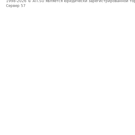
1998-2026
© ATI.SU является юридически зарегистрированной то
Сервер
57