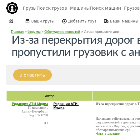
Грузы
Поиск грузов
Машины
Поиск машин
Грузо
Ваши грузы
Добавить груз
Ваши машины
Главная
>
Форумы
>
Обсуждение новостей
>
Из-за перекрытия дор...
Из-за перекрытия дорог в
пропустили грузовик с а
ОТВЕТИТЬ
Автор
Редакция АТИ-Медиа
Редакция АТИ-
Из-за перекрытия дорог в Т
IT-компания ,
Медиа
Санкт-Петербург
Код:1971890
Начавшие действовать на те
ряд сложностей в доставке т
#1
магазинов «Впрок», груженн
обеззараживающие сре ...
Читать дальше