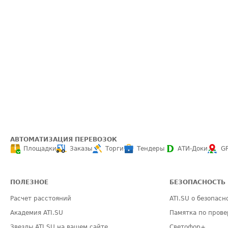
АВТОМАТИЗАЦИЯ ПЕРЕВОЗОК
Площадки
Заказы
Торги
Тендеры
АТИ-Доки
G
ПОЛЕЗНОЕ
БЕЗОПАСНОСТЬ
Расчет расстояний
ATI.SU о безопасн
Академия ATI.SU
Памятка по прове
Звезды ATI.SU на вашем сайте
Светофор+