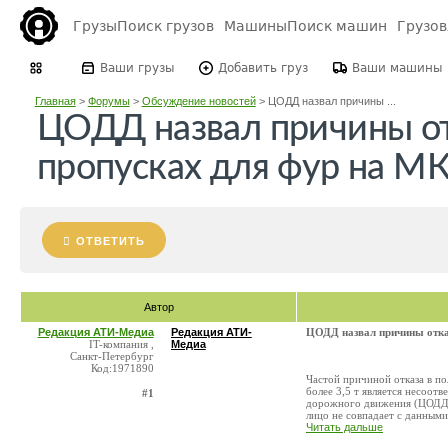
Грузы
Поиск грузов
Машины
Поиск машин
Грузо
Ваши грузы
Добавить груз
Ваши машины
Главная
>
Форумы
>
Обсуждение новостей
>
ЦОДД назвал причины ...
ЦОДД назвал причины от
пропусках для фур на М
ОТВЕТИТЬ
Автор
Редакция АТИ-Медиа
Редакция АТИ-
ЦОДД назвал причины отка
IT-компания ,
Медиа
Санкт-Петербург
Код:1971890
Частой причиной отказа в п
более 3,5 т является несоот
#1
дорожного движения (ЦОДД).
лицо не совпадает с данными 
Читать дальше