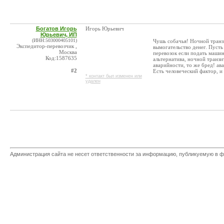
Богатов Игорь
Игорь Юрьевич
Юрьевич, ИП
(ИНН:503000405101)
Чушь собачья! Ночной транз
Экспедитор-перевозчик ,
вымогательство денег. Пусть
Москва
перевозок если подать маши
Код:1587635
альтернатива, ночной транз
аварийности, то же бред! ава
#2
Есть человеческий фактор, и
* контакт был изменен или
удален
Администрация сайта не несет ответственности за информацию, публикуемую в ф