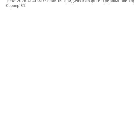
1998-2026
© ATI.SU является юридически зарегистрированной то
Сервер
31