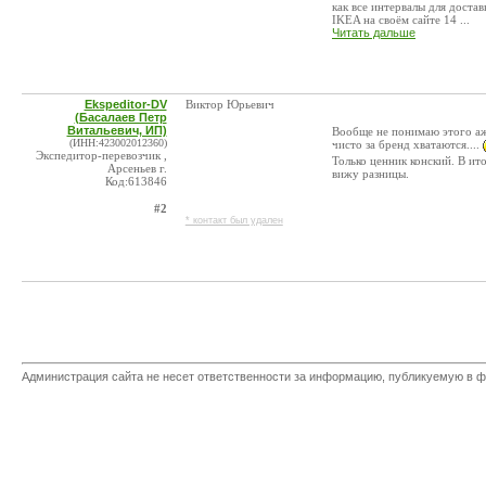
как все интервалы для доста
IKEA на своём сайте 14 ...
Читать дальше
Ekspeditor-DV
Виктор Юрьевич
(Басалаев Петр
Витальевич, ИП)
Вообще не понимаю этого ажи
(ИНН:423002012360)
чисто за бренд хватаются....
Экспедитор-перевозчик ,
Только ценник конский. В ито
Арсеньев г.
вижу разницы.
Код:613846
#2
* контакт был удален
Администрация сайта не несет ответственности за информацию, публикуемую в ф