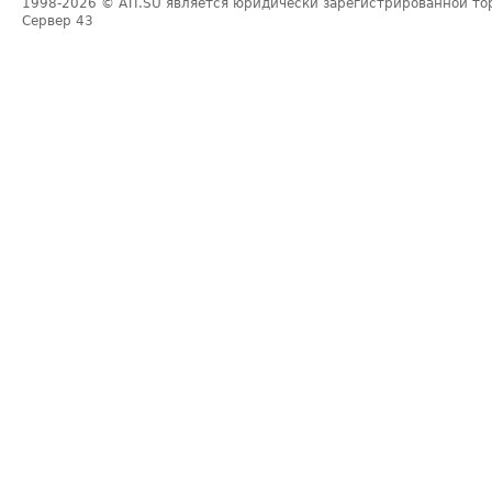
1998-2026
© ATI.SU является юридически зарегистрированной то
Сервер
43