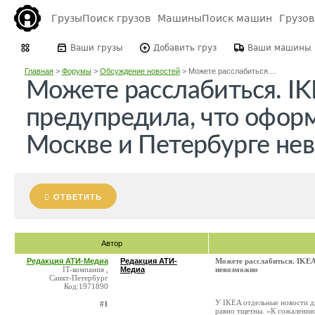
Грузы
Поиск грузов
Машины
Поиск машин
Грузо
Ваши грузы
Добавить груз
Ваши машины
Главная
>
Форумы
>
Обсуждение новостей
>
Можете расслабиться....
Можете расслабиться. I
предупредила, что оформ
Москве и Петербурге не
ОТВЕТИТЬ
Автор
Редакция АТИ-Медиа
Редакция АТИ-
Можете расслабиться. IKEA
IT-компания ,
Медиа
невозможно
Санкт-Петербург
Код:1971890
У IKEA отдельные новости д
#1
равно тщетны. «К сожалению,