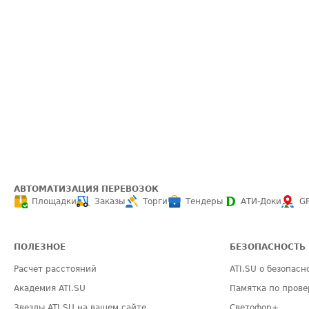
АВТОМАТИЗАЦИЯ ПЕРЕВОЗОК
Площадки
Заказы
Торги
Тендеры
АТИ-Доки
G
ПОЛЕЗНОЕ
БЕЗОПАСНОСТЬ
Расчет расстояний
ATI.SU о безопасн
Академия ATI.SU
Памятка по прове
Звезды ATI.SU на вашем сайте
Светофор+