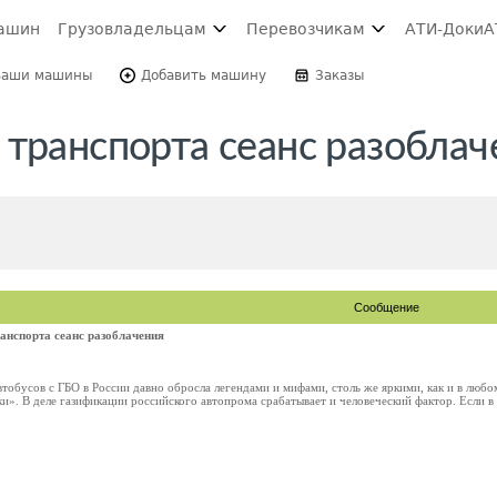
ашин
Грузовладельцам
Перевозчикам
АТИ-Доки
А
Ваши машины
Добавить машину
Заказы
 транспорта сеанс разоблач
Сообщение
анспорта сеанс разоблачения
втобусов с ГБО в России давно обросла легендами и мифами, столь же яркими, как и в любо
и». В деле газификации российского автопрома срабатывает и человеческий фактор. Если в