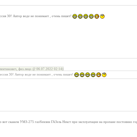
ссия 30! Автор воде не понимает , очень пишет!
лентинович, физ.лицо @ 06.07.2022 02:14)
ессия 30! Автор воде не понимает , очень пишет!
 вот скажем УМЗ-275 газ/бензин ГАЗель Некст при эксплуатации на пропане постоянно гор