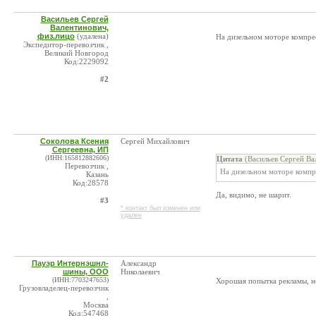
Васильев Сергей
Валентинович,
физ.лицо
(удалена)
На дизельном моторе компре
Экспедитор-перевозчик ,
Великий Новгород
Код:2229092
#2
Соколова Ксения
Сергей Михайлович
Сергеевна, ИП
(ИНН:165812882606)
Цитата
(Васильев Сергей Ва
Перевозчик ,
На дизельном моторе компр
Казань
Код:28578
Да, видимо, не шарит.
#3
* контакт был изменен или
удален
Пауэр Интернэшнл-
Александр
шины, ООО
Николаевич
(ИНН:7703247653)
Хорошая попытка рекламы, но
Грузовладелец-перевозчик
,
Москва
Код:547468