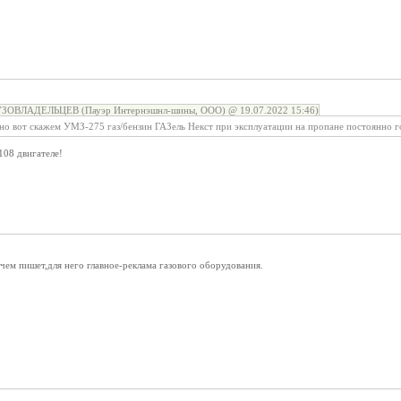
ВЛАДЕЛЬЦЕВ (Пауэр Интернэшнл-шины, ООО) @ 19.07.2022 15:46)
но вот скажем УМЗ-275 газ/бензин ГАЗель Некст при эксплуатации на пропане постоянно го
108 двигателе!
чем пишет,для него главное-реклама газового оборудования.