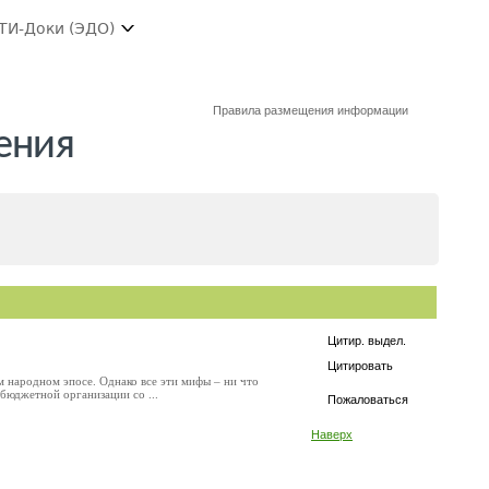
ТИ-Доки (ЭДО)
Правила размещения информации
ения
Цитир. выдел.
Цитировать
м народном эпосе. Однако все эти мифы – ​ни что
 бюджетной организации со ...
Пожаловаться
Наверх