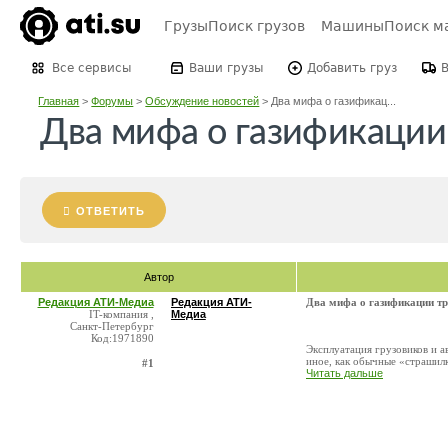
Грузы
Поиск грузов
Машины
Поиск м
Все сервисы
Ваши грузы
Добавить груз
Главная
>
Форумы
>
Обсуждение новостей
>
Два мифа о газификац...
Два мифа о газификации
ОТВЕТИТЬ
Автор
Редакция АТИ-Медиа
Редакция АТИ-
Два мифа о газификации тр
IT-компания ,
Медиа
Санкт-Петербург
Код:1971890
Эксплуатация грузовиков и а
иное, как обычные «страшилк
#1
Читать дальше