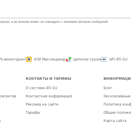
оруме, и ее мнение может не совпадать с мнением авторов сообщений.
PS-мониторинг
АТИ Мессенджер
Цепочки грузов
API ATI.SU
КОНТАКТЫ И ТАРИФЫ
ИНФОРМАЦИ
О системе ATI.SU
Блог
рагентов
Контактная информация
Эксклюзивные
Реклама на сайте
Политика кон
Тарифы
Общие полож
а
Карта сайта