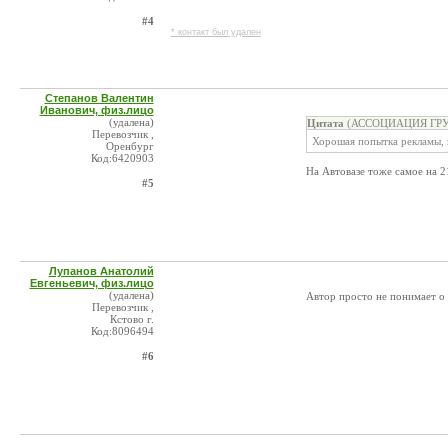
#4
* контакт был удален
Степанов Валентин
Иванович, физ.лицо
(удалена)
Цитата
(АССОЦИАЦИЯ ГРУЗО
Перевозчик ,
Хорошая попытка рекламы, 
Оренбург
Код:6420903
На Автовазе тоже самое на 2
#5
Лупанов Анатолий
Евгеньевич, физ.лицо
(удалена)
Автор просто не понимает о 
Перевозчик ,
Кстово г.
Код:8096494
#6