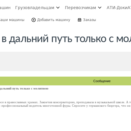
ашин
Грузовладельцам
Перевозчикам
АТИ-Доки
А
Ваши машины
Добавить машину
Заказы
в дальний путь только с м
Сообщение
дальний путь только с молитвою
осе в православных храмах. Закончив консерваторию, преподавала в музыкальной школе. А 
 профессиональный водитель многотонной фуры. Спросите у германского бюргера, что он 