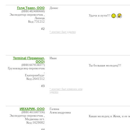
Голд Транс, ООО
Денис
(ИНН:4824080668)
Экспедитор-перевозчик ,
Удачи в пути!!!
Липецк
Код:731212
#2
* контакт был удален
Terminal (Терминал,
Иван
ООО)
(ИНН:6679138377)
Ты большая молодец!!!
Грузовладелец-перевозчик
,
Екатеринбург
Код:2641512
#3
* контакт был изменен или
удален
ИВХАРИК, ООО
Галина
(ИНН:4615007336)
Александровна
Экспедитор-перевозчик ,
Какая молодец и Женя, и ее м
Медвенка пгт.
Код:1629082
#4