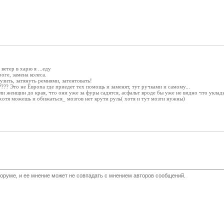
ветер в харю я ...еду
оге, замена колеса.
узить, затянуть ремнями, затентовать!
??? Это не Европа где приедет тех помощь и заменят, тут ручками и самому...
ли женщин до края, что они уже за фуры садятся, асфальт вроде бы уже не видно что уклад
 хотя можешь и обижаться_ мозгов нет крути руль( хотя и тут мозги нужны)
оруме, и ее мнение может не совпадать с мнением авторов сообщений.