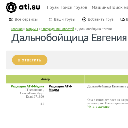
Грузы
Поиск грузов
Машины
Поиск м
Все сервисы
Ваши грузы
Добавить груз
Главная
>
Форумы
>
Обсуждение новостей
>
Дальнобойщица Евгени...
Дальнобойщица Евгения 
ОТВЕТИТЬ
Автор
Редакция АТИ-Медиа
Редакция АТИ-
Дальнобойщица Евгения в 
IT-компания ,
Медиа
Санкт-Петербург
Код:1971890
Она с юных лет поёт на клир
километров. Наша героиня —
#1
Читать дальше