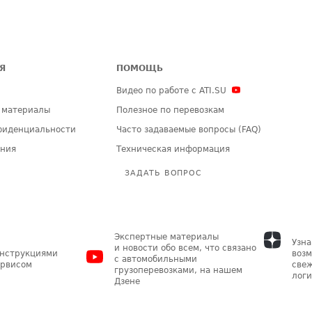
Я
ПОМОЩЬ
Видео по работе с ATI.SU
 материалы
Полезное по перевозкам
фиденциальности
Часто задаваемые вопросы (FAQ)
ения
Техническая информация
ЗАДАТЬ ВОПРОС
Экспертные материалы
Узна
и новости обо всем, что связано
инструкциями
возм
с автомобильными
ервисом
свеж
грузоперевозками, на нашем
логи
Дзене