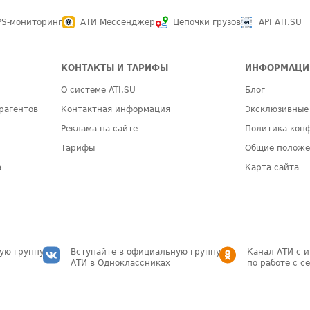
PS-мониторинг
АТИ Мессенджер
Цепочки грузов
API ATI.SU
КОНТАКТЫ И ТАРИФЫ
ИНФОРМАЦИ
О системе ATI.SU
Блог
рагентов
Контактная информация
Эксклюзивные
Реклама на сайте
Политика кон
Тарифы
Общие полож
а
Карта сайта
ую группу
Вступайте в официальную группу
Канал АТИ с 
АТИ в Одноклассниках
по работе с с