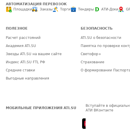
АВТОМАТИЗАЦИЯ ПЕРЕВОЗОК
Площадки
Заказы
Торги
Тендеры
АТИ-Доки
G
ПОЛЕЗНОЕ
БЕЗОПАСНОСТЬ
Расчет расстояний
ATI.SU о безопасности
Академия ATI.SU
Памятка по проверке конт
Звезды ATI.SU на вашем сайте
Светофор+
Индекс ATI.SU FTL РФ
Страхование
Средние ставки
О формировании Паспорт
Выгодные направления
Вступайте в официальн
МОБИЛЬНЫЕ ПРИЛОЖЕНИЯ ATI.SU
АТИ ВКонтакте