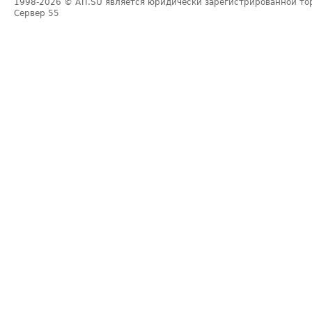
1998-2026
© ATI.SU является юридически зарегистрированной то
Сервер
55