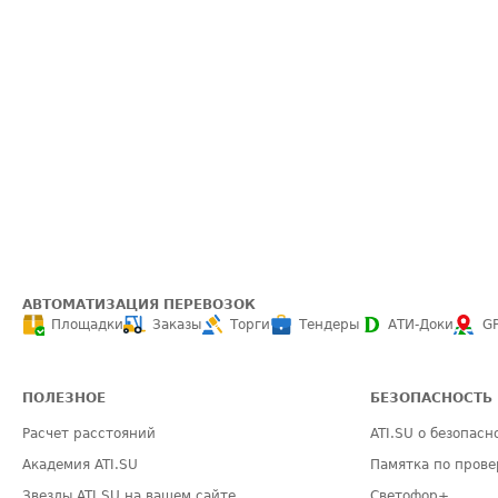
АВТОМАТИЗАЦИЯ ПЕРЕВОЗОК
Площадки
Заказы
Торги
Тендеры
АТИ-Доки
G
ПОЛЕЗНОЕ
БЕЗОПАСНОСТЬ
Расчет расстояний
ATI.SU о безопасн
Академия ATI.SU
Памятка по прове
Звезды ATI.SU на вашем сайте
Светофор+