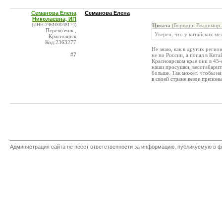
Семанова Елена
Семанова Елена
Николаевна, ИП
(ИНН:246100048174)
Цитата
(Бородин Владимир 
Перевозчик ,
Уверен, что у китайских ме
Красноярск
Код:2363277
Не знаю, как в других регио
#7
не по России, а попал в Кит
Красноярском крае они в 45-
наши просушки, весогабаритны
больше. Так может. чтобы на
в своей стране везде препоны
Администрация сайта не несет ответственности за информацию, публикуемую в ф