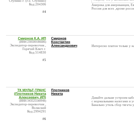
Ступино г. (г.о. Ступино)
Код:204306
Америка для американцев, Ев
Россия для всех ,кроме россиян
#4
Смирнов К.А. ИП
Смирнов
(ИНН:230500186686)
Константин
Экспедитор-перевозчик ,
Александрович
Интересно платон только у н
Горячий Ключ г.
Код:514830
#5
ТК МУЛЬТ-ТРАНС
Плотников
(Плотников Никита
Никита
Алексеевич, ИП)
Давайте дальше устроим кабо
(ИНН:343525180948)
с нормальными налогами и у
Экспедитор-перевозчик ,
Банально утиль сбор тягача 
Волжский
Код:2994291
#6