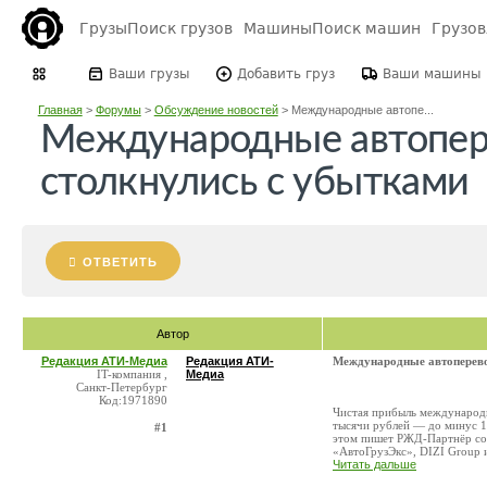
Грузы
Поиск грузов
Машины
Поиск машин
Грузо
Ваши грузы
Добавить груз
Ваши машины
Главная
>
Форумы
>
Обсуждение новостей
>
Международные автопе...
Международные автопер
столкнулись с убытками
ОТВЕТИТЬ
Автор
Редакция АТИ-Медиа
Редакция АТИ-
Международные автоперево
IT-компания ,
Медиа
Санкт-Петербург
Код:1971890
Чистая прибыль международны
тысячи рублей — до минус 1
#1
этом пишет РЖД-Партнёр со 
«АвтоГрузЭкс», DIZI Group и
Читать дальше