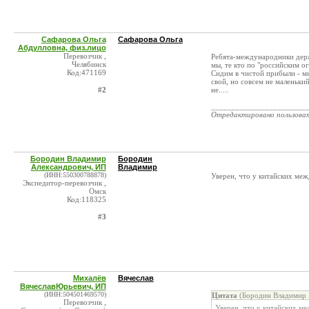
Сафарова Ольга
Сафарова Ольга
Абдулловна, физ.лицо
Перевозчик ,
Ребята-международники держ
Челябинск
мы, те кто по "российским о
Код:471169
Сидим в чистой прибыли - м
свой, но совсем не маленьки
#2
не.....
_______________________
Отредактировано пользова
Бородин Владимир
Бородин
Александрович, ИП
Владимир
(ИНН:550300788878)
Уверен, что у китайских меж
Экспедитор-перевозчик ,
Омск
Код:118325
#3
Михалёв
Вячеслав
ВячеславЮрьевич, ИП
(ИНН:504501469570)
Цитата
(Бородин Владимир 
Перевозчик ,
Уверен, что у китайских ме