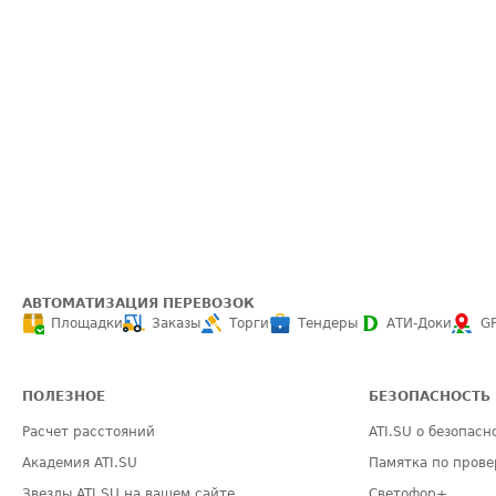
АВТОМАТИЗАЦИЯ ПЕРЕВОЗОК
Площадки
Заказы
Торги
Тендеры
АТИ-Доки
G
ПОЛЕЗНОЕ
БЕЗОПАСНОСТЬ
Расчет расстояний
ATI.SU о безопасн
Академия ATI.SU
Памятка по прове
Звезды ATI.SU на вашем сайте
Светофор+