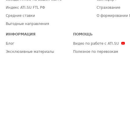
Индекс ATI.SU FTL РФ
Страхование
Средние ставки
О формировании 
Выгодные направления
ИНФОРМАЦИЯ
ПОМОЩЬ
Блог
Видео по работе с ATI.SU
Эксклюзивные материалы
Полезное по перевозкам
Политика конфиденциальности
Часто задаваемые вопросы (FA
Общие положения
Техническая информация
Карта сайта
ЗАДАТЬ ВОПРОС