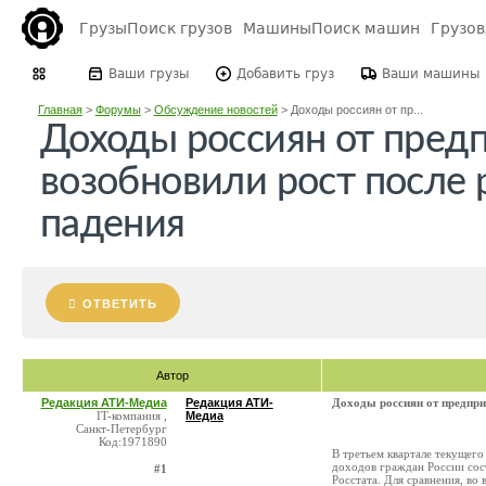
Грузы
Поиск грузов
Машины
Поиск машин
Грузо
Ваши грузы
Добавить груз
Ваши машины
Главная
>
Форумы
>
Обсуждение новостей
>
Доходы россиян от пр...
Доходы россиян от пред
возобновили рост после 
падения
ОТВЕТИТЬ
Автор
Редакция АТИ-Медиа
Редакция АТИ-
Доходы россиян от предпри
IT-компания ,
Медиа
Санкт-Петербург
Код:1971890
В третьем квартале текущего
доходов граждан России сос
#1
Росстата. Для сравнения, во