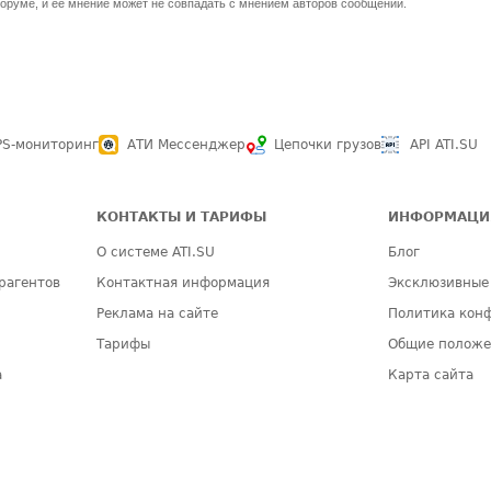
оруме, и ее мнение может не совпадать с мнением авторов сообщений.
PS-мониторинг
АТИ Мессенджер
Цепочки грузов
API ATI.SU
КОНТАКТЫ И ТАРИФЫ
ИНФОРМАЦИ
О системе ATI.SU
Блог
рагентов
Контактная информация
Эксклюзивные
Реклама на сайте
Политика кон
Тарифы
Общие полож
а
Карта сайта