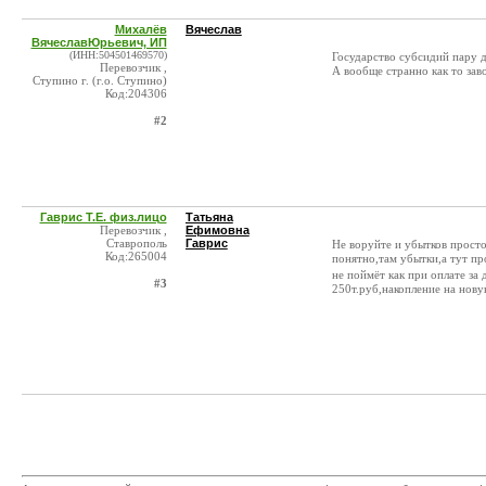
Михалёв
Вячеслав
ВячеславЮрьевич, ИП
(ИНН:504501469570)
Государство субсидий пару д
Перевозчик ,
А вообще странно как то за
Ступино г. (г.о. Ступино)
Код:204306
#2
Гаврис Т.Е. физ.лицо
Татьяна
Перевозчик ,
Ефимовна
Ставрополь
Гаврис
Не воруйте и убытков просто
Код:265004
понятно,там убытки,а тут пр
не поймёт как при оплате за 
#3
250т.руб,накопление на нову