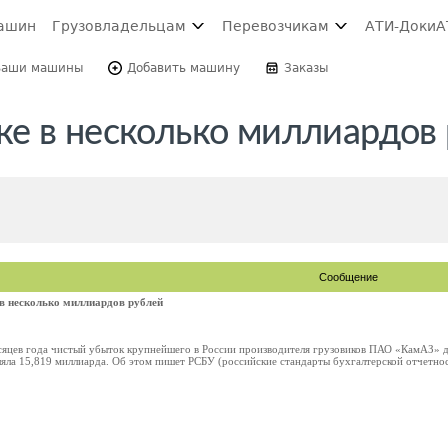
ашин
Грузовладельцам
Перевозчикам
АТИ-Доки
А
Ваши машины
Добавить машину
Заказы
е в несколько миллиардов
Сообщение
в несколько миллиардов рублей
сяцев года чистый убыток крупнейшего в России производителя грузовиков ПАО «КамАЗ» до
яла 15,819 миллиарда. Об этом пишет РСБУ (российские стандарты бухгалтерской отчетност