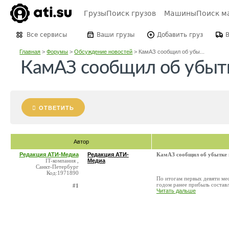
Грузы
Поиск грузов
Машины
Поиск м
Все сервисы
Ваши грузы
Добавить груз
Главная
>
Форумы
>
Обсуждение новостей
>
КамАЗ сообщил об убы...
КамАЗ сообщил об убытк
ОТВЕТИТЬ
Автор
Редакция АТИ-Медиа
Редакция АТИ-
КамАЗ сообщил об убытке 
IT-компания ,
Медиа
Санкт-Петербург
Код:1971890
По итогам первых девяти ме
годом ранее прибыль составл
#1
Читать дальше