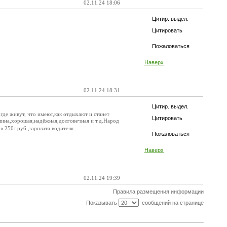
02.11.24 18:06
Цитир. выдел.
Цитировать
Пожаловаться
Наверх
02.11.24 18:31
Цитир. выдел.
где живут, что имеют,как отдыхают и станет
Цитировать
ина,хорошая,надёжная,долговечная и т.д.Народ
в 250т.руб.,зарплата водителя
Пожаловаться
Наверх
02.11.24 19:39
Правила размещения информации
Показывать
сообщений на странице