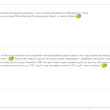
есятков миллиардов выделит ,и все убытки перекроются.Первый раз чтоль
вод на нужды Минобороны без выходных пашет ,и такие убытки
 не будет,посмотрите кто управляет материальными ценностями и его окружение,как живут,
огресс.
Простому народу народу не нужно ваше оправдание с цифрами, им нужна маш
доставку груза на расстояния в 1000 км при оплате один миллион руб,где расход обходится 
ю машину,запчасти и т.д. 250 т.руб и вам чистыми остаётся 250 т.руб. иметь убытки?