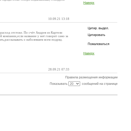
Наверх
10.09.21 13:18
Цитир. выдел.
расход отстоял. По счёт Андрея из Картели
Цитировать
й компании,если название у неё говорит само за
ыть,рассказывать о наболевшем всем подряд.
Пожаловаться
Наверх
28.09.21 07:33
Правила размещения информации
Показывать
сообщений на странице