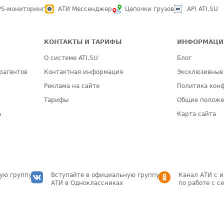
PS-мониторинг
АТИ Мессенджер
Цепочки грузов
API ATI.SU
КОНТАКТЫ И ТАРИФЫ
ИНФОРМАЦИ
О системе ATI.SU
Блог
рагентов
Контактная информация
Эксклюзивные
Реклама на сайте
Политика кон
Тарифы
Общие полож
а
Карта сайта
ую группу
Вступайте в официальную группу
Канал АТИ с 
АТИ в Одноклассниках
по работе с с