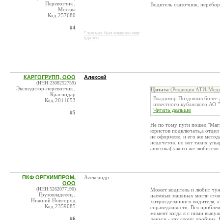
Перевозчик ,
Водитель сказочник, перебор
Москва
Код:257680
#4
* контакт был изменен или
удален
КАРГОГРУПП, ООО
Алексей
(ИНН:2308252759)
Экспедитор-перевозчик ,
Цитата
(Редакция АТИ-Меди
Краснодар
Владимир Поздняков более 
Код:2011653
известного кубанского АО "
Читать дальше
#5
Не по тому пути пошел "Магн
юристов подключать,а отдел 
не оформлял, и его же метод
недочетов. но вот таких упы
ашотика(такого же любителя 
ПКФ ОРГХИМПРОМ,
Александр
ООО
(ИНН:5262077190)
Может водитель и любит чужу
Грузовладелец ,
наемных машинах могли стоят
Нижний Новгород
хитросделанного водителя, а
Код:2359085
справедливости. Вся проблем
момент когда я с ними вынуж
#6
деньги - как слону дробина.