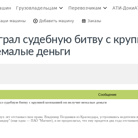
ашин
Грузовладельцам
Перевозчикам
АТИ-Доки
А
Ваши машины
Добавить машину
Заказы
грал судебную битву с кру
емалые деньги
Сообщение
л судебную битву с крупной компанией он получит немалые деньги
ух лет отстаивал свои права. Владимир Поздняков из Краснодара, устроившись водителем 
андер" (еще одна — ПАО "Магнит), и не предполагал, что ему придется два года отстаивать с