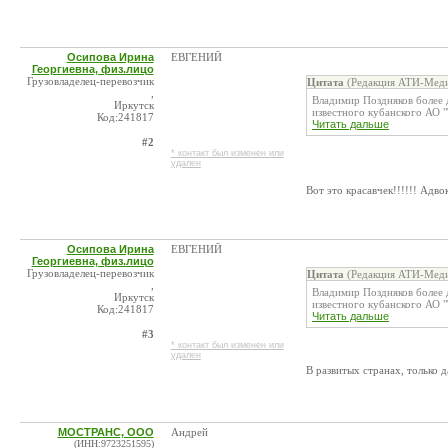
Осипова Ирина
ЕВГЕНИЙ
Георгиевна, физ.лицо
Грузовладелец-перевозчик
Цитата
(Редакция АТИ-Меди
,
Владимир Поздняков более 
Иркутск
известного кубанского АО "
Код:241817
Читать дальше
#2
* контакт был изменен или
удален
Вот это красавчек!!!!!! Адвок
Осипова Ирина
ЕВГЕНИЙ
Георгиевна, физ.лицо
Грузовладелец-перевозчик
Цитата
(Редакция АТИ-Меди
,
Владимир Поздняков более 
Иркутск
известного кубанского АО "
Код:241817
Читать дальше
#3
* контакт был изменен или
удален
В развитых странах, только 
МОСТРАНС, ООО
Андрей
(ИНН:9723251595)