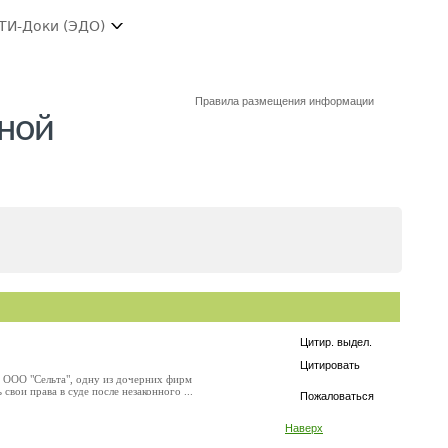
ТИ-Доки (ЭДО)
Правила размещения информации
пной
Цитир. выдел.
Цитировать
в ООО "Сельта", одну из дочерних фирм
вои права в суде после незаконного ...
Пожаловаться
Наверх