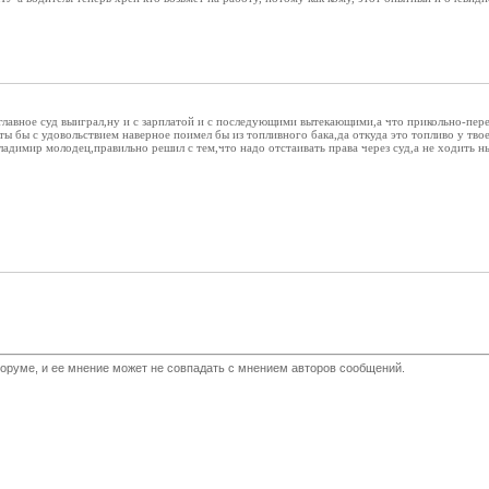
лавное суд выиграл,ну и с зарплатой и с последующими вытекающими,а что прикольно-пере
 бы с удовольствием наверное поимел бы из топливного бака,да откуда это топливо у твое
ладимир молодец,правильно решил с тем,что надо отстаивать права через суд,а не ходить н
оруме, и ее мнение может не совпадать с мнением авторов сообщений.