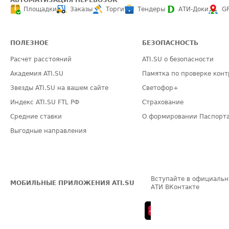
АВТОМАТИЗАЦИЯ ПЕРЕВОЗОК
Площадки
Заказы
Торги
Тендеры
АТИ-Доки
G
ПОЛЕЗНОЕ
БЕЗОПАСНОСТЬ
Расчет расстояний
ATI.SU о безопасности
Академия ATI.SU
Памятка по проверке конт
Звезды ATI.SU на вашем сайте
Светофор+
Индекс ATI.SU FTL РФ
Страхование
Средние ставки
О формировании Паспорт
Выгодные направления
Вступайте в официальн
МОБИЛЬНЫЕ ПРИЛОЖЕНИЯ ATI.SU
АТИ ВКонтакте