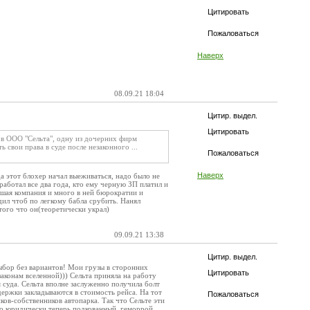
Цитировать
Пожаловаться
Наверх
08.09.21 18:04
Цитир. выдел.
Цитировать
 в ООО "Сельта", одну из дочерних фирм
 свои права в суде после незаконного ...
Пожаловаться
Наверх
да этот блохер начал выеживаться, надо было не
аботал все два года, кто ему черную ЗП платил и
ьшая компания и много в ней бюрократии и
дил чтоб по легкому бабла срубить. Нанял
того что он(теоретически украл)
09.09.21 13:38
Цитир. выдел.
выбор без вариантов! Мои грузы в сторонних
Цитировать
аконам вселенной))) Сельта приняла на работу
я суда. Сельта вполне заслуженно получила болт
держки закладываются в стоимость рейса. На тот
Пожаловаться
ков-собственников автопарка. Так что Сельте эти
дно юридически теперь подкованный, геморрой