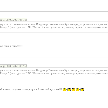
а @ 08.09.2021 05:15)
двух лет отстаивал свои права. Владимир Поздняков из Краснодара, устроившись водителем
Тандер" (еще одна — ПАО "Магнит), и не предполагал, что ему придется два года отстаивать
ат тоже огонь!!!!!!!!
а @ 08.09.2021 05:15)
двух лет отстаивал свои права. Владимир Поздняков из Краснодара, устроившись водителем
Тандер" (еще одна — ПАО "Магнит), и не предполагал, что ему придется два года отстаивать
дай повод отсудить от корпораций лакомый кусочек!!!