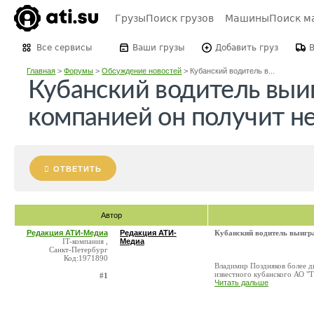
Грузы
Поиск грузов
Машины
Поиск м
Все сервисы
Ваши грузы
Добавить груз
Главная
>
Форумы
>
Обсуждение новостей
>
Кубанский водитель в...
Кубанский водитель выи
компанией он получит н
ОТВЕТИТЬ
Автор
Редакция АТИ-Медиа
Редакция АТИ-
Кубанский водитель выигра
IT-компания ,
Медиа
Санкт-Петербург
Код:1971890
Владимир Поздняков более дв
известного кубанского АО "Т
#1
Читать дальше