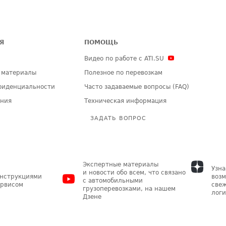
Я
ПОМОЩЬ
Видео по работе с ATI.SU
 материалы
Полезное по перевозкам
фиденциальности
Часто задаваемые вопросы (FAQ)
ения
Техническая информация
ЗАДАТЬ ВОПРОС
Экспертные материалы
Узна
и новости обо всем, что связано
инструкциями
возм
с автомобильными
ервисом
свеж
грузоперевозками, на нашем
логи
Дзене