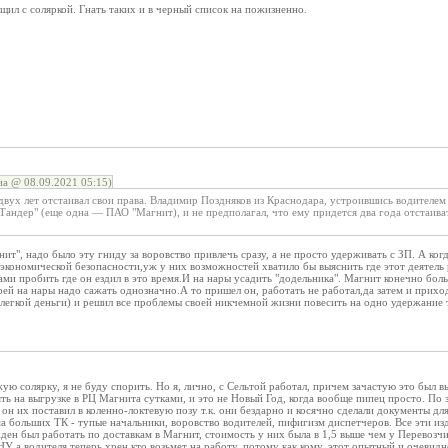
щил с соляркой. Гнать таких и в черный список на пожизненно.
а @ 08.09.2021 05:15)
двух лет отстаивал свои права. Владимир Поздняков из Краснодара, устроившись водителем
Тандер" (еще одна — ПАО "Магнит), и не предполагал, что ему придется два года отстаивать
ит", надо было эту гниду за воровство привлечь сразу, а не просто удерживать с ЗП. А ког
экономической безопасности,уж у них возможностей хватило бы выяснить где этот деятель р
ами пробить где он ездил в это время.И на нары усадить "додельника". Магнит конечно бол
рей на нары надо сажать однозначно.А то пришел он, работать не работал,да затем и прихо
легкой деньги) и решил все проблемы своей никчемной жизни повесить на одно удержание 
ю солярку, я не буду спорить. Но я, лично, с Сельтой работал, причем зачастую это был 
ь на выгрузке в РЦ Магнита сутками, и это не Новый Год, когда вообще пипец просто. По з
 он их поставил в коленно-локтевую позу т.к. они бездарно и косячно сделали документы дл
а больших ТК - тупые начальники, воровство водителей, пифигизм диспетчеров. Все эти из
ден был работать по доставкам в Магнит, стоимость у них была в 1,5 выше чем у Перевозчи
 НУ а водителя теперь хрен кто возьмет на работу, потому как кому, этот опытный и очеви