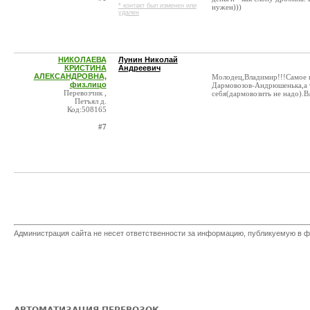
* контакт был изменен или
нужен)))
удален
НИКОЛАЕВА
Лунин Николай
КРИСТИНА
Андреевич
АЛЕКСАНДРОВНА,
Молодец,Владимир!!!Самое г
физ.лицо
Дармовозов-Андрюшенька,а ты
Перевозчик ,
себя(дармовозить не надо).В
Петъял д.
Код:508165
#7
Администрация сайта не несет ответственности за информацию, публикуемую в ф