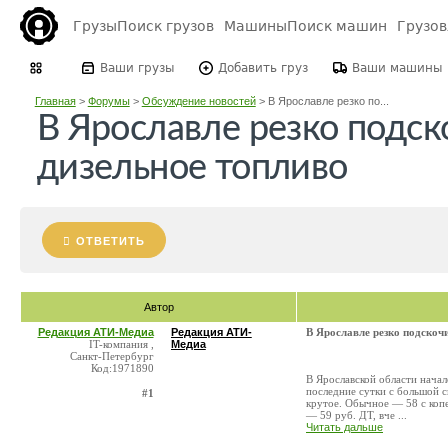
Грузы
Поиск грузов
Машины
Поиск машин
Грузо
Ваши грузы
Добавить груз
Ваши машины
Главная
>
Форумы
>
Обсуждение новостей
>
В Ярославле резко по...
В Ярославле резко подск
дизельное топливо
ОТВЕТИТЬ
Автор
Редакция АТИ-Медиа
Редакция АТИ-
В Ярославле резко подскоч
IT-компания ,
Медиа
Санкт-Петербург
Код:1971890
В Ярославской области начал
последние сутки с большой 
#1
крутое. Обычное — 58 с коп
— 59 руб. ДТ, вче ...
Читать дальше