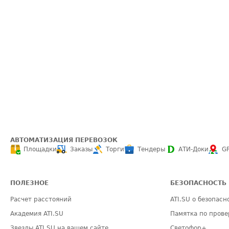
АВТОМАТИЗАЦИЯ ПЕРЕВОЗОК
Площадки
Заказы
Торги
Тендеры
АТИ-Доки
G
ПОЛЕЗНОЕ
БЕЗОПАСНОСТЬ
Расчет расстояний
ATI.SU о безопасн
Академия ATI.SU
Памятка по прове
Звезды ATI.SU на вашем сайте
Светофор+