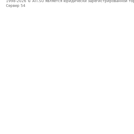
1998-2026
© ATI.SU является юридически зарегистрированной то
Сервер
54