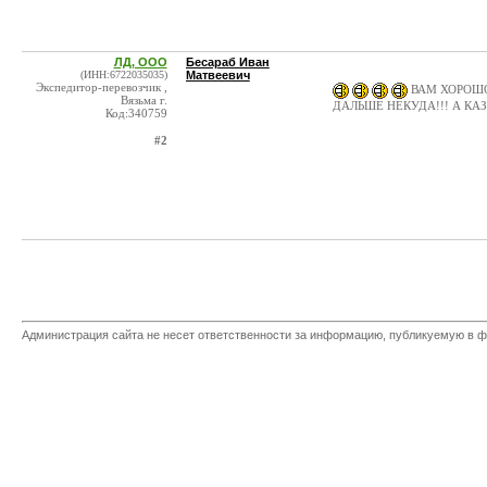
ЛД, ООО
Бесараб Иван
(ИНН:6722035035)
Матвеевич
Экспедитор-перевозчик ,
ВАМ ХОРОШО
Вязьма г.
ДАЛЬШЕ НЕКУДА!!! А КА
Код:340759
#2
Администрация сайта не несет ответственности за информацию, публикуемую в ф