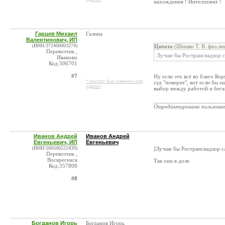
нахождения ! Интеллллект !
Гарцев Михаил
Галина
Валентинович, ИП
(ИНН:372400003274)
Цитата
(Шишко Т. В. физ.ли
Перевозчик ,
Лучше бы Ространснадзор с
Иваново
Код:506701
#7
Ну если это всё во благо Ко
* контакт был изменен или
суд "поверит", вот если бы е
удален
выбор между работой и бега
_______________________
Отредактировано пользова
Иванов Андрей
Иванов Андрей
Евгеньевич, ИП
Евгеньевич
(ИНН:500506522439)
]Лучше бы Ространснадзор с
Перевозчик ,
Воскресенск
Так они в доле.
Код:357808
#8
Богданов Игорь
Богданов Игорь