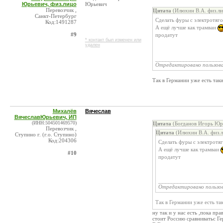
Юрьевич, физ.лицо
Юрьевич
Перевозчик ,
Цитата
(Илюхин В.А. физ.ли
Санкт-Петербург
Сделать фуры с электротяго
Код:1491287
А ещё лучше как трамваи
#9
продатут
* контакт был изменен или
удален
______________________
Отредактировано пользов
Так в Германии уже есть так
Михалёв
Вячеслав
ВячеславЮрьевич, ИП
(ИНН:504501469570)
Цитата
(Богданов Игорь Юрь
Перевозчик ,
Цитата
(Илюхин В.А. физ.л
Ступино г. (г.о. Ступино)
Код:204306
Сделать фуры с электротяг
А ещё лучше как трамваи
#10
продатут
_____________________
Отредактировано пользо
Так в Германии уже есть та
ну так и у нас есть ,пока пр
стоит Россию сравниватьс Г