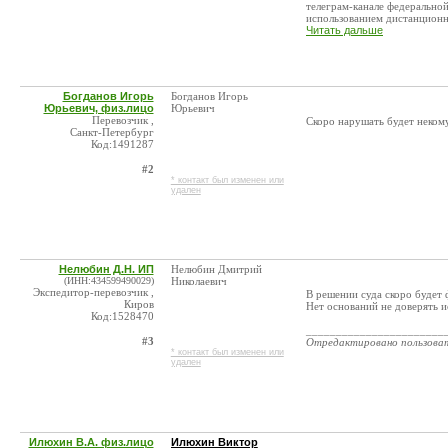
телеграм-канале федерально
использованием дистанционны
Читать дальше
Богданов Игорь
Богданов Игорь
Юрьевич, физ.лицо
Юрьевич
Перевозчик ,
Скоро нарушать будет неком
Санкт-Петербург
Код:1491287
#2
* контакт был изменен или
удален
Нелюбин Д.Н. ИП
Нелюбин Дмитрий
(ИНН:434599490029)
Николаевич
Экспедитор-перевозчик ,
В решении суда скоро будет
Киров
Нет оснований не доверять и
Код:1528470
_______________________
#3
Отредактировано пользова
* контакт был изменен или
удален
Илюхин В.А. физ.лицо
Илюхин Виктор