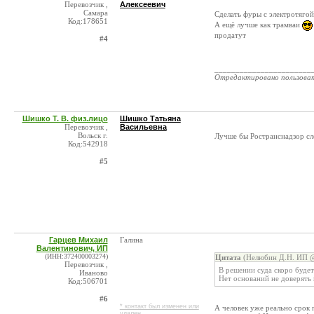
Перевозчик ,
Алексеевич
Самара
Сделать фуры с электротягой
Код:178651
А ещё лучше как трамваи
продатут
#4
_______________________
Отредактировано пользова
Шишко Т. В. физ.лицо
Шишко Татьяна
Перевозчик ,
Васильевна
Вольск г.
Лучше бы Ространснадзор сл
Код:542918
#5
Гарцев Михаил
Галина
Валентинович, ИП
(ИНН:372400003274)
Цитата
(Нелюбин Д.Н. ИП @
Перевозчик ,
В решении суда скоро буде
Иваново
Нет оснований не доверять 
Код:506701
#6
* контакт был изменен или
А человек уже реально срок п
удален