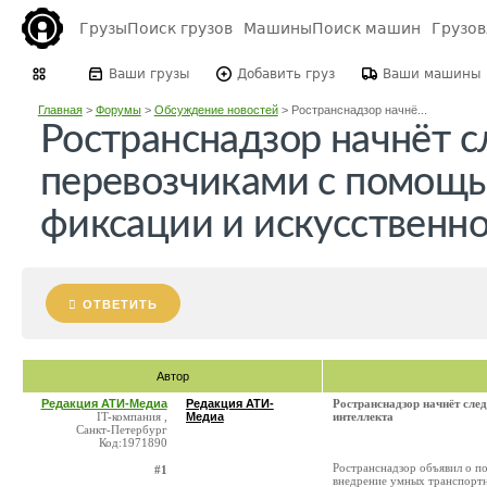
Грузы
Поиск грузов
Машины
Поиск машин
Грузо
Ваши грузы
Добавить груз
Ваши машины
Главная
>
Форумы
>
Обсуждение новостей
>
Ространснадзор начнё...
Ространснадзор начнёт с
перевозчиками с помощ
фиксации и искусственно
ОТВЕТИТЬ
Автор
Редакция АТИ-Медиа
Редакция АТИ-
Ространснадзор начнёт сле
IT-компания ,
Медиа
интеллекта
Санкт-Петербург
Код:1971890
Ространснадзор объявил о по
#1
внедрение умных транспортн