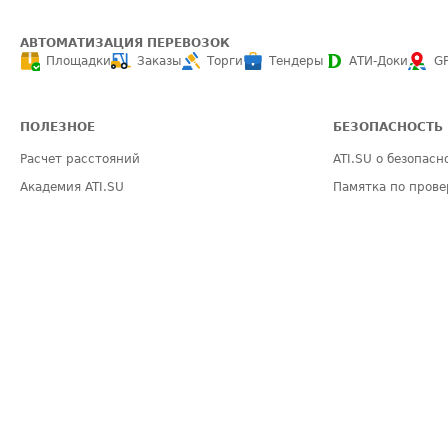
АВТОМАТИЗАЦИЯ ПЕРЕВОЗОК
Площадки
Заказы
Торги
Тендеры
АТИ-Доки
G
ПОЛЕЗНОЕ
БЕЗОПАСНОСТЬ
Расчет расстояний
ATI.SU о безопасн
Академия ATI.SU
Памятка по прове
Звезды ATI.SU на вашем сайте
Светофор+
Индекс ATI.SU FTL РФ
Страхование
Средние ставки
О формировании 
Выгодные направления
ИНФОРМАЦИЯ
ПОМОЩЬ
Блог
Видео по работе с ATI.SU
Эксклюзивные материалы
Полезное по перевозкам
Политика конфиденциальности
Часто задаваемые вопросы (FA