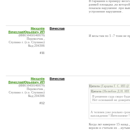
В Гкрмании к примеру весо
рамкой площадка ,на которой
показала нарушение .при выя
устронение нарушения .
Михалёв
Вячеслав
ВячеславЮрьевич, ИП
(ИНН:504501469570)
И весы там по 5 -7 тонн не п
Перевозчик ,
Ступино г. (г.о. Ступино)
Код:204306
#11
Михалёв
Вячеслав
ВячеславЮрьевич, ИП
(ИНН:504501469570)
Цитата
(Гарцева Г. С. ИП @ 
Перевозчик ,
Цитата
(Нелюбин Д.Н. ИП 
Ступино г. (г.о. Ступино)
Код:204306
В решении суда скоро буд
Нет оснований не доверять
#12
А человек уже реально срок 
нахождения ! Интеллллект !
Когда лкт наверное 15 назад 
верили и считали их ...нутым