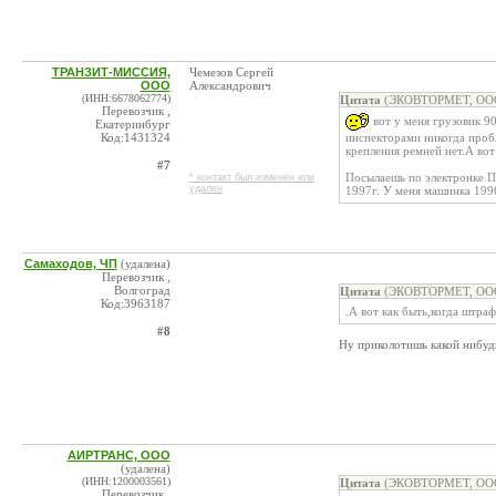
ТРАНЗИТ-МИССИЯ,
Чемезов Сергей
ООО
Александрович
(ИНН:6678062774)
Цитата
(ЭКОВТОРМЕТ, ООО 
Перевозчик ,
вот у меня грузовик 90
Екатеринбург
Код:1431324
инспекторами никогда проб
крепления ремней нет.А вот
#7
Посылаешь по электронке 
* контакт был изменен или
удален
1997г. У меня машинка 199
Самаходов, ЧП
(удалена)
Перевозчик ,
Волгоград
Цитата
(ЭКОВТОРМЕТ, ООО 
Код:3963187
.А вот как быть,когда штра
#8
Ну приколотишь какой нибуд
АИРТРАНС, ООО
(удалена)
(ИНН:1200003561)
Цитата
(ЭКОВТОРМЕТ, ООО 
Перевозчик ,