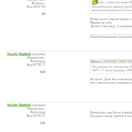
вот у меня грузовик 90
Волжск г.
Код:2952710
инспекторами никогда проб
крепления ремней нет.А вот
#9
Возми кусок черной ткани и 
Накипь на себя
Лично я так езжу,, и останав
_______________________
Отредактировано пользова
Kostin Vladimir
(удалена)
Перевозчик ,
Волгоград
Цитата
(ТРАНЗИТ-МИССИЯ, 
Код:6278272
Посылаешь по электронке 
1997г. У меня машинка 199
#10
Не катит. Дело не в том ког
нет ( местом для установки р
Kostin Vladimir
(удалена)
Перевозчик ,
Волгоград
Интересно, как бы он отмазы
Код:6278272
Посадить куклу одетую в по
#11