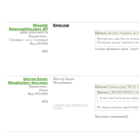
Михалёв
Вячеслав
ВячеславЮрьевич, ИП
(ИНН:504501469570)
Цитата
(Kostin Vladimir @ 2
Перевозчик ,
Интересно, как бы он отмаз
Ступино г. (г.о. Ступино)
Посадить куклу одетую в п
Код:204306
статью пришьют сразу .поро
#12
Шустер Борис
Шустер Борис
Михайлович, физ.лицо
Михайлович
Перевозчик ,
Цитата
(Самаходов, ЧП @ 16
Пенза
Цитата
(ЭКОВТОРМЕТ, ООО
Код:3052969
.А вот как быть,когда шт
#13
* контакт был изменен или
Ну приколотишь какой нибу
удален
Внесение изменений))