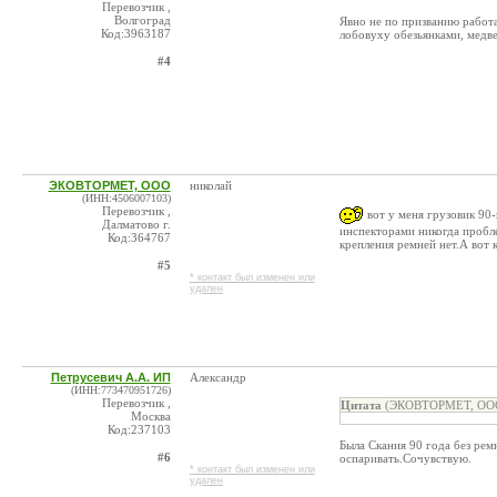
Перевозчик ,
Волгоград
Явно не по призванию работа
Код:3963187
лобовуху обезьянками, медв
#4
ЭКОВТОРМЕТ, ООО
николай
(ИНН:4506007103)
Перевозчик ,
вот у меня грузовик 90-
Далматово г.
инспекторами никогда пробл
Код:364767
крепления ремней нет.А вот 
#5
* контакт был изменен или
удален
Петрусевич А.А. ИП
Александр
(ИНН:773470951726)
Перевозчик ,
Цитата
(ЭКОВТОРМЕТ, ООО 
Москва
Код:237103
Была Скания 90 года без рем
#6
оспаривать.Сочувствую.
* контакт был изменен или
удален