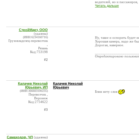
водителей, но и пассажиров, в
Читать дальше
СтройМарт, ООО
(удалена)
(ИНН:6234160716)
Ну, такое и оспорить будет н
Грузовладелец-перевозчик
Хорошая камера, надо же был
,
Дорогая, наверное.
Рязань
Код:753198
_______________________
Отредактировано пользова
#2
Калачев Николай
Калачев Николай
Юрьевич, ИП
Юрьевич
(ИНН:366603100235)
Блин нету слов
Перевозчик ,
Воронеж
Код:2754622
#3
Самаходов, ЧП
(удалена)