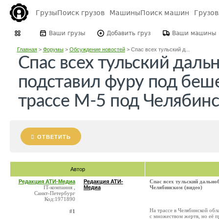
Грузы
Поиск грузов
Машины
Поиск машин
Грузо
Ваши грузы
Добавить груз
Ваши машины
Главная
>
Форумы
>
Обсуждение новостей
>
Спас всех тульский д...
Спас всех тульский дал
подставил фуру под беш
трассе М-5 под Челябинс
ОТВЕТИТЬ
Автор
Редакция АТИ-Медиа
Редакция АТИ-
Спас всех тульский дально
IT-компания ,
Медиа
Челябинском (видео)
Санкт-Петербург
Код:1971890
На трассе в Челябинской обл
#1
с множеством жертв, но её п