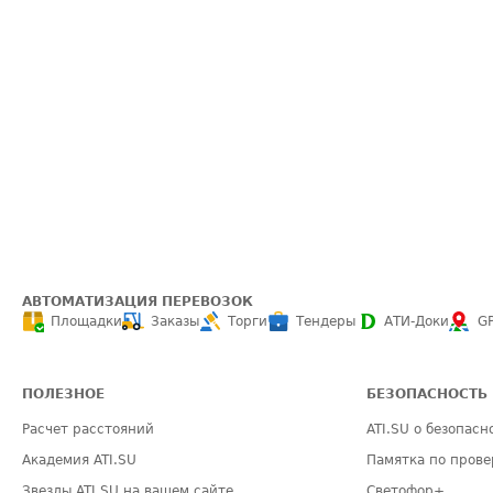
АВТОМАТИЗАЦИЯ ПЕРЕВОЗОК
Площадки
Заказы
Торги
Тендеры
АТИ-Доки
G
ПОЛЕЗНОЕ
БЕЗОПАСНОСТЬ
Расчет расстояний
ATI.SU о безопасн
Академия ATI.SU
Памятка по прове
Звезды ATI.SU на вашем сайте
Светофор+