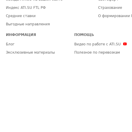
Индекс ATI.SU FTL РФ
Страхование
Средние ставки
О формировании 
Выгодные направления
ИНФОРМАЦИЯ
ПОМОЩЬ
Блог
Видео по работе с ATI.SU
Эксклюзивные материалы
Полезное по перевозкам
Политика конфиденциальности
Часто задаваемые вопросы (FA
Общие положения
Техническая информация
Карта сайта
ЗАДАТЬ ВОПРОС