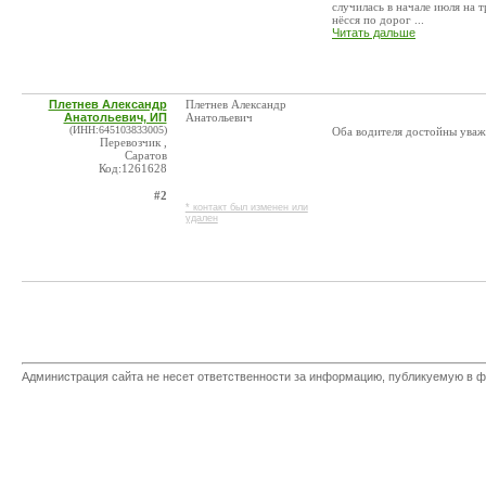
случилась в начале июля на 
нёсся по дорог ...
Читать дальше
Плетнев Александр
Плетнев Александр
Анатольевич, ИП
Анатольевич
(ИНН:645103833005)
Оба водителя достойны уваже
Перевозчик ,
Саратов
Код:1261628
#2
* контакт был изменен или
удален
Администрация сайта не несет ответственности за информацию, публикуемую в ф