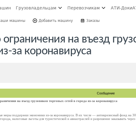
ашин
Грузовладельцам
Перевозчикам
АТИ-Доки
А
Ваши машины
Добавить машину
Заказы
ограничения на въезд груз
из-за коронавируса
Сообщение
аничения на въезд грузовиков торговых сетей в города из-за коронавируса
ые меры поддержки экономики из-за коронавируса. В их числе — антикризисный фонд на 30
 города, налоговые льготы для туристической и авиаотраслей и разрешение заказывать через 