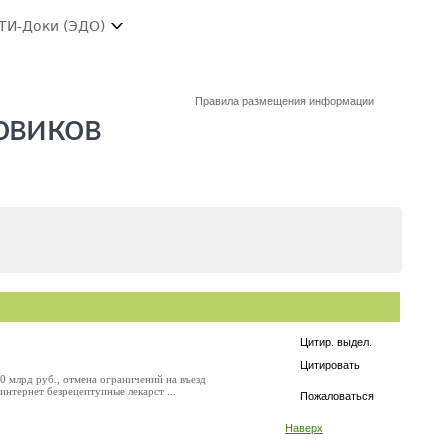
ТИ-Доки (ЭДО)
Правила размещения информации
овиков
Цитир. выдел.
Цитировать
0 млрд руб., отмена ограничений на въезд
интернет безрецептупные лекарст ...
Пожаловаться
Наверх