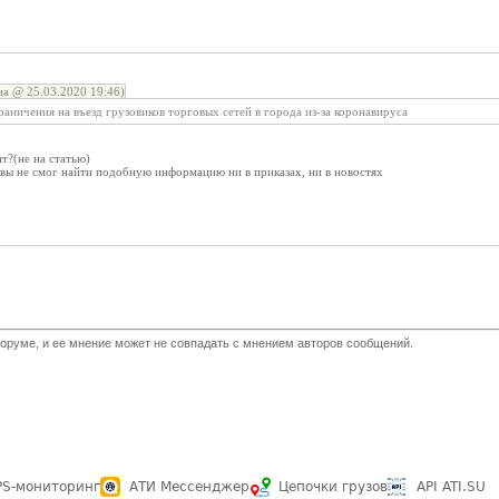
а @ 25.03.2020 19:46)
аничения на въезд грузовиков торговых сетей в города из-за коронавируса
т?(не на статью)
квы не смог найти подобную информацию ни в приказах, ни в новостях
оруме, и ее мнение может не совпадать с мнением авторов сообщений.
PS-мониторинг
АТИ Мессенджер
Цепочки грузов
API ATI.SU