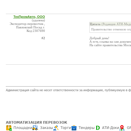
ТехПромАвто, ООО
(удалена)
Экспедитор-перевозчик ,
Цитата
(Редакция АТИ-Меди
Павловский Посад г.
Правительство отменило огр
Код:2307690
#2
Добрый день!
А есть ссылка на сам докумен
На сайте правительства Мос
Администрация сайта не несет ответственности за информацию, публикуемую в ф
АВТОМАТИЗАЦИЯ ПЕРЕВОЗОК
Площадки
Заказы
Торги
Тендеры
АТИ-Доки
G