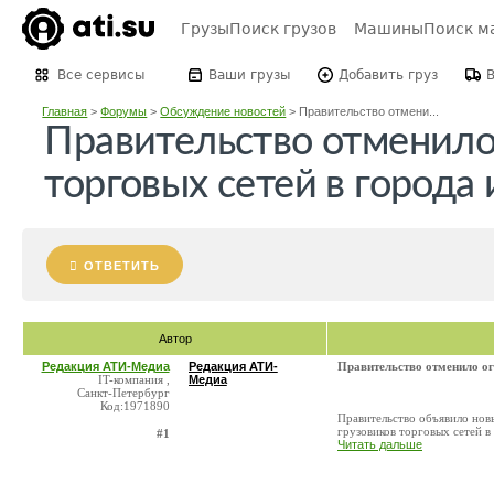
Грузы
Поиск грузов
Машины
Поиск м
Все сервисы
Ваши грузы
Добавить груз
Главная
>
Форумы
>
Обсуждение новостей
>
Правительство отмени...
Правительство отменило 
торговых сетей в города 
ОТВЕТИТЬ
Автор
Редакция АТИ-Медиа
Редакция АТИ-
Правительство отменило огр
IT-компания ,
Медиа
Санкт-Петербург
Код:1971890
Правительство объявило нов
грузовиков торговых сетей в
#1
Читать дальше