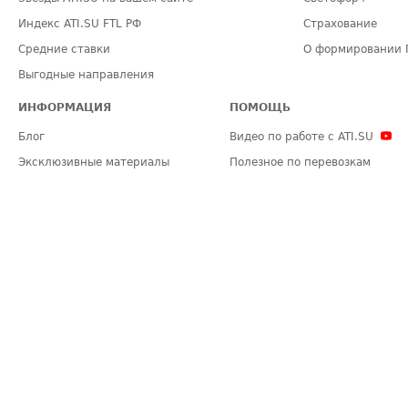
Индекс ATI.SU FTL РФ
Страхование
Средние ставки
О формировании 
Выгодные направления
ИНФОРМАЦИЯ
ПОМОЩЬ
Блог
Видео по работе с ATI.SU
Эксклюзивные материалы
Полезное по перевозкам
Политика конфиденциальности
Часто задаваемые вопросы (FA
Общие положения
Техническая информация
Карта сайта
ЗАДАТЬ ВОПРОС