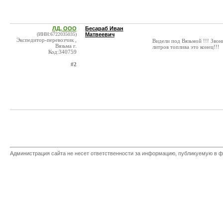
ЛД, ООО
Бесараб Иван
(ИНН:6722035035)
Матвеевич
Экспедитор-перевозчик ,
Видели под Вязьмой !!! Зв
Вязьма г.
литров топлива это конец!!!
Код:340759
#2
Администрация сайта не несет ответственности за информацию, публикуемую в ф