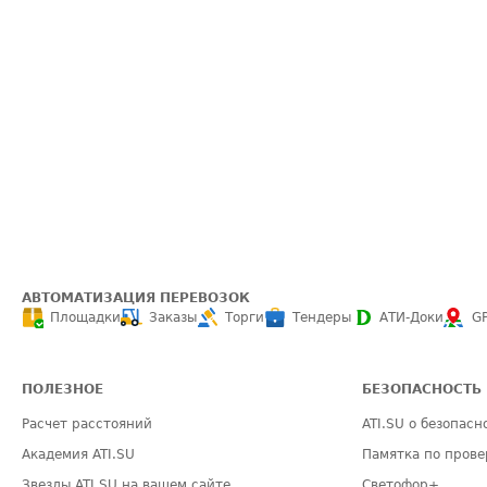
АВТОМАТИЗАЦИЯ ПЕРЕВОЗОК
Площадки
Заказы
Торги
Тендеры
АТИ-Доки
G
ПОЛЕЗНОЕ
БЕЗОПАСНОСТЬ
Расчет расстояний
ATI.SU о безопасн
Академия ATI.SU
Памятка по прове
Звезды ATI.SU на вашем сайте
Светофор+