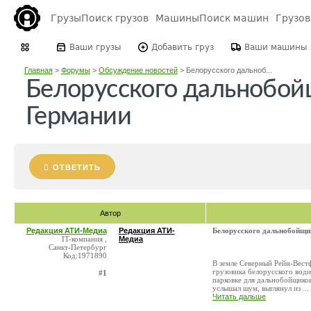
Грузы
Поиск грузов
Машины
Поиск машин
Грузо
Ваши грузы
Добавить груз
Ваши машины
Главная
>
Форумы
>
Обсуждение новостей
>
Белорусского дальноб...
Белорусского дальнобой
Германии
ОТВЕТИТЬ
Автор
Редакция АТИ-Медиа
Редакция АТИ-
Белорусского дальнобойщи
IT-компания ,
Медиа
Санкт-Петербург
Код:1971890
В земле Северный Рейн-Вест
грузовика белорусского води
#1
парковке для дальнобойщико
услышал шум, выглянул из ...
Читать дальше