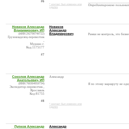
#6
_______________________
* контакт был изменен или
Отредактировано пользова
удален
Новиков Александр
Новиков
Владимирович, ИП
Александр
(ИНН:292700749722)
Владимирович
Рамки не контроль, это бизнес
Грузовладелец-перевозчик
,
Мурино г.
Код:1175177
#7
Соколов Александр
Александр
Анатольевич, ИП
(ИНН:760304959734)
Я по этому маршруту не одну
Экспедитор-перевозчик ,
Ярославль
Код:81755
#8
* контакт был изменен или
удален
Пупков Александр
Александр