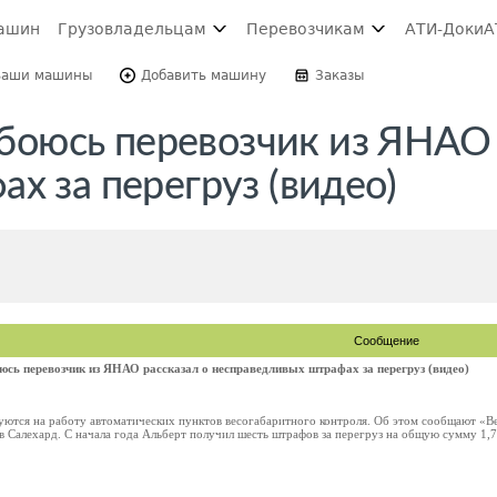
ашин
Грузовладельцам
Перевозчикам
АТИ-Доки
А
Ваши машины
Добавить машину
Заказы
о боюсь перевозчик из ЯНАО
х за перегруз (видео)
Сообщение
оюсь перевозчик из ЯНАО рассказал о несправедливых штрафах за перегруз (видео)
тся на работу автоматических пунктов весогабаритного контроля. Об этом сообщают «Вест
в Салехард. С начала года Альберт получил шесть штрафов за перегруз на общую сумму 1,7 