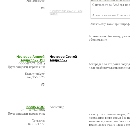
Код:2666949
С начала года Альберт по
#4
* контакт был изменен или
удален
А все остальные? Или там 
Знакомому тоже три штрафа 
К сожалению бестолку, увы п
обоснование.
Нестеров Андрей
Нестеров Сергей
Андреевич, ИП
Андреевич
(ИНН:667477112051)
Беспредел со стороны госуда
Грузовладелец-перевозчик
ходе разбирательств выяснил
,
Екатеринбург
Код:2555525
#5
Взлёт, ООО
Александр
(ИНН:6321463918)
Грузовладелец-перевозчик
в авагусте прилетел штраф 2
,
проходили в это время без п
Тольятти
машины прошли пол России а
Код:171777
транснадзор транс надзор мо