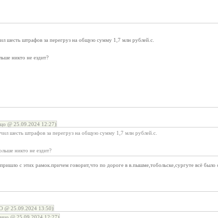
ил шесть штрафов за перегруз на общую сумму 1,7 млн рублей.с.
льше никто не ездит?
цо @ 25.09.2024 12:27)
чил шесть штрафов за перегруз на общую сумму 1,7 млн рублей.с.
ольше никто не ездит?
ришло с этих рамок.причем говорит,что по дороге в в.пышме,тобольске,сургуте всё было 
@ 25.09.2024 13:50)
ицо @ 25.09.2024 12:27)