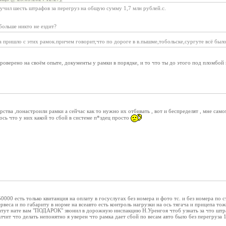
лучил шесть штрафов за перегруз на общую сумму 1,7 млн рублей.с.
больше никто не ездит?
пришло с этих рамок.причем говорит,что по дороге в в.пышме,тобольске,сургуте всё было
роверено на своём опыте, документы у рамки в порядке, и то что ты до этого под пломбой
рства ,понастроили рамки а сейчас как то нужно их отбивать , вот и беспределят , мне само
ось что у них какой то сбой в системе п*здец просто
50000 есть только квитанция на оплату в госуслугах без номера и фото тс. и без номера по
ервеса и по габариту в норме на всеавто есть контроль нагрузки на ось тягача и прицепа т
тут нате вам "ПОДАРОК" звонил в дорожную инспакцию Н.Уренгоя чтоб узнать за что штраф
лчит что делать непонятно я уверен что рамка дает сбой по весам авто было без перегруза 