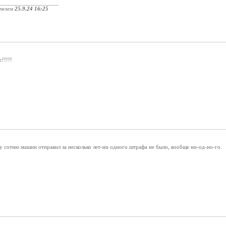
____________________
телем
25.9.24 16:25
!!!!!
 сотню машин отправил за несколько лет-ни одного штрафа не было, вообще ни-од-но-го.