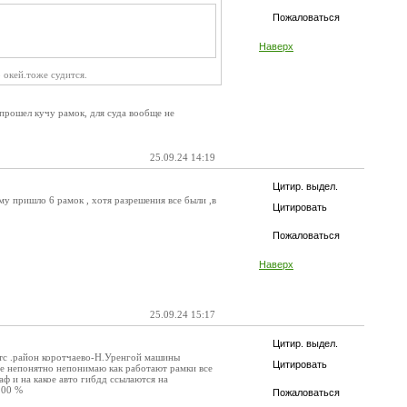
Пожаловаться
Наверх
 окей.тоже судится.
 прошел кучу рамок, для суда вообще не
25.09.24 14:19
Цитир. выдел.
му пришло 6 рамок , хотя разрешения все были ,в
Цитировать
Пожаловаться
Наверх
25.09.24 15:17
Цитир. выдел.
 стс .район коротчаево-Н.Уренгой машины
Цитировать
оже непонятно непонимаю как работают рамки все
 и на какое авто гибдд ссылаются на
100 %
Пожаловаться