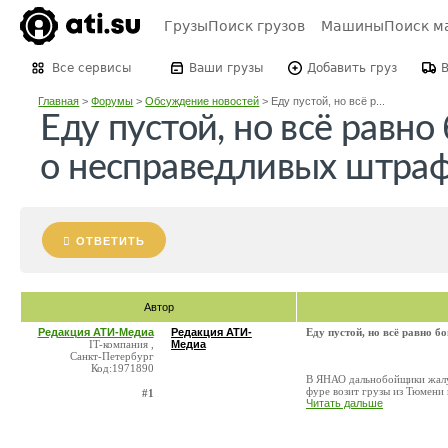
Грузы
Поиск грузов
Машины
Поиск м
Все сервисы
Ваши грузы
Добавить груз
Главная
>
Форумы
>
Обсуждение новостей
>
Еду пустой, но всё р...
Еду пустой, но всё равн
о несправедливых штрафа
ОТВЕТИТЬ
Автор
Редакция АТИ-Медиа
Редакция АТИ-
Еду пустой, но всё равно б
IT-компания ,
Медиа
Санкт-Петербург
Код:1971890
В ЯНАО дальнобойщики жалую
фуре возит грузы из Тюмени 
#1
Читать дальше