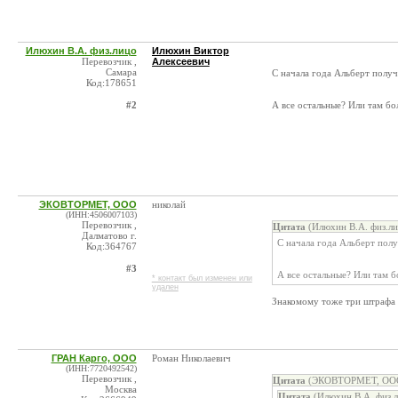
Илюхин В.А. физ.лицо
Илюхин Виктор
Перевозчик ,
Алексеевич
Самара
С начала года Альберт получ
Код:178651
#2
А все остальные? Или там бо
ЭКОВТОРМЕТ, ООО
николай
(ИНН:4506007103)
Перевозчик ,
Цитата
(Илюхин В.А. физ.ли
Далматово г.
С начала года Альберт полу
Код:364767
#3
А все остальные? Или там б
* контакт был изменен или
удален
Знакомому тоже три штрафа п
ГРАН Карго, ООО
Роман Николаевич
(ИНН:7720492542)
Перевозчик ,
Цитата
(ЭКОВТОРМЕТ, ООО 
Москва
Цитата
(Илюхин В.А. физ.л