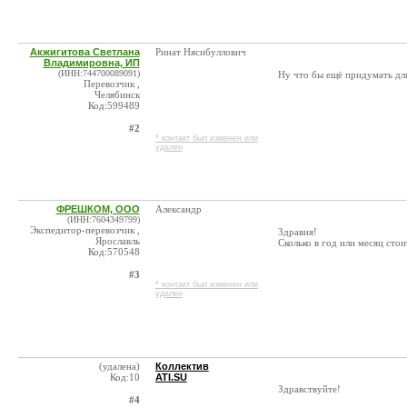
Акжигитова Светлана
Ринат Нясибуллович
Владимировна, ИП
(ИНН:744700089091)
Ну что бы ещё придумать д
Перевозчик ,
Челябинск
Код:599489
#2
* контакт был изменен или
удален
ФРЕШКОМ, ООО
Александр
(ИНН:7604349799)
Экспедитор-перевозчик ,
Здравия!
Ярославль
Сколько в год или месяц ст
Код:570548
#3
* контакт был изменен или
удален
(удалена)
Коллектив
Код:10
ATI.SU
Здравствуйте!
#4