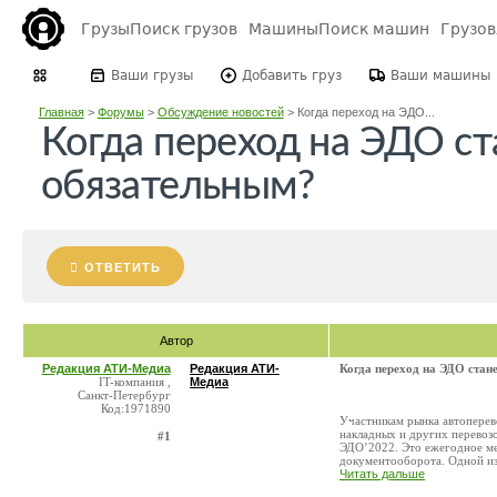
Грузы
Поиск грузов
Машины
Поиск машин
Грузо
Ваши грузы
Добавить груз
Ваши машины
Главная
>
Форумы
>
Обсуждение новостей
>
Когда переход на ЭДО...
Когда переход на ЭДО ст
обязательным?
ОТВЕТИТЬ
Автор
Редакция АТИ-Медиа
Редакция АТИ-
Когда переход на ЭДО стан
IT-компания ,
Медиа
Санкт-Петербург
Код:1971890
Участникам рынка автоперев
накладных и других перевоз
#1
ЭДО’2022. Это ежегодное м
документооборота. Одной из 
Читать дальше