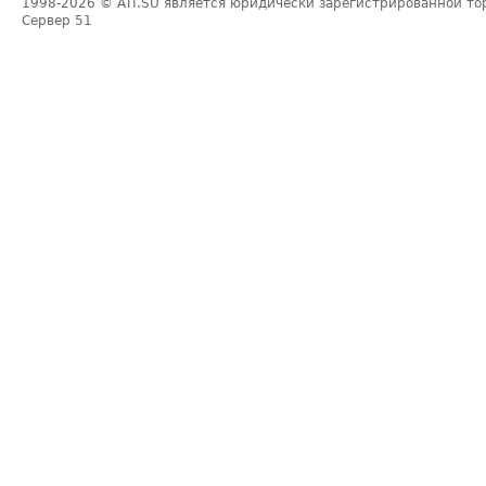
1998-2026
© ATI.SU является юридически зарегистрированной то
Сервер
51