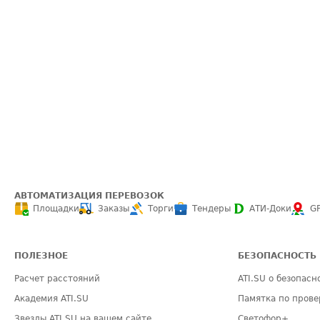
АВТОМАТИЗАЦИЯ ПЕРЕВОЗОК
Площадки
Заказы
Торги
Тендеры
АТИ-Доки
G
ПОЛЕЗНОЕ
БЕЗОПАСНОСТЬ
Расчет расстояний
ATI.SU о безопасн
Академия ATI.SU
Памятка по прове
Звезды ATI.SU на вашем сайте
Светофор+