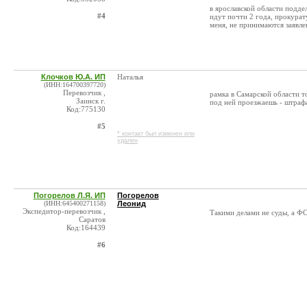
в ярославской области подде
#4
идут почти 2 года, прокурат
меня, не принимаются заявле
Клочков Ю.А. ИП
Наталья
(ИНН:164700397720)
Перевозчик ,
рамка в Самарской области т
Заинск г.
под ней проезжаешь - штрафа
Код:775130
#5
* контакт был изменен или
удален
Погорелов Л.Я. ИП
Погорелов
(ИНН:645400271158)
Леонид
Экспедитор-перевозчик ,
Такими делами не суды, а ФС
Саратов
Код:164439
#6