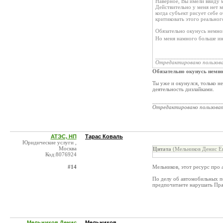
Наверное, Вы имели ввиду 
Действительно у меня нет м
когда субъект рисует себе 
критиковать этого реальног
Обязательно окунусь немно
Но меня намного больше ин
______________________
Отредактировано пользов
Обязательно окунусь немно
Ты уже и окунулся, только н
деятельность дизлайками.
_______________________
Отредактировано пользова
АТЭС, НП
Тарас Коваль
Юридические услуги ,
Москва
Цитата
(Мельников Денис Ев
Код:8076924
#14
Мельников, этот ресурс про 
По делу об автомобильных пе
предпочитаете нарушать Пр
Мельников Денис
Мельников