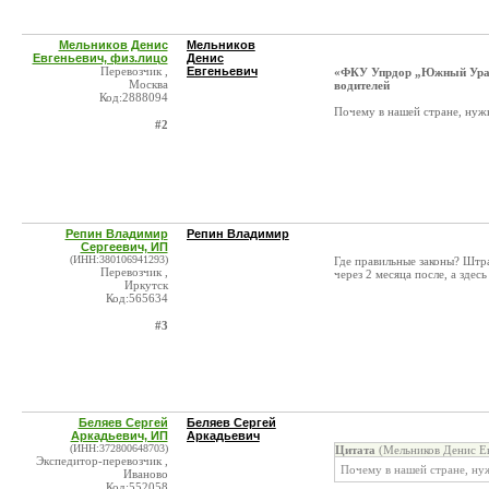
Мельников Денис
Мельников
Евгеньевич, физ.лицо
Денис
Перевозчик ,
Евгеньевич
«ФКУ Упрдор „Южный Урал“
Москва
водителей
Код:2888094
Почему в нашей стране, нуж
#2
Репин Владимир
Репин Владимир
Сергеевич, ИП
(ИНН:380106941293)
Где правильные законы? Штра
Перевозчик ,
через 2 месяца после, а здесь
Иркутск
Код:565634
#3
Беляев Сергей
Беляев Сергей
Аркадьевич, ИП
Аркадьевич
(ИНН:372800648703)
Цитата
(Мельников Денис Ев
Экспедитор-перевозчик ,
Почему в нашей стране, ну
Иваново
Код:552058