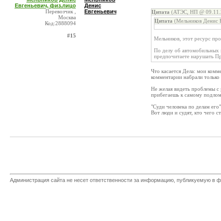
Евгеньевич, физ.лицо
Денис
Перевозчик ,
Евгеньевич
Цитата
(АТЭС, НП @ 09.11.
Москва
Цитата
(Мельников Денис Е
Код:2888094
#15
Мельников, этот ресурс пр
По делу об автомобильных п
предпочитаете нарушать П
Что касается Дела: мои комм
комментарии набрали только 
Не желая видеть проблемы с 
прибегаешь к самому подлом
"Суди человека по делам его"
Вот люди и судят, кто чего ст
Администрация сайта не несет ответственности за информацию, публикуемую в ф