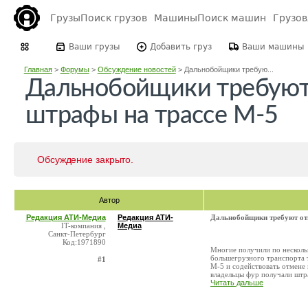
Грузы
Поиск грузов
Машины
Поиск машин
Грузо
Ваши грузы
Добавить груз
Ваши машины
Главная
>
Форумы
>
Обсуждение новостей
>
Дальнобойщики требую...
Дальнобойщики требуют
штрафы на трассе М-5
Обсуждение закрыто.
Автор
Редакция АТИ-Медиа
Редакция АТИ-
Дальнобойщики требуют от
IT-компания ,
Медиа
Санкт-Петербург
Код:1971890
Многие получили по несколь
большегрузного транспорта 
#1
М-5 и содействовать отмене 
владельцы фур получали штра
Читать дальше