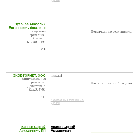
удален
Лупанов Анатолий
Евгеньевич, физ.лицо
(удалена)
Покричали, по возмущались,
Перевозчик ,
Кстово г.
Код:8096494
#10
ЭКОВТОРМЕТ, ООО
николай
(ИНН:4506007103)
Перевозчик ,
Никто не отменит.И надо по
Далматово г.
Код:364767
#11
* контакт был изменен или
удален
Беляев Сергей
Беляев Сергей
Аркадьевич, ИП
Аркадьевич