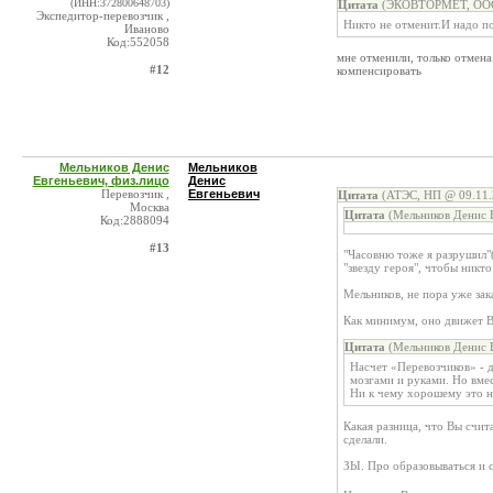
(ИНН:372800648703)
Цитата
(ЭКОВТОРМЕТ, ООО 
Экспедитор-перевозчик ,
Никто не отменит.И надо п
Иваново
Код:552058
мне отменили, только отмена
#12
компенсировать
Мельников Денис
Мельников
Евгеньевич, физ.лицо
Денис
Перевозчик ,
Евгеньевич
Цитата
(АТЭС, НП @ 09.11.
Москва
Цитата
(Мельников Денис Е
Код:2888094
#13
"Часовню тоже я разрушил"(
"звезду героя", чтобы никто
Мельников, не пора уже зак
Как минимум, оно движет В
Цитата
(Мельников Денис Е
Насчет «Перевозчиков» - 
мозгами и руками. Но вмес
Ни к чему хорошему это н
Какая разница, что Вы счит
сделали.
ЗЫ. Про образовываться и 