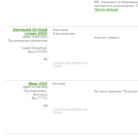
РФ, отказались останавливат
находится в полуприцепах. По
Читать дальше
Okeystudio ltd (Окей
Анастасия
студия, ООО)
Александровна
(ИНН:7839075602)
в росии отмажут
Грузовладелец-перевозчик
,
Санкт-Петербург
Код:1112595
#2
* контакт был изменен или
удален
Мика, ООО
Евгений
(ИНН:3123467866)
Грузовладелец ,
На тенте написано "Белсотра
Белгород
Код:77731
#3
* контакт был изменен или
удален