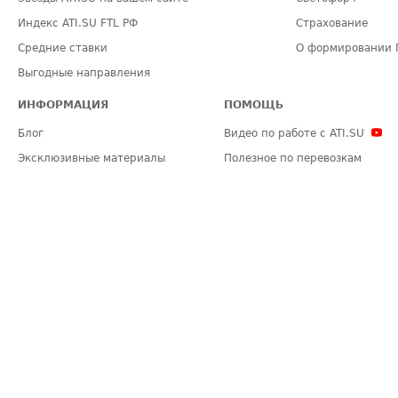
Индекс ATI.SU FTL РФ
Страхование
Средние ставки
О формировании 
Выгодные направления
ИНФОРМАЦИЯ
ПОМОЩЬ
Блог
Видео по работе с ATI.SU
Эксклюзивные материалы
Полезное по перевозкам
Политика конфиденциальности
Часто задаваемые вопросы (FA
Общие положения
Техническая информация
Карта сайта
ЗАДАТЬ ВОПРОС