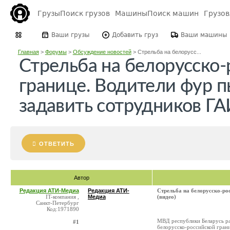
Грузы
Поиск грузов
Машины
Поиск машин
Грузо
Ваши грузы
Добавить груз
Ваши машины
Главная
>
Форумы
>
Обсуждение новостей
>
Стрельба на белорусс...
Стрельба на белорусско-
границе. Водители фур 
задавить сотрудников ГА
ОТВЕТИТЬ
Автор
Редакция АТИ-Медиа
Редакция АТИ-
Стрельба на белорусско-ро
IT-компания ,
Медиа
(видео)
Санкт-Петербург
Код:1971890
МВД республики Беларусь р
#1
белорусско-российской грани