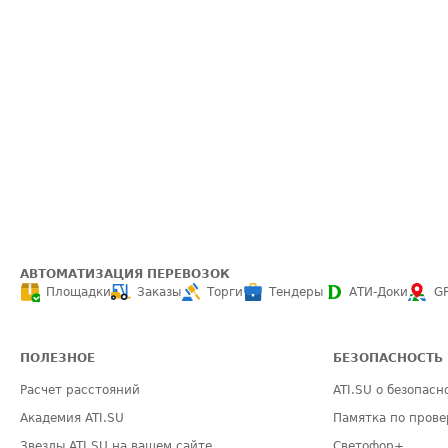
АВТОМАТИЗАЦИЯ ПЕРЕВОЗОК
Площадки
Заказы
Торги
Тендеры
АТИ-Доки
G
ПОЛЕЗНОЕ
БЕЗОПАСНОСТЬ
Расчет расстояний
ATI.SU о безопасн
Академия ATI.SU
Памятка по прове
Звезды ATI.SU на вашем сайте
Светофор+