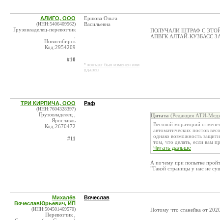
АЛИГО, ООО
Ершова Ольга
(ИНН:5406409562)
Васильевна
Грузовладелец-перевозчик
ПОЛУЧАЛИ ШТРАФ С ЭТО
,
АПВГК АЛТАЙ-КУЗБАСС З
Новосибирск
Код:2954209
#10
* контакт был изменен или
удален
ТРИ КИРПИЧА, ООО
Раф
(ИНН:7604328397)
Грузовладелец ,
Цитата
(Редакция АТИ-Меди
Ярославль
Весовой мораторий отменён
Код:2670472
автоматических постов весо
однако возможность защити
#11
том, что делать, если вам пр
Читать дальше
А почему при попытке пройти
"Такой страницы у нас не су
Михалёв
Вячеслав
ВячеславЮрьевич, ИП
(ИНН:504501469570)
Потому что станейка от 2020 
Перевозчик ,