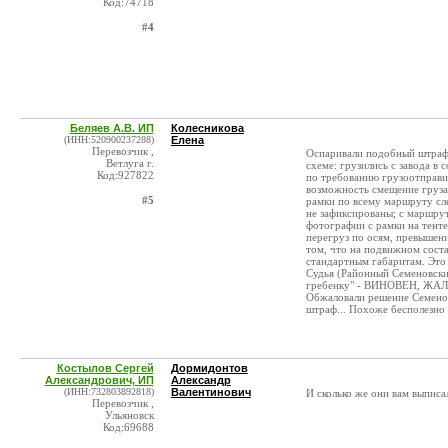
Код:74718
#4
Беляев А.В. ИП
Колесникова
(ИНН:520900237288)
Елена
Перевозчик ,
Оспаривали подобный штраф 
Ветлуга г.
схеме: грузились с завода в 
Код:927822
по требованию грузоотправи
возможность смещение груза
#5
рамки по всему маршруту сле
не зафиксированы; с маршрут
фотографии с рамки на тенте
перегруз по осям, превышени
том, что на подвижном сост
стандартным габаритам. Это 
Судья (Районный Семеновский
гребенку" - ВИНОВЕН, 
Обжаловали решение Семеновс
штраф... Похоже бесполезно 
Костылов Сергей
Дормидонтов
Александрович, ИП
Александр
(ИНН:732803892818)
Валентинович
И сколько же они вам выписа
Перевозчик ,
Ульяновск
Код:69688