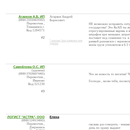
Агарков А.Б. ИП
Агарков Андрей
(ИНН:233504629302)
Борисович
Перевозчик ,
НЕ возможно исправить ситу
Тимашевск г.
государства! Это КоАП ты л
Код:1284571
отрегулированные вкривь и 
штрафов при меньших затрата
#2
поставит под сомнение т.к
* контакт был изменен или
рамкой разошелся с зерновоз
удален
моем грузе утеплителя в 6.5 
Самойлова О.С. ИП
(удалена)
(ИНН:370266074405)
Что не новость то негатив! Ч
Перевозчик ,
Иваново
Господи , молю тебя, посмот
Код:321230
#3
ЛОГИСТ "АСТРА", ООО
Елена
(ИНН:5249134065)
Перевозчик ,
сколько раз говорить - никак
Дзержинск
день по храму выдают