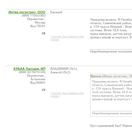
Интра логистикс, ООО
Евгений
(ИНН:7733615382)
Перевозчик ,
Уважаемы коллеги. В Октябр
Москва
область, Семеновский район,
Код:78291
р -159 трасса Нижний - Нов
системы. Везли 18,8 тонн,
#8
перед выездом, датчик нагру
* контакт был изменен или
пришел штраф за перегруз. В
удален
_______________________
Отредактировано пользова
КУБАА Лассаад, ИП
ВЛАДИМИР (№1),
(ИНН:301700791100)
Алексей (№2)
Перевозчик ,
Цитата
(Интра логистикс, О
Астрахань
Уважаемы коллеги. В Октяб
Код:86665
область, Семеновский район
р -159 трасса Нижний - Но
#9
этой системы. Везли 18,8 то
* контакт был изменен или
перед выездом, датчик нагр
удален
пришел штраф за перегруз. 
______________________
Отредактировано пользов
Груз одинаковый был? Равно