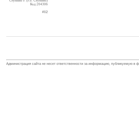
Ступино г. (г.о. Ступино)
Код:204306
#12
Администрация сайта не несет ответственности за информацию, публикуемую в ф