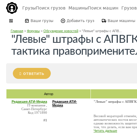
Грузы
Поиск грузов
Машины
Поиск машин
Грузо
Ваши грузы
Добавить груз
Ваши машины
Главная
>
Форумы
>
Обсуждение новостей
>
"Левые" штрафы с АПВ...
"Левые" штрафы с АПВГК.
тактика правопримените
ОТВЕТИТЬ
Автор
Редакция АТИ-Медиа
Редакция АТИ-
"Левые" штрафы с АПВГК. 
IT-компания ,
Медиа
Санкт-Петербург
Код:1971890
Весовой мораторий отменён,
автоматических постов весог
#1
однако возможность защитить
том, что делать, если вам при
Читать дальше