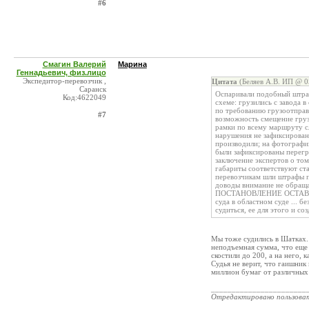
#6
Смагин Валерий
Марина
Геннадьевич, физ.лицо
Экспедитор-перевозчик ,
Цитата
(Беляев А.В. ИП @ 0
Саранск
Оспаривали подобный штраф
Код:4622049
схеме: грузились с завода 
по требованию грузоотправ
#7
возможность смещение груз
рамки по всему маршруту сл
нарушения не зафиксированы
производили; на фотографии
были зафиксированы перегр
заключение экспертов о том
габариты соответствуют ста
перевозчикам шли штрафы п
доводы внимание не обра
ПОСТАНОВЛЕНИЕ ОСТАВИТЬ
суда в областном суде ... б
судиться, ее для этого и 
Мы тоже судились в Шатках.
неподъемная сумма, что еще
скостили до 200, а на него, 
Судья не верит, что гаишник
миллион бумаг от различных 
_______________________
Отредактировано пользова