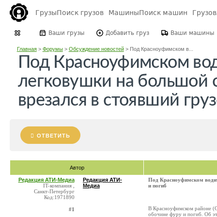
Грузы
Поиск грузов
Машины
Поиск машин
Грузо
Ваши грузы
Добавить груз
Ваши машины
Главная
>
Форумы
>
Обсуждение новостей
>
Под Красноуфимском в...
Под Красноуфимском во
легковушки на большой 
врезался в стоявший груз
ОТВЕТИТЬ
Автор
Редакция АТИ-Медиа
Редакция АТИ-
Под Красноуфимском водите
IT-компания ,
Медиа
и погиб
Санкт-Петербург
Код:1971890
В Красноуфимском районе (Св
#1
обочине фуру и погиб. Об э