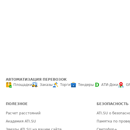
АВТОМАТИЗАЦИЯ ПЕРЕВОЗОК
Площадки
Заказы
Торги
Тендеры
АТИ-Доки
G
ПОЛЕЗНОЕ
БЕЗОПАСНОСТЬ
Расчет расстояний
ATI.SU о безопасн
Академия ATI.SU
Памятка по прове
Звезды ATI.SU на вашем сайте
Светофор+