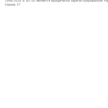
1998-2026
© ATI.SU является юридически зарегистрированной то
Сервер
57