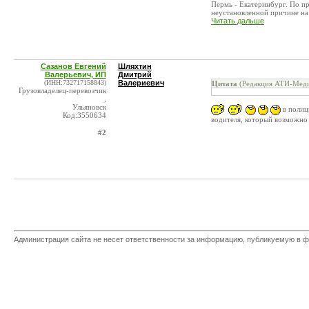
Пермь - Екатеринбург. По п
неустановленной причине на 
Читать дальше
Сазанов Евгений
Шляхтин
Валерьевич, ИП
Дмитрий
(ИНН:732717158843)
Валериевич
Цитата
(Редакция АТИ-Меди
Грузовладелец-перевозчик
,
Ульяновск
в полици
Код:3550634
водителя, который возможно 
#2
Администрация сайта не несет ответственности за информацию, публикуемую в ф