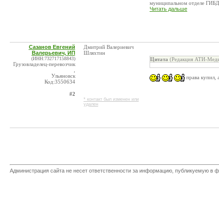
муниципальном отделе ГИБДД
Читать дальше
Сазанов Евгений
Дмитрий Валериевич
Валерьевич, ИП
Шляхтин
(ИНН:732717158843)
Цитата
(Редакция АТИ-Меди
Грузовладелец-перевозчик
,
Ульяновск
права купил, а
Код:3550634
#2
* контакт был изменен или
удален
Администрация сайта не несет ответственности за информацию, публикуемую в ф