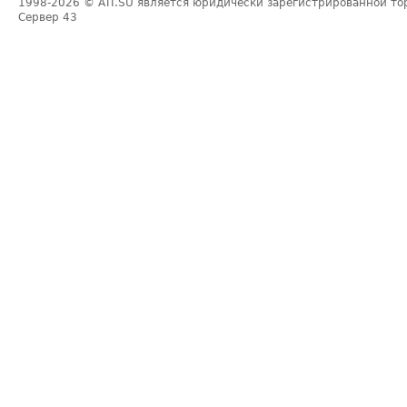
1998-2026
© ATI.SU является юридически зарегистрированной то
Сервер
43