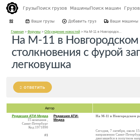
Грузы
Поиск грузов
Машины
Поиск машин
Грузо
Ваши грузы
Добавить груз
Ваши машины
Главная
>
Форумы
>
Обсуждение новостей
>
На М-11 в Новгородск...
На М-11 в Новгородском
столкновения с фурой за
легковушка
ОТВЕТИТЬ
Автор
Редакция АТИ-Медиа
Редакция АТИ-
На М-11 в Новгородском ра
IT-компания ,
Медиа
Санкт-Петербург
Код:1971890
Сегодня, 7 октября, около 1
направлении Санкт-Петербург
#1
двигавшейся в попутном напр