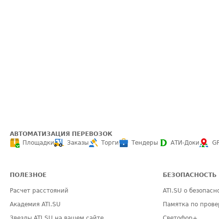
АВТОМАТИЗАЦИЯ ПЕРЕВОЗОК
Площадки
Заказы
Торги
Тендеры
АТИ-Доки
G
ПОЛЕЗНОЕ
БЕЗОПАСНОСТЬ
Расчет расстояний
ATI.SU о безопасн
Академия ATI.SU
Памятка по прове
Звезды ATI.SU на вашем сайте
Светофор+