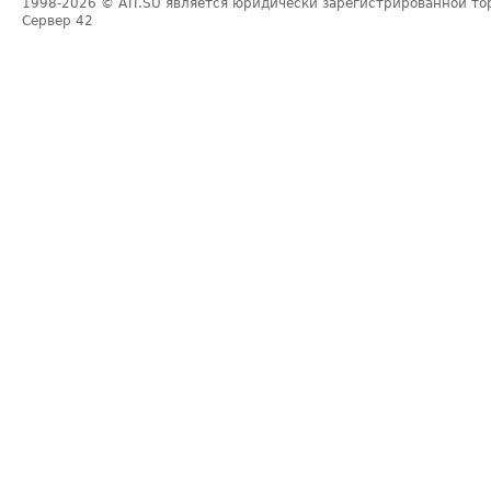
1998-2026
© ATI.SU является юридически зарегистрированной то
Сервер
42