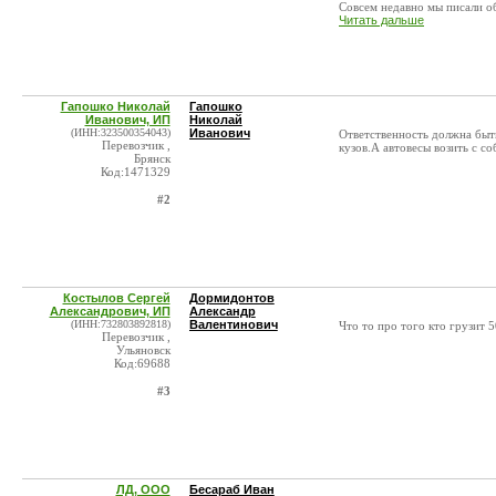
Совсем недавно мы писали об 
Читать дальше
Гапошко Николай
Гапошко
Иванович, ИП
Николай
(ИНН:323500354043)
Иванович
Ответственность должна быть 
Перевозчик ,
кузов.А автовесы возить с с
Брянск
Код:1471329
#2
Костылов Сергей
Дормидонтов
Александрович, ИП
Александр
(ИНН:732803892818)
Валентинович
Что то про того кто грузит 
Перевозчик ,
Ульяновск
Код:69688
#3
ЛД, ООО
Бесараб Иван