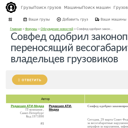
Грузы
Поиск грузов
Машины
Поиск машин
Грузо
Ваши грузы
Добавить груз
Ваши машины
Главная
>
Форумы
>
Обсуждение новостей
>
Совфед одобрил закон...
Совфед одобрил законоп
переносящий весогабар
владельцев грузовиков
ОТВЕТИТЬ
Автор
Редакция АТИ-Медиа
Редакция АТИ-
Совфед одобрил законопрое
IT-компания ,
Медиа
Санкт-Петербург
Код:1971890
Сегодня, 29 марта Совет Фе
за весогабаритные нарушени
#1
штрафов за нарушения, зафи