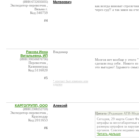
(ИНН:6722035035)
Матвеевич
Экспедитор-перевозчик ,
как всегда виноват стрелочн
Вязьма г.
через суд!! а так закон на оч
Код:340759
#4
Ракова Инна
Владимир
Витальевна, ИП
(ИНН:390506876736)
Мозгов нет вообще у этого "
Перевозчик ,
сделали под себя . Никого из
Калининград
это выгодно! Здравого смысла
Код:5116020
#5
* контакт был изменен или
удален
КАРГОГРУПП, ООО
Алексей
(ИНН:2308252759)
Экспедитор-перевозчик ,
Цитата
(Редакция АТИ-Меди
Краснодар
Сегодня, 29 марта Совет Ф
Код:2011653
штрафы за весогабаритные 
размеры штрафов за наруш
#6
органов. Совсем недавно мы
Читать дальше