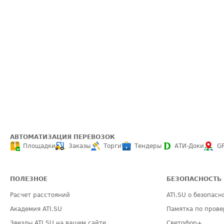
АВТОМАТИЗАЦИЯ ПЕРЕВОЗОК
Площадки
Заказы
Торги
Тендеры
АТИ-Доки
G
ПОЛЕЗНОЕ
БЕЗОПАСНОСТЬ
Расчет расстояний
ATI.SU о безопасн
Академия ATI.SU
Памятка по прове
Звезды ATI.SU на вашем сайте
Светофор+