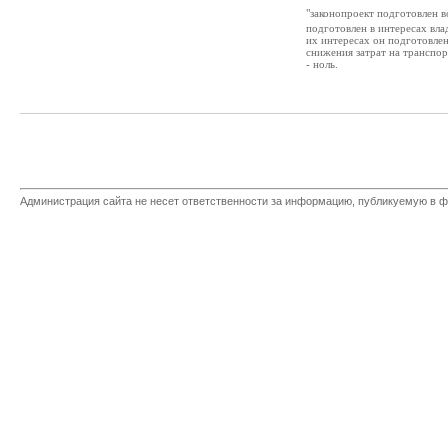
"законопроект подготовлен 
подготовлен в интересах вла
их интересах он подготовлен.
снижения затрат на транспор
- ноль.
Администрация сайта не несет ответственности за информацию, публикуемую в ф