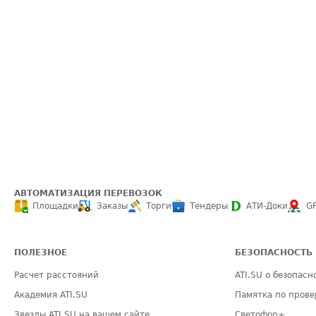
АВТОМАТИЗАЦИЯ ПЕРЕВОЗОК
Площадки
Заказы
Торги
Тендеры
АТИ-Доки
G
ПОЛЕЗНОЕ
БЕЗОПАСНОСТЬ
Расчет расстояний
ATI.SU о безопасн
Академия ATI.SU
Памятка по прове
Звезды ATI.SU на вашем сайте
Светофор+