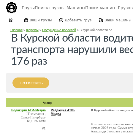
Грузы
Поиск грузов
Машины
Поиск машин
Грузо
Ваши грузы
Добавить груз
Ваши машины
Главная
>
Форумы
>
Обсуждение новостей
>
В Курской области во...
В Курской области водит
транспорта нарушили ве
176 раз
ОТВЕТИТЬ
Автор
Редакция АТИ-Медиа
Редакция АТИ-
В Курской области водител
IT-компания ,
Медиа
Санкт-Петербург
Код:1971890
Комплексы автоматического 
начала 2026 года. Сумма штр
#1
Александр Замараев рассказа