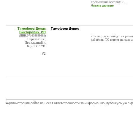
превышение весовых и ...
Читать дальше
Тимофеев Денис
Тимофеев Денис
Викторович, ИП
(ИНН:071605658698)
75млн.р. все пойдут на ремо
Перевозчик ,
габариты ТС влияет на разр
Прохладный г.
Код:1393291
#2
Администрация сайта не несет ответственности за информацию, публикуемую в ф