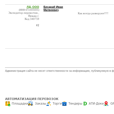
ЛД, ООО
Бесараб Иван
(ИНН:6722035035)
Матвеевич
Экспедитор-перевозчик ,
Как всегда разворуют!!!!
Вязьма г.
Код:340759
#2
Администрация сайта не несет ответственности за информацию, публикуемую в ф
АВТОМАТИЗАЦИЯ ПЕРЕВОЗОК
Площадки
Заказы
Торги
Тендеры
АТИ-Доки
G