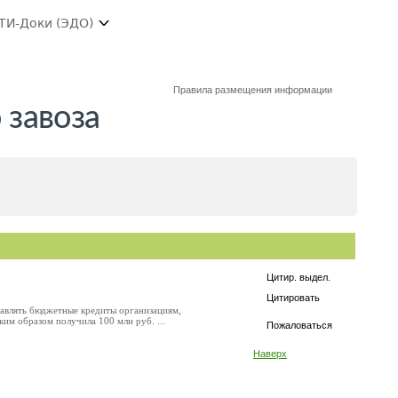
ТИ-Доки (ЭДО)
Правила размещения информации
 завоза
Цитир. выдел.
Цитировать
тавлять бюджетные кредиты организациям,
им образом получила 100 млн руб. ...
Пожаловаться
Наверх