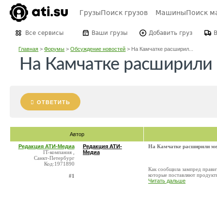
Грузы
Поиск грузов
Машины
Поиск м
Все сервисы
Ваши грузы
Добавить груз
Главная
>
Форумы
>
Обсуждение новостей
>
На Камчатке расширил...
На Камчатке расширили 
ОТВЕТИТЬ
Автор
Редакция АТИ-Медиа
Редакция АТИ-
На Камчатке расширили ме
IT-компания ,
Медиа
Санкт-Петербург
Код:1971890
Как сообщила зампред правит
которые поставляют продукты
#1
Читать дальше