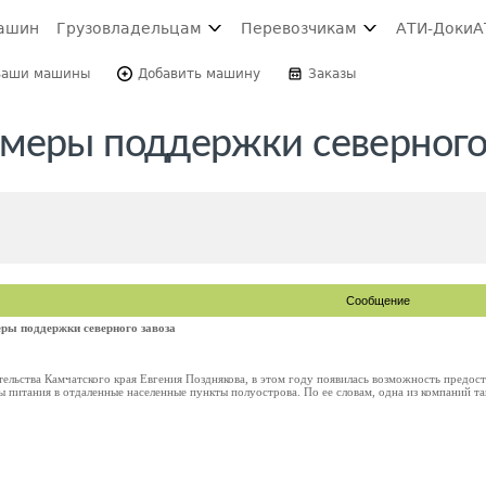
ашин
Грузовладельцам
Перевозчикам
АТИ-Доки
А
Ваши машины
Добавить машину
Заказы
меры поддержки северного
Сообщение
ры поддержки северного завоза
ельства Камчатского края Евгения Позднякова, в этом году появилась возможность предос
 питания в отдаленные населенные пункты полуострова. По ее словам, одна из компаний так