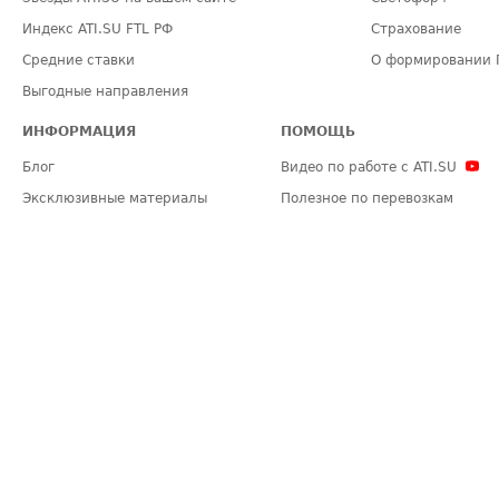
Индекс ATI.SU FTL РФ
Страхование
Средние ставки
О формировании 
Выгодные направления
ИНФОРМАЦИЯ
ПОМОЩЬ
Блог
Видео по работе с ATI.SU
Эксклюзивные материалы
Полезное по перевозкам
Политика конфиденциальности
Часто задаваемые вопросы (FA
Общие положения
Техническая информация
Карта сайта
ЗАДАТЬ ВОПРОС