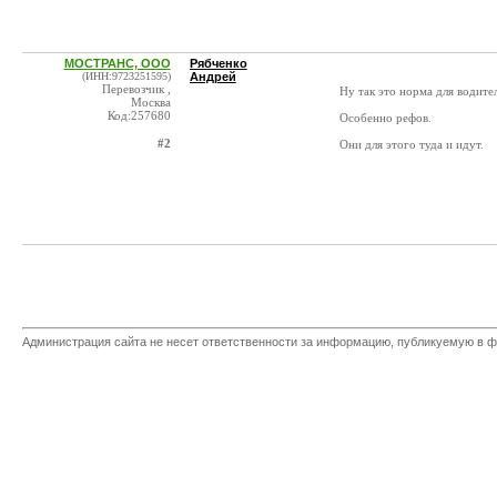
МОСТРАНС, ООО
Рябченко
(ИНН:9723251595)
Андрей
Перевозчик ,
Ну так это норма для водите
Москва
Код:257680
Особенно рефов.
#2
Они для этого туда и идут.
Администрация сайта не несет ответственности за информацию, публикуемую в ф