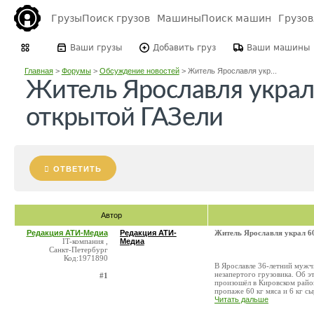
Грузы
Поиск грузов
Машины
Поиск машин
Грузо
Ваши грузы
Добавить груз
Ваши машины
Главная
>
Форумы
>
Обсуждение новостей
>
Житель Ярославля укр...
Житель Ярославля украл 
открытой ГАЗели
ОТВЕТИТЬ
Автор
Редакция АТИ-Медиа
Редакция АТИ-
Житель Ярославля украл 60
IT-компания ,
Медиа
Санкт-Петербург
Код:1971890
В Ярославле 36-летний мужч
незапертого грузовика. Об 
#1
произошёл в Кировском райо
пропаже 60 кг мяса и 6 кг сыр
Читать дальше