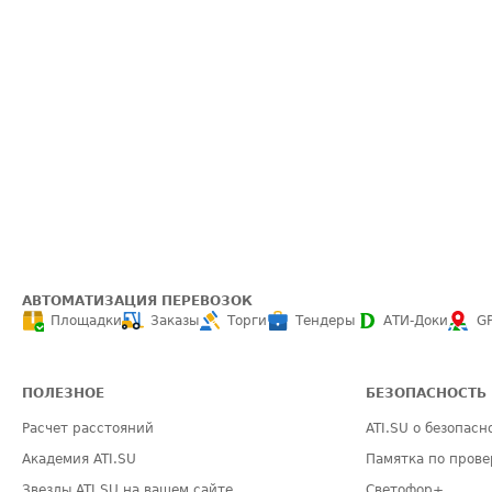
АВТОМАТИЗАЦИЯ ПЕРЕВОЗОК
Площадки
Заказы
Торги
Тендеры
АТИ-Доки
G
ПОЛЕЗНОЕ
БЕЗОПАСНОСТЬ
Расчет расстояний
ATI.SU о безопасн
Академия ATI.SU
Памятка по прове
Звезды ATI.SU на вашем сайте
Светофор+