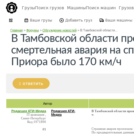
Грузы
Поиск грузов
Машины
Поиск машин
Грузо
Ваши грузы
Добавить груз
Ваши машины
Главная
>
Форумы
>
Обсуждение новостей
>
В Тамбовской области...
В Тамбовской области п
смертельная авария на с
Приора было 170 км/ч
ОТВЕТИТЬ
Автор
Редакция АТИ-Медиа
Редакция АТИ-
В Тамбовской области прои
IT-компания ,
Медиа
ч
Санкт-Петербург
Код:1971890
Страшная авария произошла 
#1
По предварительным данным 