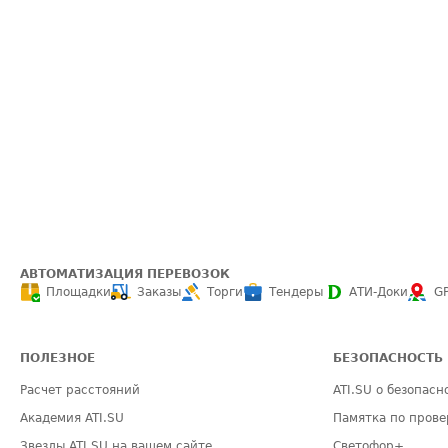
АВТОМАТИЗАЦИЯ ПЕРЕВОЗОК
Площадки
Заказы
Торги
Тендеры
АТИ-Доки
G
ПОЛЕЗНОЕ
БЕЗОПАСНОСТЬ
Расчет расстояний
ATI.SU о безопасн
Академия ATI.SU
Памятка по прове
Звезды ATI.SU на вашем сайте
Светофор+