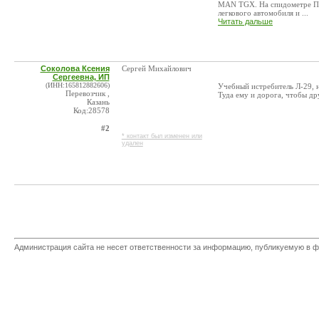
MAN TGX. На спидометре При
легкового автомобиля и ...
Читать дальше
Соколова Ксения
Сергей Михайлович
Сергеевна, ИП
(ИНН:165812882606)
Учебный истребитель Л-29, н
Перевозчик ,
Туда ему и дорога, чтобы др
Казань
Код:28578
#2
* контакт был изменен или
удален
Администрация сайта не несет ответственности за информацию, публикуемую в ф