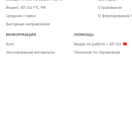
Индекс ATI.SU FTL РФ
Страхование
Средние ставки
О формировании 
Выгодные направления
ИНФОРМАЦИЯ
ПОМОЩЬ
Блог
Видео по работе с ATI.SU
Эксклюзивные материалы
Полезное по перевозкам
Политика конфиденциальности
Часто задаваемые вопросы (FA
Общие положения
Техническая информация
Карта сайта
ЗАДАТЬ ВОПРОС