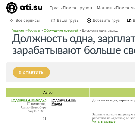
Грузы
Поиск грузов
Машины
Поиск м
Все сервисы
Ваши грузы
Добавить груз
Главная
>
Форумы
>
Обсуждение новостей
>
Должность одна, зарп...
Должность одна, зарпла
зарабатывают больше св
ОТВЕТИТЬ
Автор
Редакция АТИ-Медиа
Редакция АТИ-
Должность одна, зарплаты 
IT-компания ,
Медиа
Санкт-Петербург
Код:1971890
Зарплата логиста напрямую 
работают на «сделке»; об эт
#1
Читать дальше