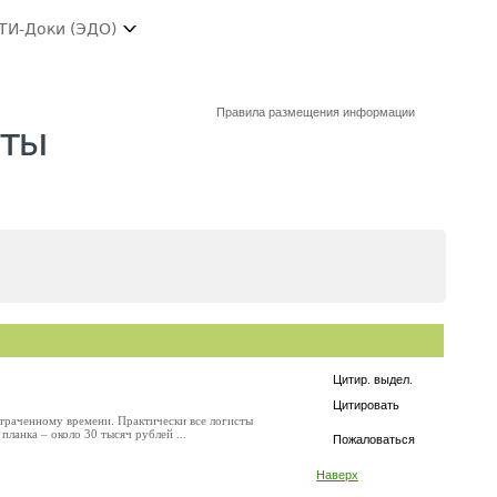
ТИ-Доки (ЭДО)
Правила размещения информации
сты
Цитир. выдел.
Цитировать
отраченному времени. Практически все логисты
ланка – около 30 тысяч рублей ...
Пожаловаться
Наверх