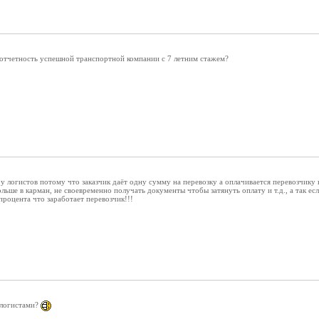
отчетность успешной транспортной компании с 7 летним стажем?
 у логистов потому что заказчик даёт одну сумму на перевозку а оплачивается перевозчику 
льше в карман, не своевременно получать документы чтобы затянуть оплату и т.д., а так ес
процента что заработает перевозчик!!!
 логистами?