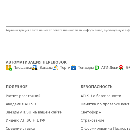
Администрация сайта не несет ответственности за информацию, публикуемую в ф
АВТОМАТИЗАЦИЯ ПЕРЕВОЗОК
Площадки
Заказы
Торги
Тендеры
АТИ-Доки
G
ПОЛЕЗНОЕ
БЕЗОПАСНОСТЬ
Расчет расстояний
ATI.SU о безопасности
Академия ATI.SU
Памятка по проверке конт
Звезды ATI.SU на вашем сайте
Светофор+
Индекс ATI.SU FTL РФ
Страхование
Средние ставки
О формировании Паспорт