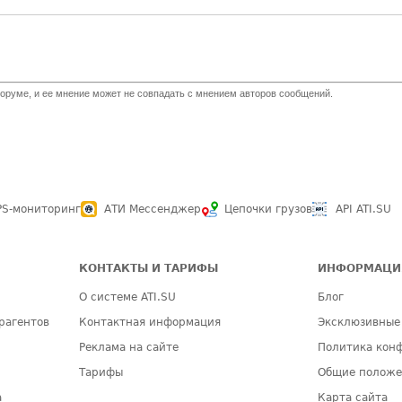
оруме, и ее мнение может не совпадать с мнением авторов сообщений.
PS-мониторинг
АТИ Мессенджер
Цепочки грузов
API ATI.SU
КОНТАКТЫ И ТАРИФЫ
ИНФОРМАЦИ
О системе ATI.SU
Блог
рагентов
Контактная информация
Эксклюзивные
Реклама на сайте
Политика кон
Тарифы
Общие полож
а
Карта сайта