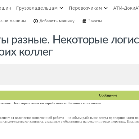
ашин
Грузовладельцам
Перевозчикам
АТИ-Доки
А
Ваши машины
Добавить машину
Заказы
ты разные. Некоторые логи
оих коллег
Сообщение
разные. Некоторые логисты зарабатывают больше своих коллег
зависит от количества выполненной работы – но объём работы не всегда пропорционален п
ом свидетельствуют зарплаты, указанные в объявлениях на рекрутинговых порталах. Нижняя п