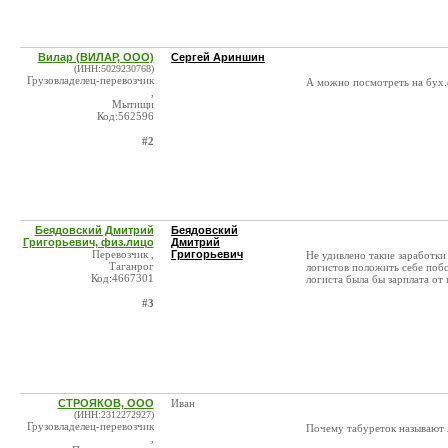
Вилар (ВИЛАР, ООО)
Сергей Ариншин
(ИНН:5029230768)
Грузовладелец-перевозчик
А можно посмотреть на бух.
,
Мытищи
Код:562596
#2
Беядовский Дмитрий
Беядовский
Григорьевич, физ.лицо
Дмитрий
Перевозчик ,
Григорьевич
Не удивлено такие заработки
Таганрог
логистов положить себе побо
Код:4667301
логиста была бы зарплата от 
#3
СТРОЯКОВ, ООО
Иван
(ИНН:2312272927)
Грузовладелец-перевозчик
Почему табуреток называют
,