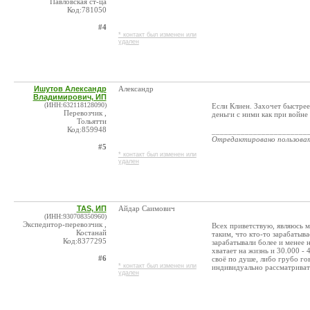
Павловская ст-ца
Код:781050
#4
* контакт был изменен или
удален
Ишутов Александр
Александр
Владимирович, ИП
(ИНН:632118128090)
Если Клиен. Захочет быстрее
Перевозчик ,
деньги с ними как при войне
Тольятти
Код:859948
_______________________
Отредактировано пользова
#5
* контакт был изменен или
удален
TAS, ИП
Айдар Саимович
(ИНН:930708350960)
Экспедитор-перевозчик ,
Всех приветствую, являюсь м
Костанай
таким, что кто-то зарабатыва
Код:8377295
зарабатывали более и менее 
хватает на жизнь и 30.000 -
#6
своё по душе, либо грубо го
* контакт был изменен или
индивидуально рассматривать
удален