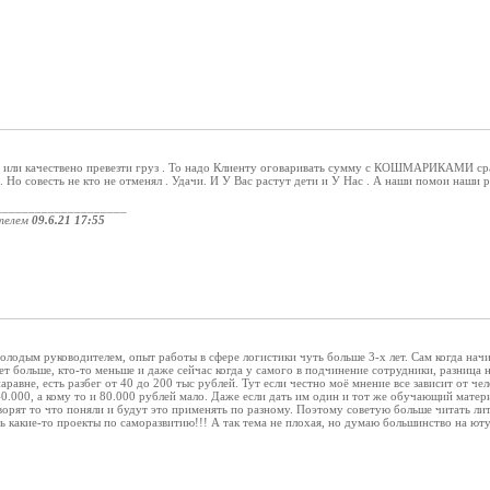
 или качествено превезти груз . То надо Клиенту оговаривать сумму с КОШМАРИКАМИ сразу
 . Но совесть не кто не отменял . Удачи. И У Вас растут дети и У Нас . А наши помои наши
____________________
телем
09.6.21 17:55
олодым руководителем, опыт работы в сфере логистики чуть больше 3-х лет. Сам когда начи
ет больше, кто-то меньше и даже сейчас когда у самого в подчинение сотрудники, разница н
наравне, есть разбег от 40 до 200 тыс рублей. Тут если честно моё мнение все зависит от 
 40.000, а кому то и 80.000 рублей мало. Даже если дать им один и тот же обучающий матер
ворят то что поняли и будут это применять по разному. Поэтому советую больше читать лит
 какие-то проекты по саморазвитию!!! А так тема не плохая, но думаю большинство на ют