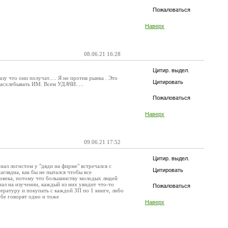
Пожаловаться
Наверх
08.06.21 16:28
Цитир. выдел.
 что они получат..... Я не против рынка . Это
Цитировать
 расхлебывать ИМ. Всем УДАЧИ.....
Пожаловаться
Наверх
09.06.21 17:52
Цитир. выдел.
нал логистом у "дяди на фирме" встречался с
Цитировать
аглядна, как бы не пытался чтобы все
человека, потому что большинству молодых людей
иал на изучении, каждый из них увидит что-то
Пожаловаться
ературу и покупать с каждой ЗП по 1 книге, либо
убе говорят одно и тоже
Наверх