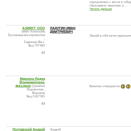
определились с весом и габар
сбрасываете заказчику д ...
Читать дальше
АЗИМУТ, ООО
ЛАДУГИН ИВАН
(ИНН:7616010288)
ДМИТРИЕВИЧ
Грузовладелец-перевозчик
Лысый в себя начал приходит
,
Гаврилов-Ям г.
Код:707483
#2
Маркина Лидия
Владимировна,
физ.лицо
(удалена)
Капитан очевидность
Перевозчик ,
Воронеж
Код:5167385
#3
Полтавский Андрей
Андрей