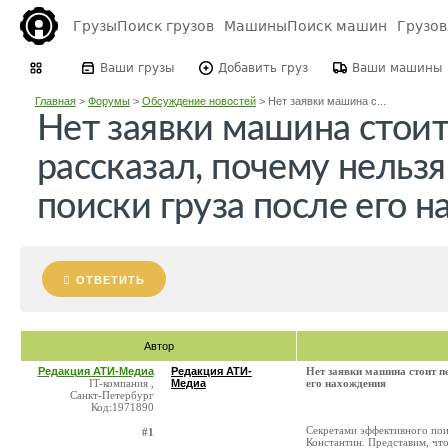
Грузы
Поиск грузов
Машины
Поиск машин
Грузо
Ваши грузы
Добавить груз
Ваши машины
Главная
>
Форумы
>
Обсуждение новостей
>
Нет заявки машина с...
Нет заявки машина стоит
рассказал, почему нельз
поиски груза после его 
ОТВЕТИТЬ
Автор
Редакция АТИ-Медиа
Редакция АТИ-
Нет заявки машина стоит пе
IT-компания ,
Медиа
его нахождения
Санкт-Петербург
Код:1971890
Секретами эффективного пои
#1
Константин. Представим, что