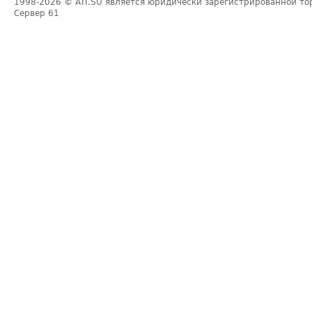
1998-2026
© ATI.SU является юридически зарегистрированной то
Сервер
61