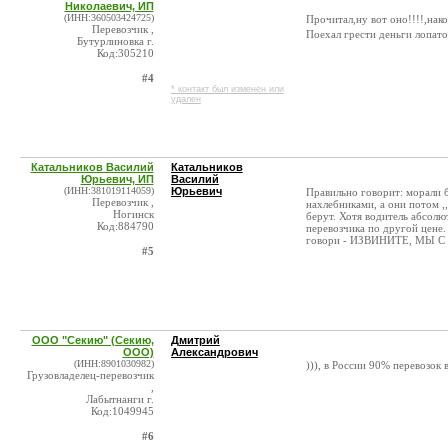
Николаевич, ИП
(ИНН:360503424725)
Прочитал,ну вот оно!!!!,нако
Перевозчик ,
Поехал грести деньги лопат
Бутурлиновка г.
Код:305210
#4
* контакт был изменен или
удален
Катальников Василий
Катальников
Юрьевич, ИП
Василий
(ИНН:381019114059)
Юрьевич
Правильно говорит: морали б
Перевозчик ,
нахлебниками, а они потом ,
Ногинск
берут. Хотя водитель абсолю
Код:884790
перевозчика по другой цене.
говори - ИЗВИНИТЕ, МЫ С
#5
OOO "Секию" (Секию,
Дмитрий
ООО)
Александрович
(ИНН:8901030982)
))), в России 90% перевозок 
Грузовладелец-перевозчик
,
Лабытнанги г.
Код:1049945
#6