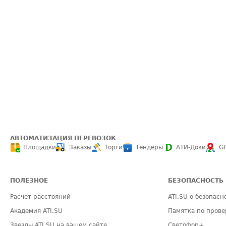
АВТОМАТИЗАЦИЯ ПЕРЕВОЗОК
Площадки
Заказы
Торги
Тендеры
АТИ-Доки
G
ПОЛЕЗНОЕ
БЕЗОПАСНОСТЬ
Расчет расстояний
ATI.SU о безопасн
Академия ATI.SU
Памятка по прове
Звезды ATI.SU на вашем сайте
Светофор+