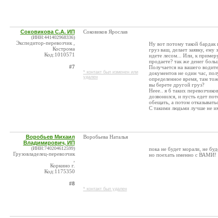
Соковикова С.А. ИП
Соковиков Ярослав
(ИНН:441402968336)
Экспедитор-перевозчик ,
Ну вот потому такой бардак и
Кострома
груз ваш, делает заявку, ему
Код:1010571
идете лесом... Или, к пример
продаете? так же денег боль
#7
Получается на вашего водите
* контакт был изменен или
документов не один час, пол
удален
определенное время, там тож
вы берете другой груз?
Неее.. я б таких перевозчико
дозвонился, и пусть едет пот
обещать, а потом отказывать
С такими людьми лучше не им
Воробьев Михаил
Воробьева Наталья
Владимирович, ИП
(ИНН:740204612599)
пока не будет морали, не бу
Грузовладелец-перевозчик
но поехать именно с ВАМИ! а
,
Коркино г.
Код:1175350
#8
* контакт был удален