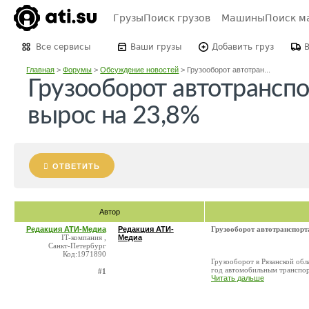
Грузы
Поиск грузов
Машины
Поиск м
Все сервисы
Ваши грузы
Добавить груз
Главная
>
Форумы
>
Обсуждение новостей
>
Грузооборот автотран...
Грузооборот автотранспо
вырос на 23,8%
ОТВЕТИТЬ
Автор
Редакция АТИ-Медиа
Редакция АТИ-
Грузооборот автотранспорт
IT-компания ,
Медиа
Санкт-Петербург
Код:1971890
Грузооборот в Рязанской обл
год автомобильным транспорт
#1
Читать дальше