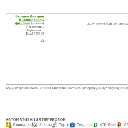
Баранов Дмитрий
Владимирович,
физ.лицо
(удалена)
да ну. может быть по пятерк
Перевозчик ,
Барышево с.
Код:9735806
#2
Администрация сайта не несет ответственности за информацию, публикуемую в ф
АВТОМАТИЗАЦИЯ ПЕРЕВОЗОК
Площадки
Заказы
Торги
Тендеры
АТИ-Доки
G