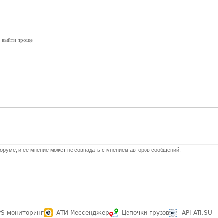
е выйти проще
оруме, и ее мнение может не совпадать с мнением авторов сообщений.
PS-мониторинг
АТИ Мессенджер
Цепочки грузов
API ATI.SU