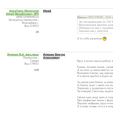
AnnaTrans (Белоусов
Юрий
Юрий Михайлович, ИП)
(ИНН:320400048223)
Цитата
(МОСТРАНС, ООО @ 
Экспедитор-перевозчик ,
Это несправедливо по 250 0
Новозыбков г.
Максимальная зарплата дал
Код:324053
Обязанности как у охранник
Зарплата как у депутата.
#9
А то губу раскатали
Илюхин В.А. физ.лицо
Илюхин Виктор
Перевозчик ,
Алексеевич
Самара
Круг в песне описал работу 
Код:178651
Едешь, песенки поешь, слуш
#10
А он поет со мною вместе, он
Вспомнил Светку, как сквозн
А я пятую врубил и будто не
За окном река бежит, за реко
А Светку ждет с каких уж по
Тормозну у родничка в спуск
Ты отведай, Светочка, водич
Светка едет, воду пьет, в сто
Про шоферское житье с форт
Хорошо шоферам, куда хочеш
А училке только стол и в тетра