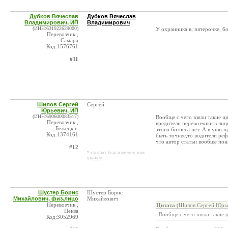
Дубков Вячеслав
Дубков Вячеслав
Владимирович, ИП
Владимирович
(ИНН:631922629000)
У охранника в, пятерочке, бо
Перевозчик ,
Самара
Код:1576761
#11
Шилов Сергей
Сергей
Юрьевич, ИП
(ИНН:690600083517)
Вообще с чего взяли такие ц
Перевозчик ,
вредители перевозчики в лиц
Бежецк г.
этого бизнеса нет. А в уши п
Код:1374161
быть точнее,то водители ре
что автор статьи вообще пон
#12
* контакт был изменен или
удален
Шустер Борис
Шустер Борис
Михайлович, физ.лицо
Михайлович
Перевозчик ,
Цитата
(Шилов Сергей Юрье
Пенза
Вообще с чего взяли такие 
Код:3052969