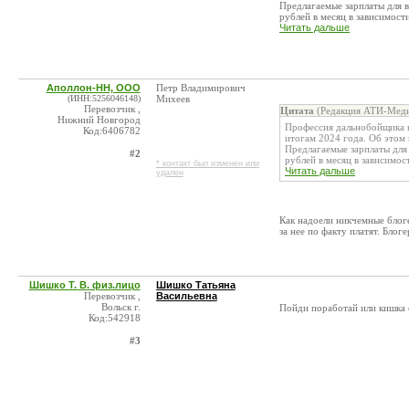
Предлагаемые зарплаты для 
рублей в месяц в зависимости
Читать дальше
Аполлон-НН, ООО
Петр Владимирович
(ИНН:5256046148)
Михеев
Перевозчик ,
Цитата
(Редакция АТИ-Меди
Нижний Новгород
Профессия дальнобойщика п
Код:6406782
итогам 2024 года. Об этом
Предлагаемые зарплаты для
#2
рублей в месяц в зависимост
* контакт был изменен или
Читать дальше
удален
Как надоели никчемные блоге
за нее по факту платят. Блог
Шишко Т. В. физ.лицо
Шишко Татьяна
Перевозчик ,
Васильевна
Вольск г.
Пойди поработай или кишка 
Код:542918
#3