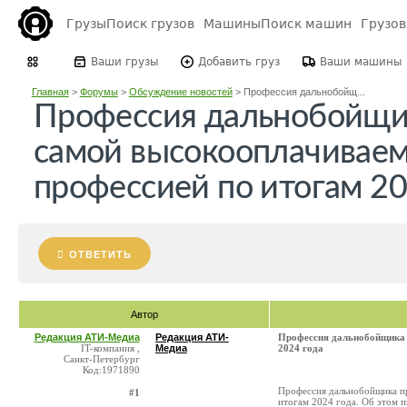
Грузы
Поиск грузов
Машины
Поиск машин
Грузо
Ваши грузы
Добавить груз
Ваши машины
Главная
>
Форумы
>
Обсуждение новостей
>
Профессия дальнобойщ...
Профессия дальнобойщи
самой высокооплачиваем
профессией по итогам 20
ОТВЕТИТЬ
Автор
Редакция АТИ-Медиа
Редакция АТИ-
Профессия дальнобойщика 
IT-компания ,
Медиа
2024 года
Санкт-Петербург
Код:1971890
Профессия дальнобойщика пр
#1
итогам 2024 года. Об этом 