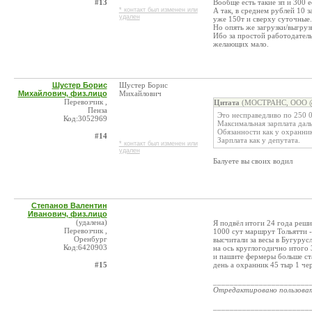
#13
Вообще есть такие зп и 300 е
* контакт был изменен или
А так, в среднем рублей 10 
удален
уже 150т и сверху суточные.
Но опять же загрузки/выгруз
Ибо за простой работодатель
желающих мало.
Шустер Борис
Шустер Борис
Михайлович, физ.лицо
Михайлович
Перевозчик ,
Цитата
(МОСТРАНС, ООО @ 
Пенза
Это несправедливо по 250 0
Код:3052969
Максимальная зарплата дал
Обязанности как у охранник
#14
Зарплата как у депутата.
* контакт был изменен или
удален
Балуете вы своих водил
Степанов Валентин
Иванович, физ.лицо
(удалена)
Я подвёл итоги 24 года реши
Перевозчик ,
1000 сут маршрут Тольятти -
Оренбург
высчитали за весы в Бугурусл
Код:6420903
на ось круглогодично итого 
и пашите фермеры больше ста
#15
день а охранник 45 тыр 1 чер
_______________________
Отредактировано пользова
_______________________