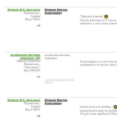
Илюхин В.А. физ.лицо
Илюхин Виктор
Перевозчик ,
Алексеевич
Самара
"Зарплата в месяц"
Код:178651
Тот кто работает по 2 часа в 
работает- у него тоже в меся
#4
асхабалиев магомед
асхабалиев магомед
омарович, ИП
омарович
(ИНН:052700404903)
За руль фуры сел это получа
Перевозчик ,
охранник но за это все мало 
Сергокала с.
Код:1962393
#5
* контакт был изменен или
удален
Илюхин В.А. физ.лицо
Илюхин Виктор
Перевозчик ,
Алексеевич
Самара
оплата за км это вообще...
Код:178651
водитель весь день по пробке
10 руб за км. заработал 200 
#6