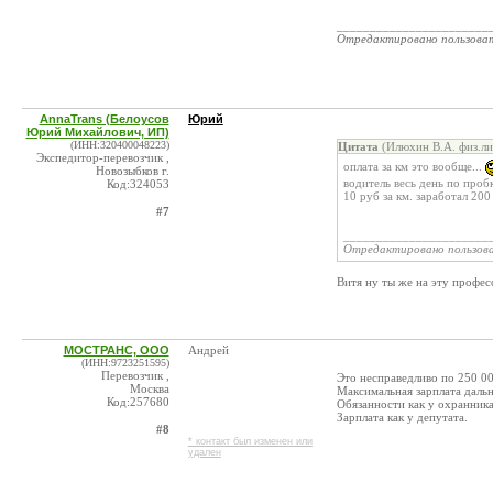
_______________________
Отредактировано пользова
AnnaTrans (Белоусов
Юрий
Юрий Михайлович, ИП)
(ИНН:320400048223)
Цитата
(Илюхин В.А. физ.ли
Экспедитор-перевозчик ,
оплата за км это вообще...
Новозыбков г.
водитель весь день по пробк
Код:324053
10 руб за км. заработал 200
#7
______________________
Отредактировано пользов
Витя ну ты же на эту профес
МОСТРАНС, ООО
Андрей
(ИНН:9723251595)
Перевозчик ,
Это несправедливо по 250 00
Москва
Максимальная зарплата дальн
Код:257680
Обязанности как у охранника
Зарплата как у депутата.
#8
* контакт был изменен или
удален