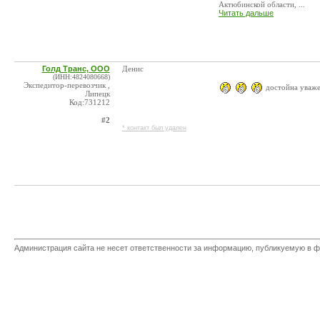
Актюбинской области, ...
Читать дальше
Голд Транс, ООО
Денис
(ИНН:4824080668)
Экспедитор-перевозчик ,
достойна уваже
Липецк
Код:731212
#2
* контакт был удален
Администрация сайта не несет ответственности за информацию, публикуемую в ф