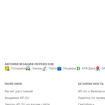
АВТОМАТИЗАЦИЯ ПЕРЕВОЗОК
Площадки
Заказы
Торги
Тендеры
АТИ-Доки
G
ПОЛЕЗНОЕ
БЕЗОПАСНОСТЬ
Расчет расстояний
ATI.SU о безопасн
Академия ATI.SU
Памятка по прове
Звезды ATI.SU на вашем сайте
Светофор+