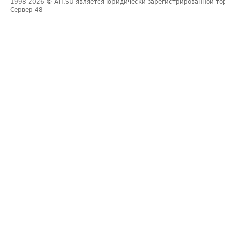
1998-2026
© ATI.SU является юридически зарегистрированной то
Сервер
48