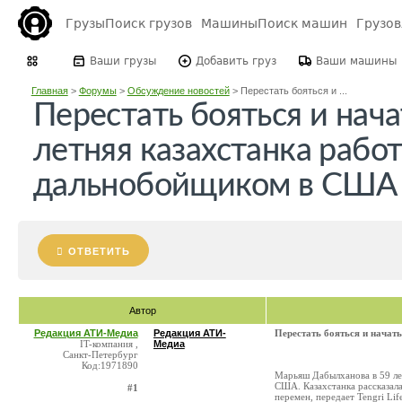
Грузы
Поиск грузов
Машины
Поиск машин
Грузо
Ваши грузы
Добавить груз
Ваши машины
Главная
>
Форумы
>
Обсуждение новостей
>
Перестать бояться и ...
Перестать бояться и нача
летняя казахстанка рабо
дальнобойщиком в США
ОТВЕТИТЬ
Автор
Редакция АТИ-Медиа
Редакция АТИ-
Перестать бояться и начат
IT-компания ,
Медиа
Санкт-Петербург
Код:1971890
Марьяш Дабылханова в 59 лет
США. Казахстанка рассказала
#1
перемен, передает Tengri Li