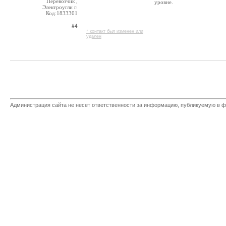
Перевозчик ,
уровне.
Электроугли г.
Код:1833301
#4
* контакт был изменен или
удален
Администрация сайта не несет ответственности за информацию, публикуемую в ф