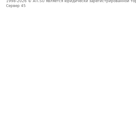
1998-2026
© ATI.SU является юридически зарегистрированной то
Сервер
45