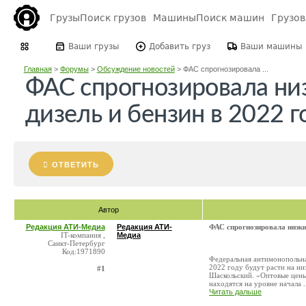
Грузы
Поиск грузов
Машины
Поиск машин
Грузо
Ваши грузы
Добавить груз
Ваши машины
Главная
>
Форумы
>
Обсуждение новостей
>
ФАС спрогнозировала ...
ФАС спрогнозировала низ
дизель и бензин в 2022 г
ОТВЕТИТЬ
Автор
Редакция АТИ-Медиа
Редакция АТИ-
ФАС спрогнозировала низкий
IT-компания ,
Медиа
Санкт-Петербург
Код:1971890
Федеральная антимонопольна
2022 году будут расти на ни
#1
Шаскольский. «Оптовые цены
находятся на уровне начала .
Читать дальше