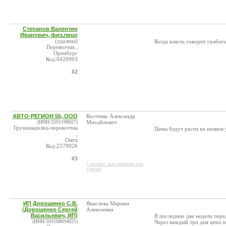
Степанов Валентин
Иванович, физ.лицо
(удалена)
Когда власть говорит грабить
Перевозчик ,
Оренбург
Код:6420903
#2
АВТО-РЕГИОН 55, ООО
Костенко Александр
(ИНН:5501198657)
Михайлович
Грузовладелец-перевозчик
Цены будут расти на низком у
,
Омск
Код:2579926
#3
* контакт был изменен или
удален
ИП Дорошенко С.В.
Янаслова Марина
(Дорошенко Сергей
Алексеевна
Васильевич, ИП)
В последние две недели пер
(ИНН:503108694025)
Через каждый три дня цена п