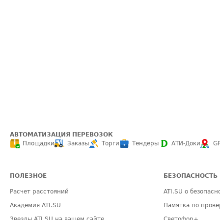
АВТОМАТИЗАЦИЯ ПЕРЕВОЗОК
Площадки
Заказы
Торги
Тендеры
АТИ-Доки
G
ПОЛЕЗНОЕ
БЕЗОПАСНОСТЬ
Расчет расстояний
ATI.SU о безопасн
Академия ATI.SU
Памятка по прове
Звезды ATI.SU на вашем сайте
Светофор+