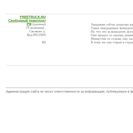
FREETRUCK.RU
Свободный транспорт
РФ
(удалена)
Западным сейчас раздолье ра
IT-компания ,
Таких никудышных конкуренто
Сколково д.
Ну что это за конкурент, к
Код:8812084
Они придут со своими дешевы
Мишустин то голова, ему пал
#2
К тому же она старая и стра
Администрация сайта не несет ответственности за информацию, публикуемую в ф