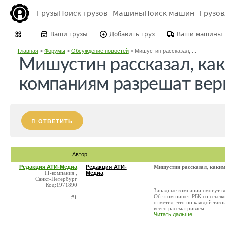
Грузы
Поиск грузов
Машины
Поиск машин
Грузо
Ваши грузы
Добавить груз
Ваши машины
Главная
>
Форумы
>
Обсуждение новостей
>
Мишустин рассказал, ...
Мишустин рассказал, ка
компаниям разрешат вер
ОТВЕТИТЬ
Автор
Редакция АТИ-Медиа
Редакция АТИ-
Мишустин рассказал, каки
IT-компания ,
Медиа
Санкт-Петербург
Код:1971890
Западные компании смогут ве
Об этом пишет РБК со ссылк
#1
отметил, что по каждой так
всего рассматриваем ...
Читать дальше