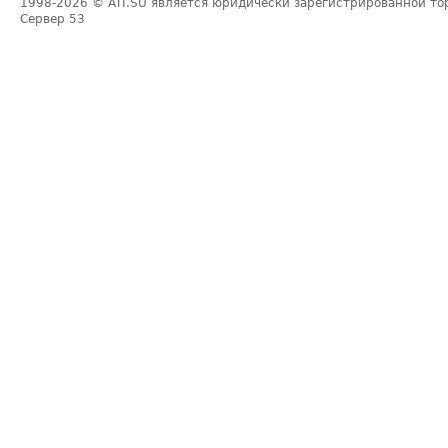
1998-2026
© ATI.SU является юридически зарегистрированной то
Сервер
53