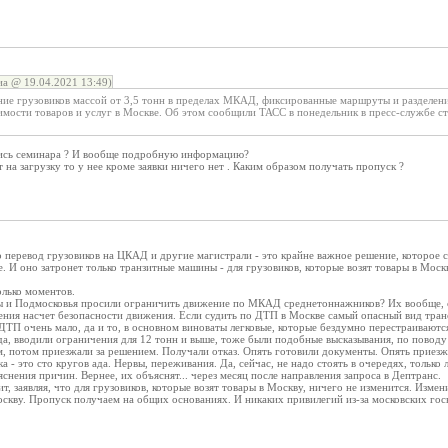
а @ 19.04.2021 13:49)
ие грузовиков массой от 3,5 тонн в пределах МКАД, фиксированные маршруты и разделение
имости товаров и услуг в Москве. Об этом сообщили ТАСС в понедельник в пресс-службе ст
пись семинара ? И вообще подробную информацию?
 на загрузку то у нее кроме заявки ничего нет . Каким образом получать пропуск ?
о перевод грузовиков на ЦКАД и другие магистрали - это крайне важное решение, которое
е. И оно затронет только транзитные машины - для грузовиков, которые возят товары в Моск
олько моментов.
ы и Подмосковья просили ограничить движение по МКАД среднетоннажников? Их вообще, 
ения насчет безопасности движения. Если судить по ДТП в Москве самый опасный вид тран
ДТП очень мало, да и то, в основном виноваты легковые, которые бездумно перестраиваютс
гда, вводили ограничения для 12 тонн и выше, тоже были подобные высказывания, по поводу 
м, потом приезжали за решением. Получали отказ. Опять готовили документы. Опять приезжа
а - это сто кругов ада. Нервы, переживания. Да, сейчас, не надо стоять в очередях, только 
яснения причин. Вернее, их объяснят... через месяц после направления запроса в Дептранс.
ит, заявляя, что для грузовиков, которые возят товары в Москву, ничего не изменится. Измен
оскву. Пропуск получаем на общих основаниях. И никаких привилегий из-за московских го