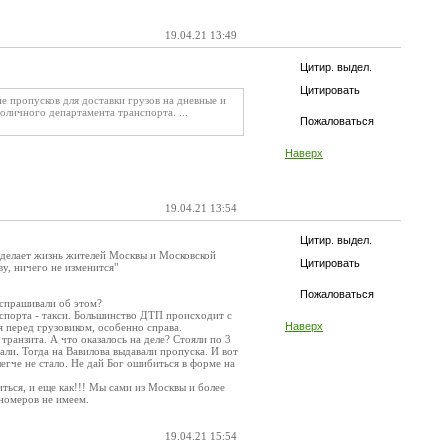
19.04.21 13:49
Цитир. выдел.
Цитировать
 пропусков для доставки грузов на дневные и
оличного департамента транспорта. ...
Пожаловаться
Наверх
19.04.21 13:54
Цитир. выдел.
 сделает жизнь жителей Москвы и Московской
Цитировать
ву, ничего не изменится"
Пожаловаться
спрашивали об этом?
спорта - такси. Большинство ДТП происходит с
Наверх
я перед грузовиком, особенно справа.
транзита. А что оказалось на деле? Стояли по 3
ли. Тогда на Вавилова выдавали пропуска. И вот
легче не стало. Не дай Бог ошибиться в форме на
иться, и еще как!!! Мы сами из Москвы и более
сномеров не имеем.
19.04.21 15:54