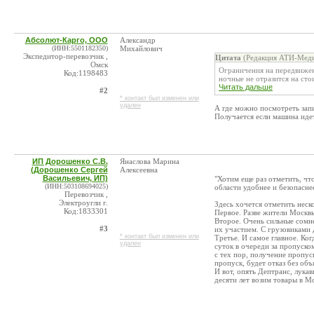
Абсолют-Карго, ООО
Александр
(ИНН:5501182350)
Михайлович
Экспедитор-перевозчик ,
Цитата
(Редакция АТИ-Меди
Омск
Ограничения на передвижен
Код:1198483
ночные не отразится на сто
Читать дальше
#2
* контакт был изменен или
удален
А где можно посмотреть за
Получается если машина идет
ИП Дорошенко С.В.
Янаслова Марина
(Дорошенко Сергей
Алексеевна
Васильевич, ИП)
"Хотим еще раз отметить, чт
(ИНН:503108694025)
области удобнее и безопасне
Перевозчик ,
Электроугли г.
Здесь хочется отметить неск
Код:1833301
Первое. Разве жители Москв
Второе. Очень сильные сомн
#3
их участием. С грузовиками 
* контакт был изменен или
Третье. И самое главное. Ко
удален
суток в очереди за пропуско
с тех пор, получение пропуск
пропуск, будет отказ без объ
И вот, опять Дептранс, лукав
десяти лет возим товары в М