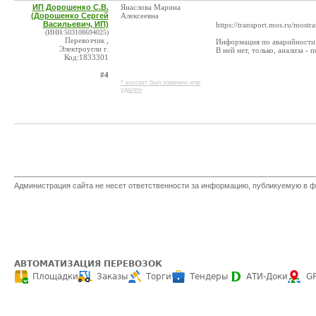
ИП Дорошенко С.В.
Янаслова Марина
(Дорошенко Сергей
Алексеевна
Васильевич, ИП)
https://transport.mos.ru/most
(ИНН:503108694025)
Перевозчик ,
Информация по аварийности 
Электроугли г.
В ней нет, только, анали
Код:1833301
#4
* контакт был изменен или
удален
Администрация сайта не несет ответственности за информацию, публикуемую в ф
АВТОМАТИЗАЦИЯ ПЕРЕВОЗОК
Площадки
Заказы
Торги
Тендеры
АТИ-Доки
G