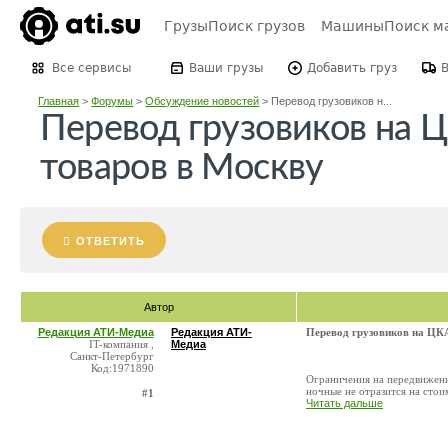
Грузы
Поиск грузов
Машины
Поиск м
Все сервисы
Ваши грузы
Добавить груз
Главная
>
Форумы
>
Обсуждение новостей
>
Перевод грузовиков н...
Перевод грузовиков на 
товаров в Москву
ОТВЕТИТЬ
Автор
Редакция АТИ-Медиа
Редакция АТИ-
Перевод грузовиков на ЦКА
IT-компания ,
Медиа
Санкт-Петербург
Код:1971890
Ограничения на передвижени
ночные не отразится на стои
#1
Читать дальше