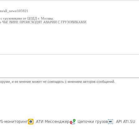
rans/all_news/105921
с грузовиками от ЦОДД г. Москвы.
за - по ЧЬЕ ВИНЕ ПРОИСХОДЯТ АВАРИИ С ГРУЗОВИКАМИ.
оруме, и ее мнение может не совпадать с мнением авторов сообщений.
PS-мониторинг
АТИ Мессенджер
Цепочки грузов
API ATI.SU