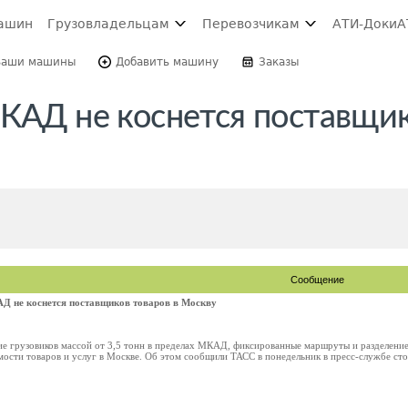
ашин
Грузовладельцам
Перевозчикам
АТИ-Доки
А
Ваши машины
Добавить машину
Заказы
ЦКАД не коснется поставщи
Сообщение
Д не коснется поставщиков товаров в Москву
е грузовиков массой от 3,5 тонн в пределах МКАД, фиксированные маршруты и разделение 
мости товаров и услуг в Москве. Об этом сообщили ТАСС в понедельник в пресс-службе сто