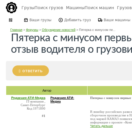
Грузы
Поиск грузов
Машины
Поиск машин
Грузо
Ваши грузы
Добавить груз
Ваши машины
Главная
>
Форумы
>
Обсуждение новостей
>
Пятерка с минусом пе...
Пятерка с минусом первы
отзыв водителя о грузов
ОТВЕТИТЬ
Автор
Редакция АТИ-Медиа
Редакция АТИ-
Пятерка с минусом первые 
IT-компания ,
Медиа
Санкт-Петербург
Код:1971890
В линейку российских разво
сборочном производстве в Н
#1
под маркой КАМАЗ появился 
информация о проекте «Компа
Читать дальше