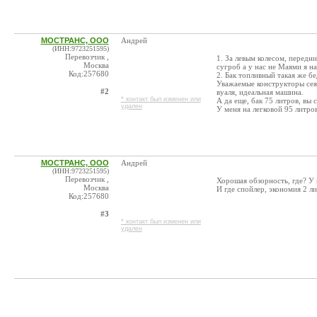
МОСТРАНС, ООО
Андрей
(ИНН:9723251595)
Перевозчик ,
1. За левым колесом, передн
Москва
сугроб а у нас не Маями я на
Код:257680
2. Бак топливный такая же бе
Уважаемые конструкторы сея 
#2
вуаля, идеальная машина.
* контакт был изменен или
А да еще, бак 75 литров, вы 
удален
У меня на легковой 95 литров
МОСТРАНС, ООО
Андрей
(ИНН:9723251595)
Перевозчик ,
Хорошая обзорность, где? У 
Москва
И где спойлер, экономия 2 ли
Код:257680
#3
* контакт был изменен или
удален