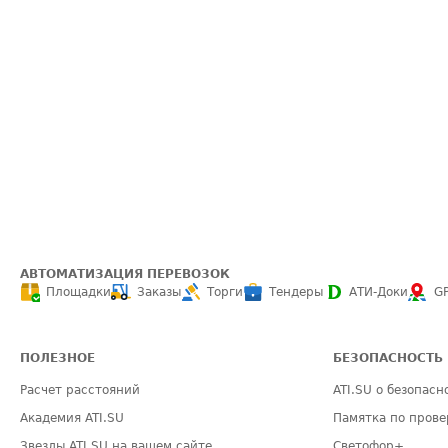
АВТОМАТИЗАЦИЯ ПЕРЕВОЗОК
Площадки
Заказы
Торги
Тендеры
АТИ-Доки
G
ПОЛЕЗНОЕ
БЕЗОПАСНОСТЬ
Расчет расстояний
ATI.SU о безопасн
Академия ATI.SU
Памятка по прове
Звезды ATI.SU на вашем сайте
Светофор+