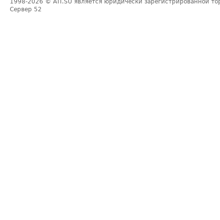
1998-2026
© ATI.SU является юридически зарегистрированной то
Сервер
52