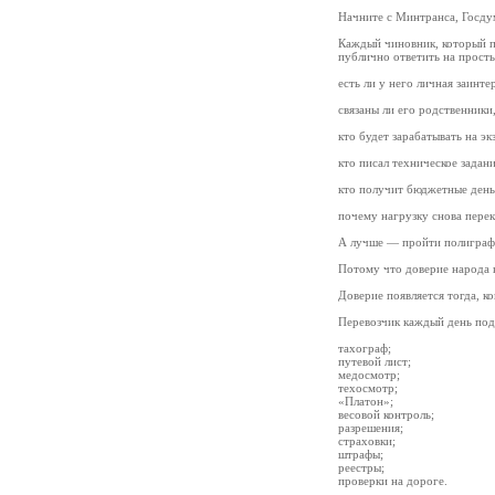
Начните с Минтранса, Госдум
Каждый чиновник, который п
публично ответить на прост
есть ли у него личная заинте
связаны ли его родственники
кто будет зарабатывать на э
кто писал техническое задани
кто получит бюджетные день
почему нагрузку снова перек
А лучше — пройти полиграф
Потому что доверие народа к
Доверие появляется тогда, ко
Перевозчик каждый день под
тахограф;
путевой лист;
медосмотр;
техосмотр;
«Платон»;
весовой контроль;
разрешения;
страховки;
штрафы;
реестры;
проверки на дороге.