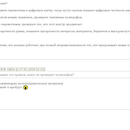
олем?
авить перевозчика в цифровую клетку, тогда пусть сначала покажет цифровую честность на
дителя новым экзаменом, проверьте чиновника полиграфом.
 перевозчиков, проверьте тех, кто этот реестр продвигает.
озрачности рынка, покажите прозрачность интересов, контрактов, бюджетов и выгодополуч
теми, кто реально работает, при полной неприкосновенности тех, кто придумывает новые п
В.В. ОАО) @ 27.05.2026 02:25)
ывает эти правила, никто не проверяет полиграфом?
элементарно на психиатрическую экспертизу.
платят и пройдут