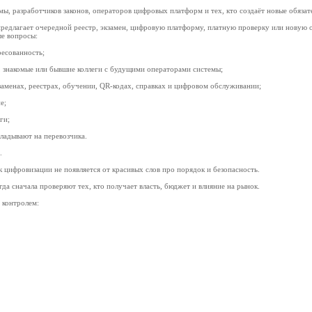
ы, разработчиков законов, операторов цифровых платформ и тех, кто создаёт новые обяза
редлагает очередной реестр, экзамен, цифровую платформу, платную проверку или новую о
ые вопросы:
ресованность;
, знакомые или бывшие коллеги с будущими операторами системы;
кзаменах, реестрах, обучении, QR-кодах, справках и цифровом обслуживании;
е;
ги;
ладывают на перевозчика.
.
 цифровизации не появляется от красивых слов про порядок и безопасность.
гда сначала проверяют тех, кто получает власть, бюджет и влияние на рынок.
 контролем: