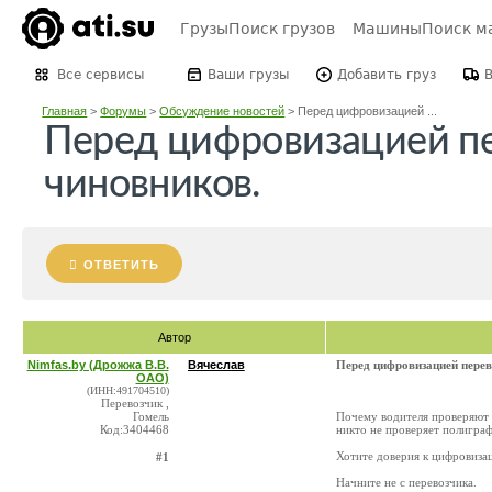
Грузы
Поиск грузов
Машины
Поиск м
Все сервисы
Ваши грузы
Добавить груз
Главная
>
Форумы
>
Обсуждение новостей
>
Перед цифровизацией ...
Перед цифровизацией пе
чиновников.
ОТВЕТИТЬ
Автор
Nimfas.by (Дрожжа В.В.
Вячеслав
Перед цифровизацией перев
ОАО)
(ИНН:491704510)
Перевозчик ,
Гомель
Почему водителя проверяют 
Код:3404468
никто не проверяет полигра
Хотите доверия к цифровиза
#1
Начните не с перевозчика.