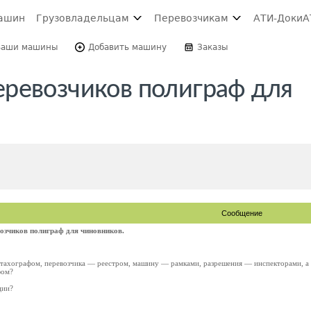
ашин
Грузовладельцам
Перевозчикам
АТИ-Доки
А
Ваши машины
Добавить машину
Заказы
ревозчиков полиграф для
Сообщение
озчиков полиграф для чиновников.
тахографом, перевозчика — реестром, машину — рамками, разрешения — инспекторами, а 
фом?
ции?