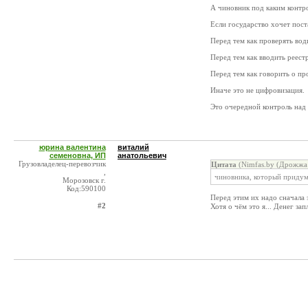
А чиновник под каким контр
Если государство хочет пост
Перед тем как проверять во
Перед тем как вводить реестр
Перед тем как говорить о пр
Иначе это не цифровизация.
Это очередной контроль над 
юрина валентина
виталий
семеновна, ИП
анатольевич
Грузовладелец-перевозчик
Цитата
(Nimfas.by (Дрожжа 
,
чиновника, который придум
Морозовск г.
Код:590100
Перед этим их надо сначала 
#2
Хотя о чём это я... Денег за