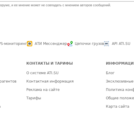
оруме, и ее мнение может не совпадать с мнением авторов сообщений.
PS-мониторинг
АТИ Мессенджер
Цепочки грузов
API ATI.SU
КОНТАКТЫ И ТАРИФЫ
ИНФОРМАЦИ
О системе ATI.SU
Блог
рагентов
Контактная информация
Эксклюзивные
Реклама на сайте
Политика кон
Тарифы
Общие полож
а
Карта сайта