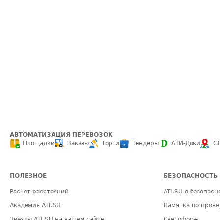
АВТОМАТИЗАЦИЯ ПЕРЕВОЗОК
Площадки
Заказы
Торги
Тендеры
АТИ-Доки
G
ПОЛЕЗНОЕ
БЕЗОПАСНОСТЬ
Расчет расстояний
ATI.SU о безопасн
Академия ATI.SU
Памятка по прове
Звезды ATI.SU на вашем сайте
Светофор+