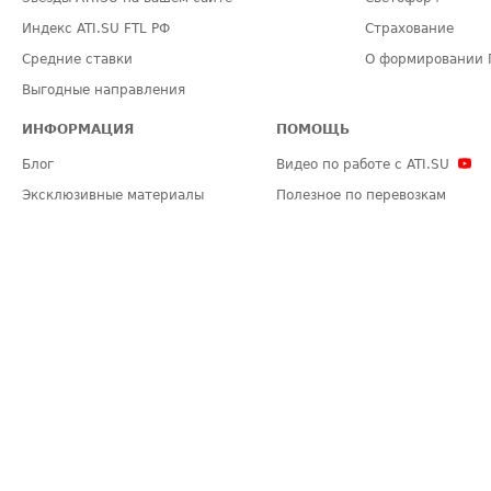
Индекс ATI.SU FTL РФ
Страхование
Средние ставки
О формировании 
Выгодные направления
ИНФОРМАЦИЯ
ПОМОЩЬ
Блог
Видео по работе с ATI.SU
Эксклюзивные материалы
Полезное по перевозкам
Политика конфиденциальности
Часто задаваемые вопросы (FA
Общие положения
Техническая информация
Карта сайта
ЗАДАТЬ ВОПРОС