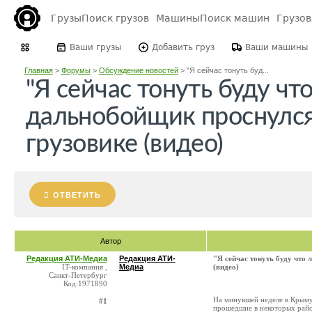
Грузы
Поиск грузов
Машины
Поиск машин
Грузо
Ваши грузы
Добавить груз
Ваши машины
Главная
>
Форумы
>
Обсуждение новостей
>
"Я сейчас тонуть буд...
"Я сейчас тонуть буду чт
дальнобойщик проснулся
грузовике (видео)
ОТВЕТИТЬ
Автор
Редакция АТИ-Медиа
Редакция АТИ-
"Я сейчас тонуть буду что
IT-компания ,
Медиа
(видео)
Санкт-Петербург
Код:1971890
На минувшей неделе в Крыму
#1
прошедшие в некоторых райо