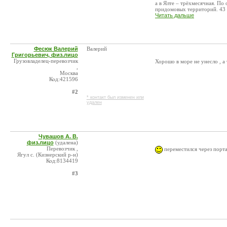
а в Ялте – трёхмесячная. По
придомовых территорий. 43 ч
Читать дальше
Фесюк Валерий
Валерий
Григорьевич, физ.лицо
Грузовладелец-перевозчик
Хорошо в море не унесло , а
,
Москва
Код:421596
#2
* контакт был изменен или
удален
Чувашов А. В.
физ.лицо
(удалена)
Перевозчик ,
переместился через портал
Ягул с. (Кизнерский р-н)
Код:8134419
#3