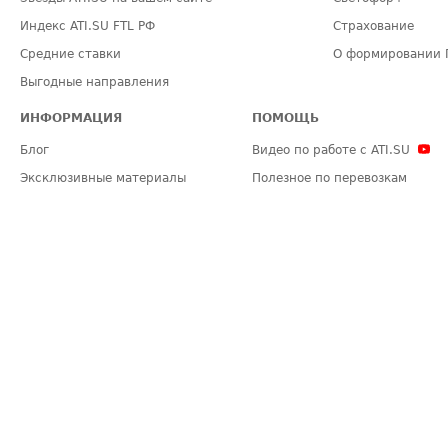
Индекс ATI.SU FTL РФ
Страхование
Средние ставки
О формировании 
Выгодные направления
ИНФОРМАЦИЯ
ПОМОЩЬ
Блог
Видео по работе с ATI.SU
Эксклюзивные материалы
Полезное по перевозкам
Политика конфиденциальности
Часто задаваемые вопросы (FA
Общие положения
Техническая информация
Карта сайта
ЗАДАТЬ ВОПРОС