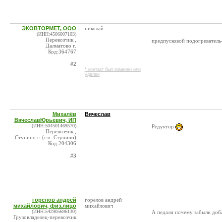
ЭКОВТОРМЕТ, ООО
николай
(ИНН:4506007103)
Перевозчик ,
предпусковой подогреватель
Далматово г.
Код:364767
#2
* контакт был изменен или
удален
Михалёв
Вячеслав
ВячеславЮрьевич, ИП
(ИНН:504501469570)
Редуктор
Перевозчик ,
Ступино г. (г.о. Ступино)
Код:204306
#3
горелов андрей
горелов андрей
михайлович, физ.лицо
михайлович
(ИНН:542905696130)
А педали почему забыли доб
Грузовладелец-перевозчик