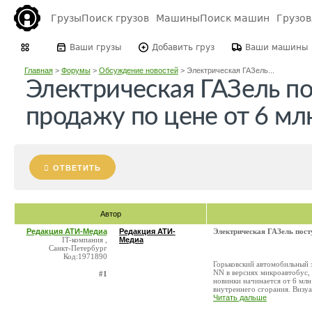
Грузы
Поиск грузов
Машины
Поиск машин
Грузо
Ваши грузы
Добавить груз
Ваши машины
Главная
>
Форумы
>
Обсуждение новостей
>
Электрическая ГАЗель...
Электрическая ГАЗель по
продажу по цене от 6 мл
ОТВЕТИТЬ
Автор
Редакция АТИ-Медиа
Редакция АТИ-
Электрическая ГАЗель пост
IT-компания ,
Медиа
Санкт-Петербург
Код:1971890
Горьковский автомобильный 
NN в версиях микроавтобус,
#1
новинки начинается от 6 млн
внутреннего сгорания. Визуал
Читать дальше