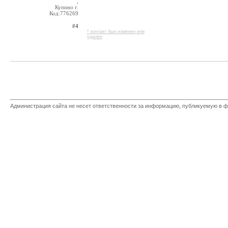
,
Купино г.
Код:776269
#4
* контакт был изменен или
удален
Администрация сайта не несет ответственности за информацию, публикуемую в ф