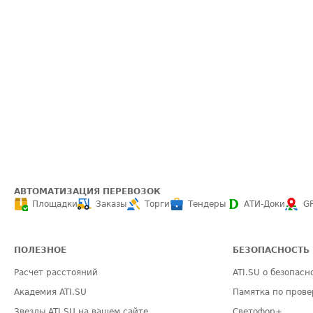
АВТОМАТИЗАЦИЯ ПЕРЕВОЗОК
Площадки
Заказы
Торги
Тендеры
АТИ-Доки
G
ПОЛЕЗНОЕ
БЕЗОПАСНОСТЬ
Расчет расстояний
ATI.SU о безопасн
Академия ATI.SU
Памятка по прове
Звезды ATI.SU на вашем сайте
Светофор+