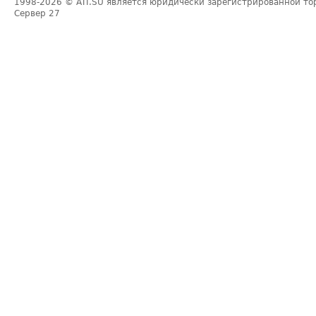
1998-2026
© ATI.SU является юридически зарегистрированной то
Сервер
27