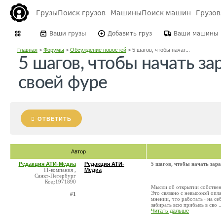
Грузы
Поиск грузов
Машины
Поиск машин
Грузо
Ваши грузы
Добавить груз
Ваши машины
Главная
>
Форумы
>
Обсуждение новостей
>
5 шагов, чтобы начат...
5 шагов, чтобы начать за
своей фуре
ОТВЕТИТЬ
Автор
Редакция АТИ-Медиа
Редакция АТИ-
5 шагов, чтобы начать зар
IT-компания ,
Медиа
Санкт-Петербург
Код:1971890
Мысли об открытии собствен
Это связано с невысокой опл
#1
мнении, что работать «на с
забирать всю прибыль в сво ..
Читать дальше