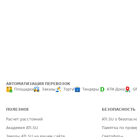
АВТОМАТИЗАЦИЯ ПЕРЕВОЗОК
Площадки
Заказы
Торги
Тендеры
АТИ-Доки
G
ПОЛЕЗНОЕ
БЕЗОПАСНОСТЬ
Расчет расстояний
ATI.SU о безопасн
Академия ATI.SU
Памятка по прове
Звезды ATI.SU на вашем сайте
Светофор+