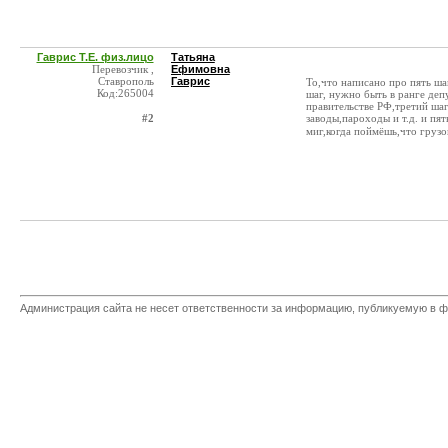
Гаврис Т.Е. физ.лицо
Татьяна
Перевозчик ,
Ефимовна
Ставрополь
Гаврис
То,что написано про пять ша
Код:265004
шаг, нужно быть в ранге деп
правительстве РФ,третий шаг
#2
заводы,пароходы и т.д. и пя
миг,когда поймёшь,что груз
Администрация сайта не несет ответственности за информацию, публикуемую в ф