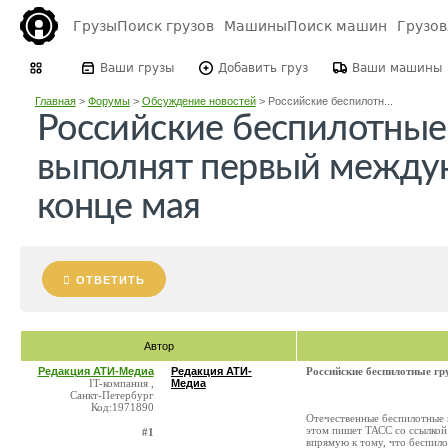
Грузы
Поиск грузов
Машины
Поиск машин
Грузо
Ваши грузы
Добавить груз
Ваши машины
Главная
>
Форумы
>
Обсуждение новостей
>
Российские беспилотн...
Российские беспилотные
выполнят первый междун
конце мая
ОТВЕТИТЬ
Автор
Редакция АТИ-Медиа
Редакция АТИ-
Российские беспилотные г
IT-компания ,
Медиа
Санкт-Петербург
Код:1971890
Отечественные беспилотные 
этом пишет ТАСС со ссылкой
#1
впрямую к тому, что беспил