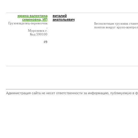
юрина валентина
виталий
семеновна, ИП
анатольевич
Грузовладелец-перевозчик
Беспилотным грузовик станет
,
понтов вокруг круиз-контрол
Морозовск г.
Код:590100
#9
Администрация сайта не несет ответственности за информацию, публикуемую в ф