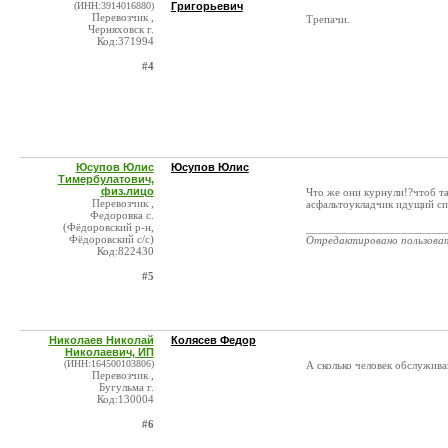
(ИНН:3914016880)
Григорьевич
Перевозчик ,
Трепачи.
Черняховск г.
Код:371994
#4
Юсупов Юлис
Юсупов Юлис
Тимербулатович,
физ.лицо
Что же они курнули!?чтоб 
Перевозчик ,
асфальтоукладчик идущий сп
Федоровка с.
(Фёдоровский р-н,
_______________________
Фёдоровский с/с)
Отредактировано пользова
Код:822430
#5
Николаев Николай
Колясев Федор
Николаевич, ИП
(ИНН:164500103806)
А сколько человек обслужив
Перевозчик ,
Бугульма г.
Код:130004
#6