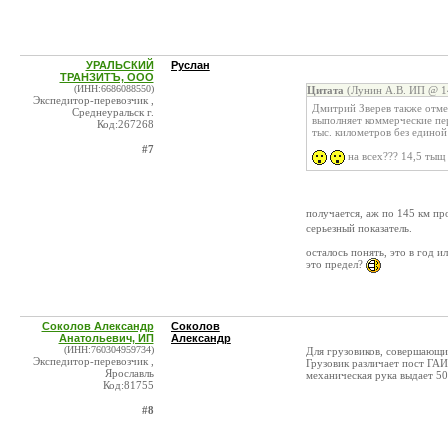
УРАЛЬСКИЙ
Руслан
ТРАНЗИТЪ, ООО
(ИНН:6686088550)
Цитата
(Лунин А.В. ИП @ 14
Экспедитор-перевозчик ,
Дмитрий Зверев также отме
Среднеуральск г.
выполняет коммерческие пе
Код:267268
тыс. километров без единой
#7
на всех??? 14,5 тыщ 
получается, аж по 145 км п
серьезный показатель.
осталось понять, это в год и
это предел?
Соколов Александр
Соколов
Анатольевич, ИП
Александр
(ИНН:760304959734)
Для грузовиков, совершающих
Экспедитор-перевозчик ,
Грузовик различает пост ГА
Ярославль
механическая рука выдает 50
Код:81755
#8