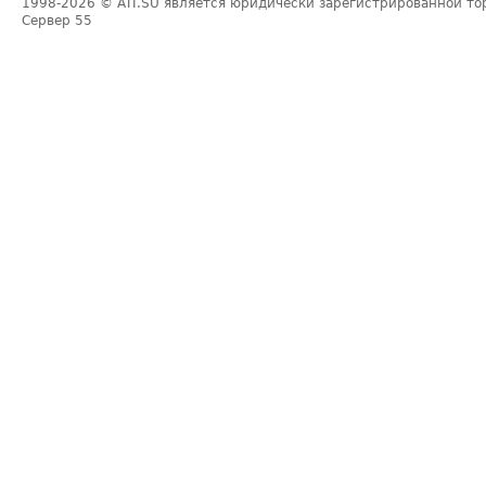
1998-2026
© ATI.SU является юридически зарегистрированной то
Сервер
55