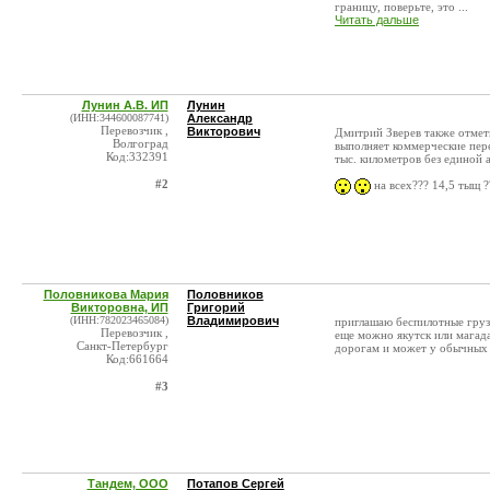
границу, поверьте, это ...
Читать дальше
Лунин А.В. ИП
Лунин
(ИНН:344600087741)
Александр
Перевозчик ,
Викторович
Дмитрий Зверев также отмет
Волгоград
выполняет коммерческие пере
Код:332391
тыс. километров без единой 
#2
на всех??? 14,5 тыщ ?
Половникова Мария
Половников
Викторовна, ИП
Григорий
(ИНН:782023465084)
Владимирович
приглашаю беспилотные груз
Перевозчик ,
еще можно якутск или магад
Санкт-Петербург
дорогам и может у обычных 
Код:661664
#3
Тандем, ООО
Потапов Сергей