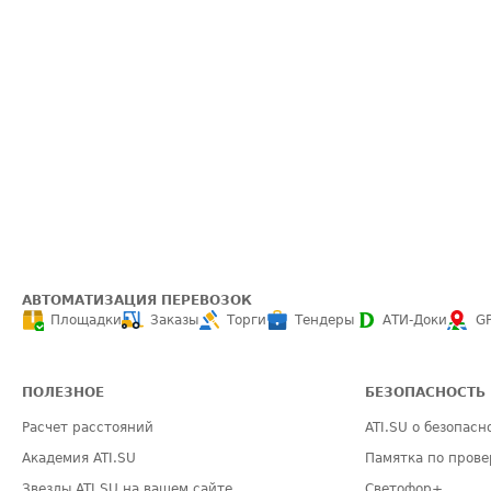
АВТОМАТИЗАЦИЯ ПЕРЕВОЗОК
Площадки
Заказы
Торги
Тендеры
АТИ-Доки
G
ПОЛЕЗНОЕ
БЕЗОПАСНОСТЬ
Расчет расстояний
ATI.SU о безопасн
Академия ATI.SU
Памятка по прове
Звезды ATI.SU на вашем сайте
Светофор+